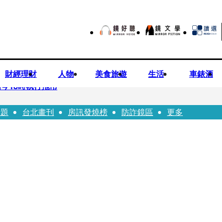
財經理財
人物
美食旅遊
生活
車錶酒
今18時執行拖吊
話題
台北畫刊
房訊發燒榜
防詐鏡區
更多
子告白「爸爸I LOVE YOU」 驚喜林志玲同步曝光父親節「披
華山「天空秒變臉」！ONCE狂風暴雨死守 畫面曝光2.5萬人笑翻