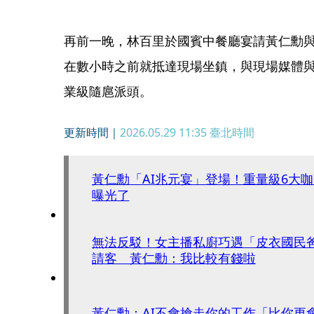
再前一晚，林百里於國賓中餐廳宴請黃仁勳
在數小時之前就抵達現場坐鎮，與現場媒體
業級隨扈派頭。
更新時間｜
2026.05.29 11:35
臺北時間
黃仁勳「AI兆元宴」登場！重量級6大
曝光了
無法反駁！女主播私廚巧遇「皮衣國民
請客 黃仁勳：我比較有錢啦
黃仁勳：AI不會搶走你的工作「比你更會