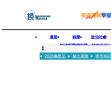
最新
娛樂
政治社會
快訊
白海豚颱風來襲 台北市水門
2026瘋世足
快訊
魅力基隆
房市熱
AKIRA台北唱到一半突收兒
快訊
獨家／TWICE Mina一進