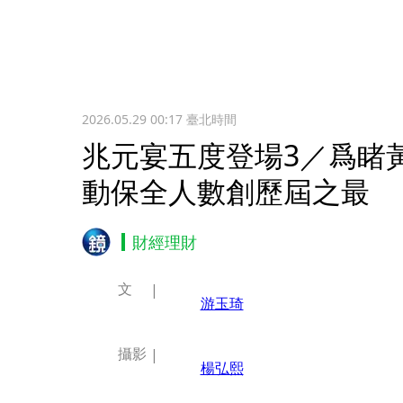
2026.05.29 00:17
臺北時間
兆元宴五度登場3／爲睹
動保全人數創歷屆之最
財經理財
文
游玉琦
攝影
楊弘熙