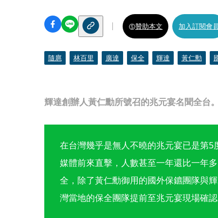
贊助本文
加入訂閱會
隨扈
林百里
廣達
保全
輝達
黃仁勳
輝達創辦人黃仁勳所號召的兆元宴名聞全台
在台灣幾乎是無人不曉的兆元宴已是第5
媒體前來直擊，人數甚至一年還比一年多
全，除了黃仁勳御用的國外保鑣團隊與輝
灣當地的保全團隊提前至兆元宴現場確認