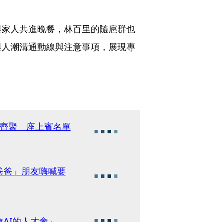
與家人共進晚餐，林百里的隨扈群也
與人潮溝通動線與注意事項，展現專
咖齊聚 座上賓名單
爸爸」朋友嗨喊要
AI的人才會」