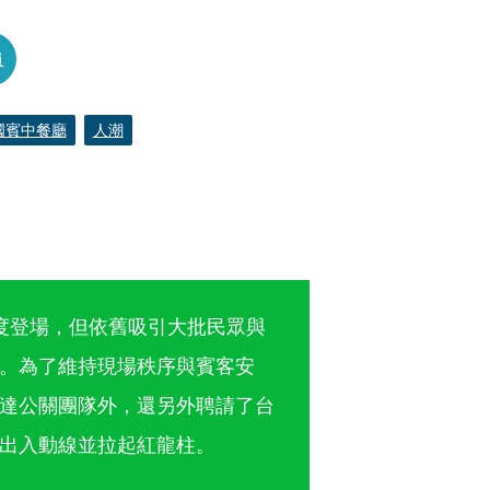
員
國賓中餐廳
人潮
。
度登場，但依舊吸引大批民眾與
。為了維持現場秩序與賓客安
達公關團隊外，還另外聘請了台
出入動線並拉起紅龍柱。