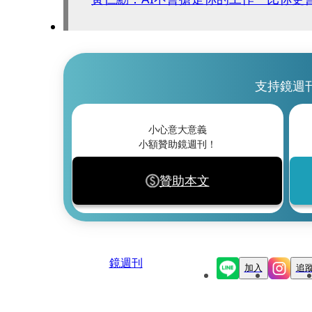
支持鏡週
小心意大意義
小額贊助鏡週刊！
贊助本文
鏡週刊
加入
追