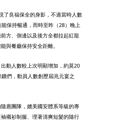
現了良福保全的身影，不過當時人數
道能保持暢通，而時至昨（28）晚上
廳前方、側邊以及後方全都拉起紅龍
體能與餐廳保持安全距離。
出動人數較上次明顯增加，約莫20
保鑣們，動員人數創歷屆兆元宴之
的隨扈團隊，媲美國安體系等級的專
短袖襯衫制服、理著清爽短髮的隨行