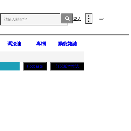
登入
瑪法達
專欄
動態雜誌
訂閱紙本雜誌
Podcasts
薩蛋糕」