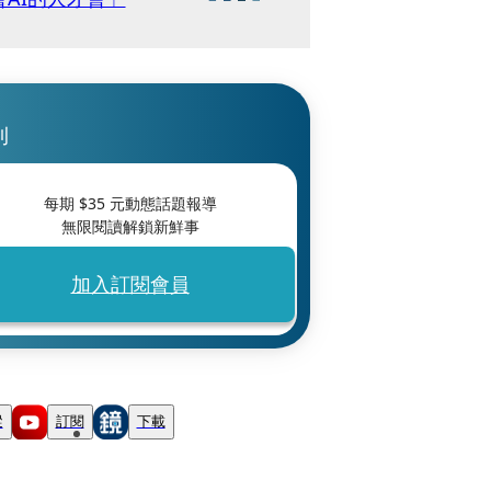
刊
每期 $
35
元動態話題報導
無限閱讀解鎖新鮮事
加入訂閱會員
蹤
訂閱
下載