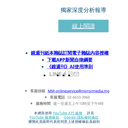
獨家深度分析報導
線上閱讀
鏡週刊紙本雜誌
訂閱電子雜誌
內容授權
下載APP
新聞自律綱要
《鏡週刊》AI使用準則
客服信箱
MM-onlineservice@mirrormedia.mg
客服電話
02-6633-3966
服務時間
週一至週五上午10時至下午6時
本網頁使用
YouTube API 服務
， 詳見
YouTube 服務條款
、
Google 隱私權與條款
瀏覽此頁面即代表您同意上述授權條款及細則