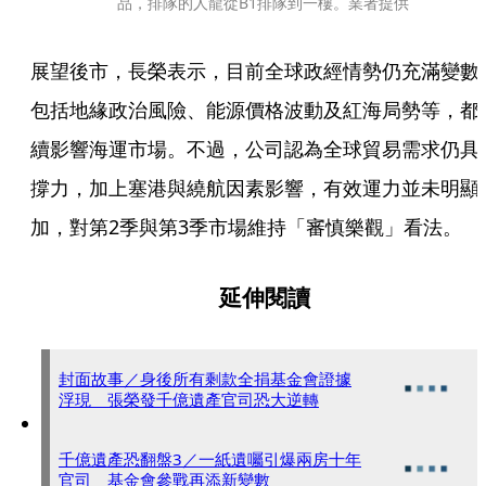
品，排隊的人龍從B1排隊到一樓。業者提供
展望後市，長榮表示，目前全球政經情勢仍充滿變數
包括地緣政治風險、能源價格波動及紅海局勢等，都
續影響海運市場。不過，公司認為全球貿易需求仍具
撐力，加上塞港與繞航因素影響，有效運力並未明顯
加，對第2季與第3季市場維持「審慎樂觀」看法。
延伸閱讀
封面故事／身後所有剩款全捐基金會證據
浮現 張榮發千億遺產官司恐大逆轉
千億遺產恐翻盤3／一紙遺囑引爆兩房十年
官司 基金會參戰再添新變數