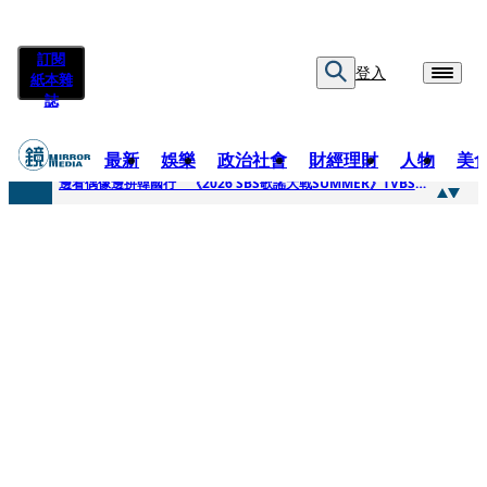
訂閱
登入
紙本雜
誌
最新
娛樂
政治社會
財經理財
人物
美
快訊
邊看偶像邊拚韓國行 《2026 SBS歌謠大戰SUMMER》TVBS直播祭追星福利
快訊
代誌大條火急跳船？ 宏碁派任李文詳接掌兆基屋管2天就喊撤出！
快訊
一句「請回去坐好」 特教生持斷掃把戳女代課老師眼睛大失血近失明