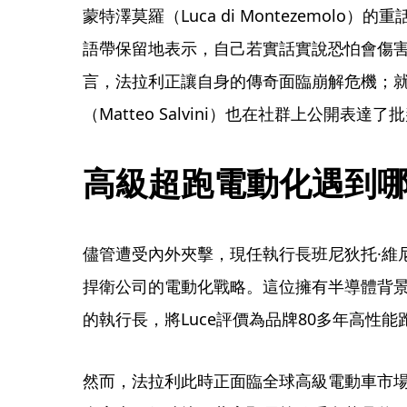
蒙特澤莫羅（Luca di Montezemol
語帶保留地表示，自己若實話實說恐怕會傷
言，法拉利正讓自身的傳奇面臨崩解危機；就
（Matteo Salvini）也在社群上公開表達
高級超跑電動化遇到
儘管遭受內外夾擊，現任執行長班尼狄托·維尼亞（B
捍衛公司的電動化戰略。這位擁有半導體背景
的執行長，將Luce評價為品牌80多年高性
然而，法拉利此時正面臨全球高級電動車市