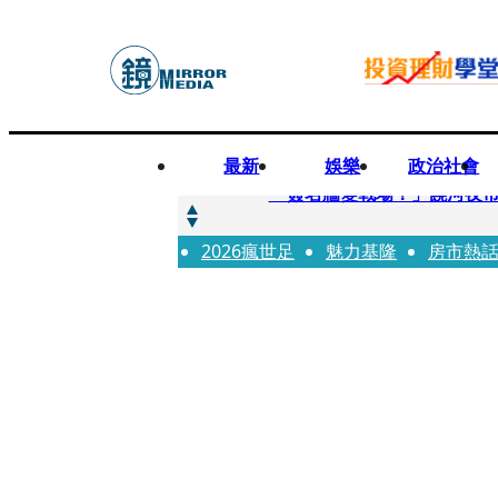
最新
娛樂
政治社會
快訊
「簽名牆變戰場！」饒河夜
2026瘋世足
快訊
魅力基隆
房市熱
抛「雙AI」施政藍圖！徐欣
快訊
翻拍雄二飛彈密件給中共女特