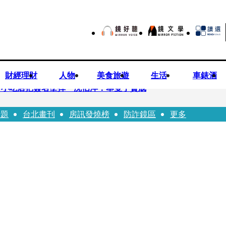
財經理財
人物
美食旅遊
生活
車錶酒
市小吃店把簽名塗掉 沈伯洋：舉雙手贊成
話題
台北畫刊
房訊發燒榜
防詐鏡區
更多
瑩宣示無縫接軌楊文科 延續五支箭與十大交通建設
工 海峰士兵認罪減刑判2年7月