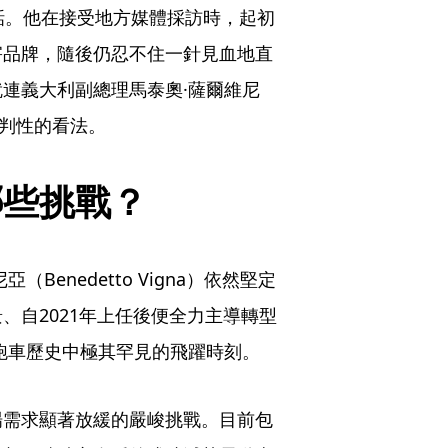
o）的重話。他在接受地方媒體採訪時，起初
害品牌，隨後仍忍不住一針見血地直
連義大利副總理馬泰奧·薩爾維尼
了批判性的看法。
哪些挑戰？
enedetto Vigna）依然堅定
、自2021年上任後便全力主導轉型
能跑車歷史中極其罕見的飛躍時刻。
場需求顯著放緩的嚴峻挑戰。目前包