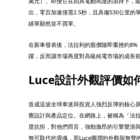
萬元）。即便它在四具電動馬達的加持下，能
出，零百加速僅需2.5秒，且具備530公里
績單顯然並不買單。
在新車發表後，法拉利的股價隨即重挫約8%
躍，反而讓市場再度對高級純電市場的成長
Luce設計外觀評價如
造成這波全球車迷與投資人強烈反彈的核心原
覺設計與產品定位。在網路上，被稱為「法
度抗拒，對他們而言，強勁激昂的引擎聲浪
無可取代的靈魂，而Luce圓潤的外觀與無