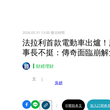
2026.05.31 13:00
臺北時間
法拉利首款電動車出爐！
事長不挺：傳奇面臨崩解
財經理財
文
吳妍
贊助本文
加入訂閱會