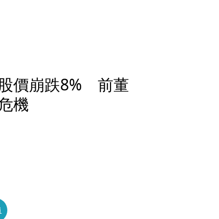
股價崩跌8% 前董
危機
員