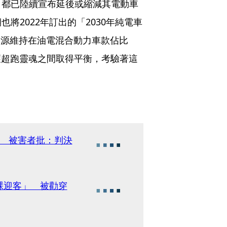
，都已陸續宣布延後或縮減其電動車
將2022年訂出的「2030年純電車
資源維持在油電混合動力車款佔比
護超跑靈魂之間取得平衡，考驗著這
火 被害者批：判決
裸迎客」 被勸穿