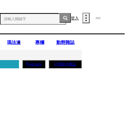
登入
瑪法達
專欄
動態雜誌
訂閱紙本雜誌
Podcasts