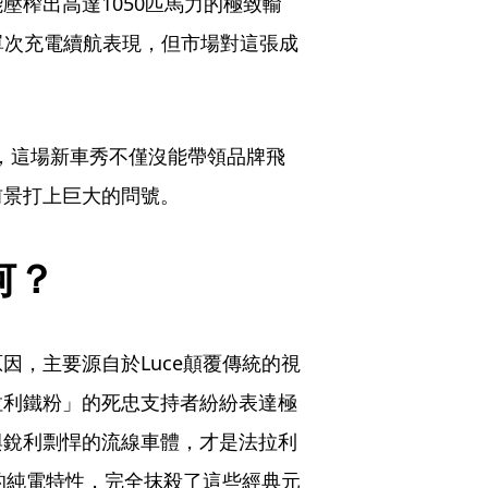
壓榨出高達1050匹馬力的極致輸
的單次充電續航表現，但市場對這張成
，這場新車秀不僅沒能帶領品牌飛
前景打上巨大的問號。
何？
因，主要源自於Luce顛覆傳統的視
拉利鐵粉」的死忠支持者紛紛表達極
與銳利剽悍的流線車體，才是法拉利
聲的純電特性，完全抹殺了這些經典元