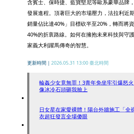
含賓士、保時捷、藍寶堅尼等歐系豪華品牌
發展進程。頂著巨大的市場壓力，法拉利近期也
銷量佔比達40%」目標砍半至20%，轉而將
40%的折衷路線。如何在擁抱未來科技與守
家義大利躍馬傳奇的智慧。
更新時間｜
2026.05.31 13:00
臺北時間
輪姦少女竟無罪！3青年免坐牢引爆怒
像冰冷石頭砸我臉上
日女星在家愛裸體！陽台外牆施工「全
衣超狂發言全場傻眼