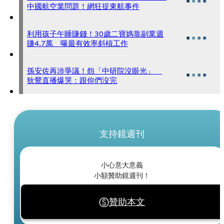
中國航空業問題！網狂提東航事件
利用孩子午睡賺錢！30歲二寶媽靠副業週
賺4.7萬 曝最有效率斜槓工作
孫安佐再涉爭議！怨「中研院沒眼光」
狄鶯直播爆哭：跟你們沒完
支持鏡週刊
小心意大意義
小額贊助鏡週刊！
贊助本文