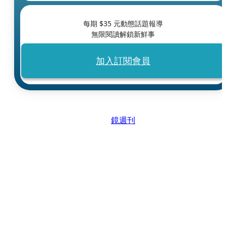
每期 $
35
元動態話題報導
無限閱讀解鎖新鮮事
加入訂閱會員
鏡週刊