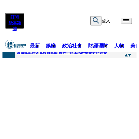
訂閱
登入
紙本雜
誌
最新
娛樂
政治社會
財經理財
人物
美
快訊
溫嵐敗血性休克後首露面 氣色不錯未來將重視身體調養
快訊
鄭麗文稱「台灣不是一個國家」 黃暐瀚曬馬英九過去談話狠打臉
快訊
孫芸芸26歲女兒罕吐「愛的體悟」！ 美照連發低調曬13萬名牌包