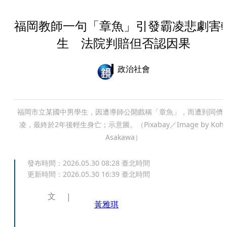
福岡教師一句「章魚」引發霸凌悲劇害
生 法院判賠但否認因果
政治社會
福岡市立某國中男學生，因遭導師公開戲稱「章魚」，而遭到同儕
凌，最終於2年後輕生身亡；示意圖。（Pixabay／Image by Kohj
Asakawa）
發布時間：
2026.05.30 08:28
臺北時間
更新時間：
2026.05.30 16:39
臺北時間
文
黃雅琪