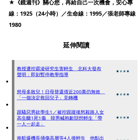
★《鏡週刊》關心您，再給自己一次機會，安心專
線：1925（24小時）／生命線：1995／張老師專線
1980
延伸閱讀
教授遭控霸凌研究生害輕生 北科大發布
聲明：即刻暫停教學指導
慈母多敗兒！日母替還債近200萬仍無效
「一個決定救回兒子」見轉機
跟騷惡男砍學生1／被控跟蹤後怒殺路人女
高生釀1死1傷 韓男喊抱歉辯想輕生「帶
一人一起走」
南航爆機長捅傷高層等4人後輕生 他點出