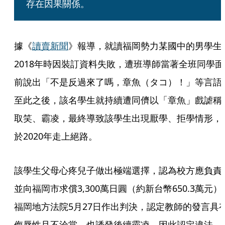
存在因果關係。
據《
讀賣新聞
》報導，就讀福岡勢力某國中的男學生
2018年時因裝訂資料失敗，遭班導師當著全班同學面
前說出「不是反過來了嗎，章魚（タコ）！」等言語
至此之後，該名學生就持續遭同儕以「章魚」戲謔稱
取笑、霸凌，最終導致該學生出現厭學、拒學情形，
於2020年走上絕路。
該學生父母心疼兒子做出極端選擇，認為校方應負責
並向福岡市求償3,300萬日圓（約新台幣650.3萬元）
福岡地方法院5月27日作出判決，認定教師的發言具
侮辱性且不洽當，也誘發後續霸凌，因此認定違法，