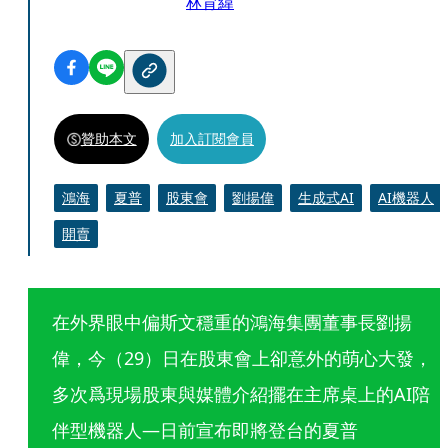
林育緯
贊助本文
加入訂閱會員
鴻海
夏普
股東會
劉揚偉
生成式AI
AI機器人
開賣
在外界眼中偏斯文穩重的鴻海集團董事長劉揚
偉，今（29）日在股東會上卻意外的萌心大發，
多次爲現場股東與媒體介紹擺在主席桌上的AI陪
伴型機器人—日前宣布即將登台的夏普