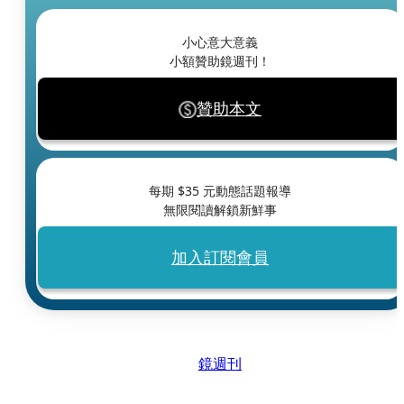
小心意大意義
小額贊助鏡週刊！
贊助本文
每期 $
35
元動態話題報導
無限閱讀解鎖新鮮事
加入訂閱會員
鏡週刊