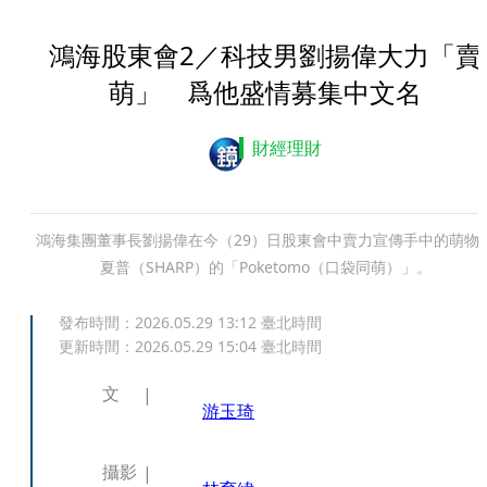
鴻海股東會2／科技男劉揚偉大力「賣
萌」 爲他盛情募集中文名
財經理財
鴻海集團董事長劉揚偉在今（29）日股東會中賣力宣傳手中的萌物
夏普（SHARP）的「Poketomo（口袋同萌）」。
發布時間：
2026.05.29 13:12
臺北時間
更新時間：
2026.05.29 15:04
臺北時間
文
游玉琦
攝影