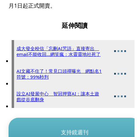
月1日起正式開賣。
延伸閱讀
成大發全校信「忘刪AI咒語」直接寄出
email不能收回...網笑瘋：水靈靈地社死了
AI文藏不住了！常見口頭禪曝光 網點名1
符號：99%秒判
設立AI發展中心 智冠押寶AI：讓本土遊
戲從谷底翻身
支持鏡週刊