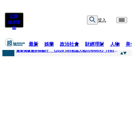
訂閱
登入
紙本雜
誌
最新
娛樂
政治社會
財經理財
人物
美
快訊
邊看偶像邊拚韓國行 《2026 SBS歌謠大戰SUMMER》TVBS直播祭追星福利
快訊
代誌大條火急跳船？ 宏碁派任李文詳接掌兆基屋管2天就喊撤出！
快訊
一句「請回去坐好」 特教生持斷掃把戳女代課老師眼睛大失血近失明