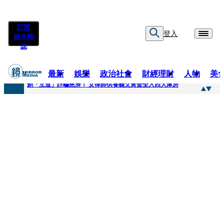
訂閱
登入
紙本雜
誌
最新
娛樂
政治社會
財經理財
人物
美
快訊
創「互道」詐騙慈濟！ 女律師供養義父黃金全入四大庫房
快訊
前時力黨魁表態「反對刪公視預算」 盼在野三思：改凍結處理受質疑項目
快訊
六強片齊聚桃影 小薰《祖先鬼》回桃影娘家 《長安的荔枝》桃影加映一票難求