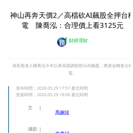
神山再奔天價2／高檔砍AI飆股全押台
電 陳喬泓：合理價上看3125元
財經理財
成長股達人陳喬泓今年以來高檔調節部分AI飆股，將資金轉進台積
電。
發布時間：
2026.05.29 17:57
臺北時間
更新時間：
2026.05.29 18:06
臺北時間
文
馬婉珍
攝影