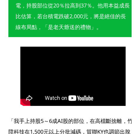
電，持股部位從20％拉高到37％。他用本益成長
比估算，若台積電跌破2,000元，將是絕佳的長
線布局點，「是老天爺送的禮物」。
「我手上持股5～6成AI股的部位，在高檔斷捨離，竹
陞科技在1,500元以上分批減碼，貿聯KY也調節出脫