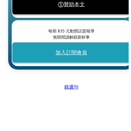
贊助本文
每期 $
35
元動態話題報導
無限閱讀解鎖新鮮事
加入訂閱會員
鏡週刊