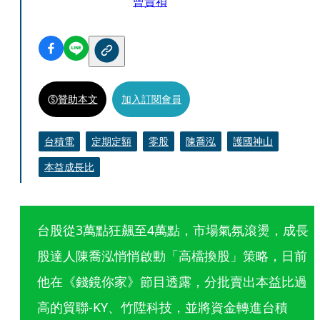
曾貴禎
贊助本文
加入訂閱會員
台積電
定期定額
零股
陳喬泓
護國神山
本益成長比
台股從3萬點狂飆至4萬點，市場氣氛滾燙，成長
股達人陳喬泓悄悄啟動「高檔換股」策略，日前
他在《錢鏡你家》節目透露，分批賣出本益比過
高的貿聯-KY、竹陞科技，並將資金轉進台積