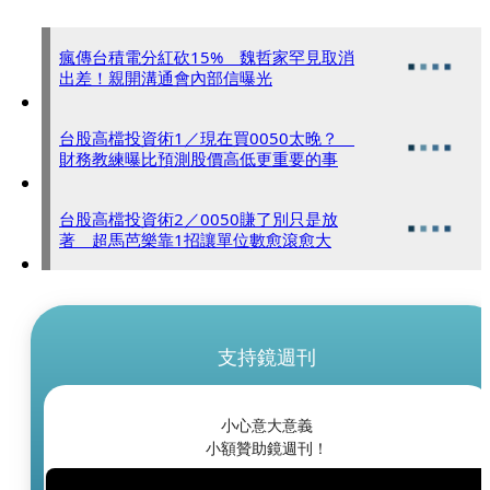
瘋傳台積電分紅砍15% 魏哲家罕見取消
出差！親開溝通會內部信曝光
台股高檔投資術1／現在買0050太晚？
財務教練曝比預測股價高低更重要的事
台股高檔投資術2／0050賺了別只是放
著 超馬芭樂靠1招讓單位數愈滾愈大
支持鏡週刊
小心意大意義
小額贊助鏡週刊！