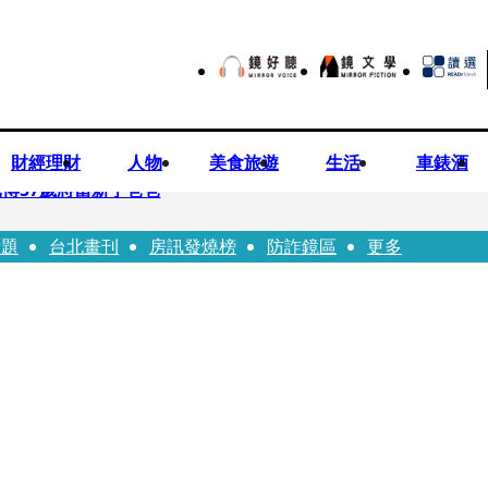
財經理財
人物
美食旅遊
生活
車錶酒
博57歲將當新手爸爸
話題
台北畫刊
房訊發燒榜
防詐鏡區
更多
首登台「1人分飾4角」 觀眾驚艷：錯怪星二代了
歲女友爆當小三「大鬧病房氣孕婦」 姜厚任不忍回應了