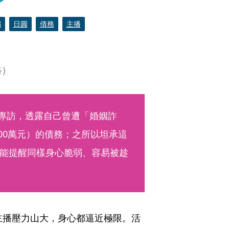
騙
日圓
債務
主播
路）
受專訪，透露自己曾遭「婚姻詐
700萬元）的債務；之所以坦承這
能提醒同樣身心脆弱、容易被趁
主播壓力山大，身心都逼近極限。活