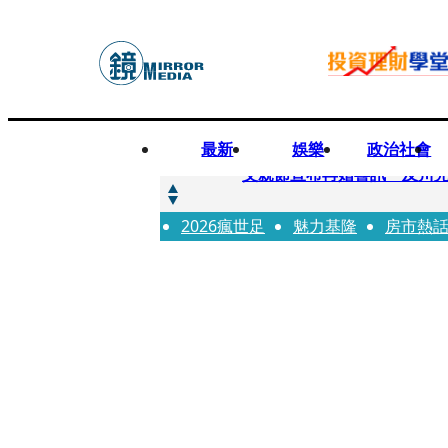
最新
娛樂
政治社會
快訊
父親節宣布再婚喜訊 及川光
2026瘋世足
快訊
魅力基隆
房市熱
改姓斷開阿湯哥！20歲舒莉
快訊
「愛露奶」私訊流出！小24