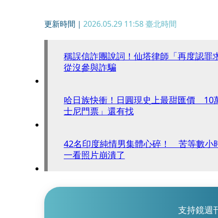
更新時間｜
2026.05.29 11:58
臺北時間
稱誤信詐團說詞！仙塔律師「再度認罪
從沒參與詐騙
哈日族快衝！日圓現史上最甜匯價 10
士尼門票」還有找
42名印度純情男集體心碎！ 苦等數小
一看照片崩潰了
支持鏡週