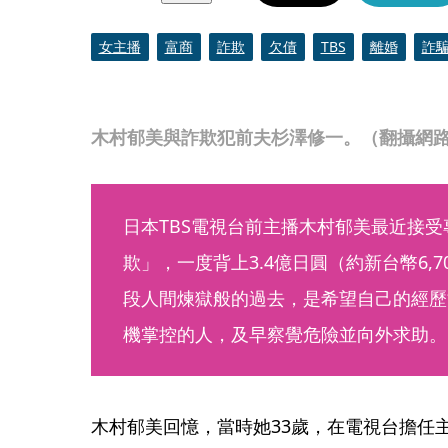
女主播
富商
詐欺
欠債
TBS
離婚
詐
木村郁美與詐欺犯前夫杉澤修一。（翻攝網
日本TBS電視台前主播木村郁美最近接
欺」，一度背上3.4億日圓（約新台幣6,
段人間煉獄般的過去，是希望自己的經歷
機掌控的人，及早察覺危險並向外求助。
木村郁美回憶，當時她33歲，在電視台擔任