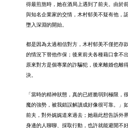
得最煎熬時，她在酒局上遇到了前夫。由於
與知名企業家的交情，木村郁美不疑有他，認
墮入深淵的開始。
都是因為太過相信對方，木村郁美不僅把存
的情況下替他作保；後來前夫各種藉口拿不
原來對方是個專業的詐騙犯，後來離婚也離
決。
「當時的精神狀態，真的已經脆弱到極限，
魔的強勢，被我錯誤解讀成好像很可靠。」
前夫，對外娓娓道來過去；她藉此想告訴外
身邊的人聊聊、採取行動，也許就能避開不