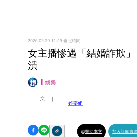
2026.05.29 11:49
臺北時間
女主播慘遇「結婚詐欺」 
潰
娛樂
文
娛樂組
贊助本文
加入訂閱會