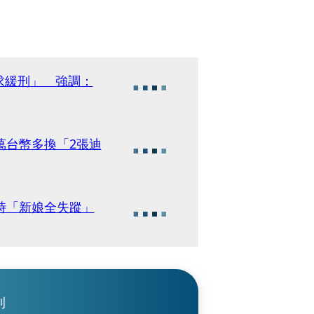
求緩刑」 強調：
萬台幣多換「2張迪
時「新娘全失蹤」
刊