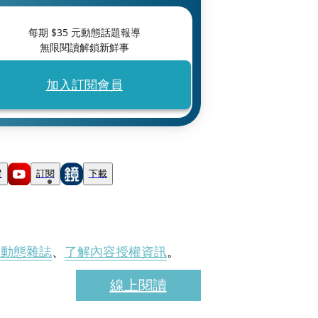
每期 $
35
元動態話題報導
無限閱讀解鎖新鮮事
加入訂閱會員
蹤
訂閱
下載
刊動態雜誌
、
了解內容授權資訊
。
線上閱讀