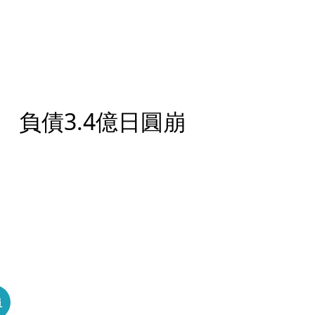
負債3.4億日圓崩
員