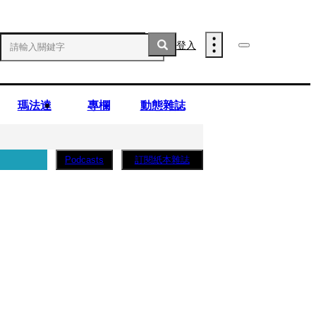
登入
瑪法達
專欄
動態雜誌
訂閱紙本雜誌
Podcasts