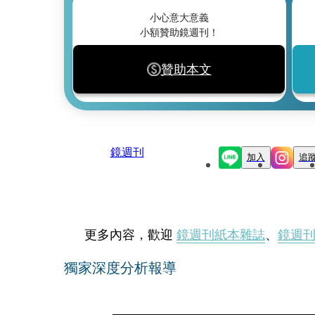
小心意大意義
小額贊助鏡週刊！
贊助本文
鏡週刊
加入
追
更多內容，歡迎
鏡週刊紙本雜誌
、
鏡週
獨家深度分析報導