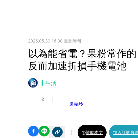
2026.05.30 16:30
臺北時間
以為能省電？果粉常作
反而加速折損手機電池
生活
文
陳嘉玲
贊助本文
加入訂閱會