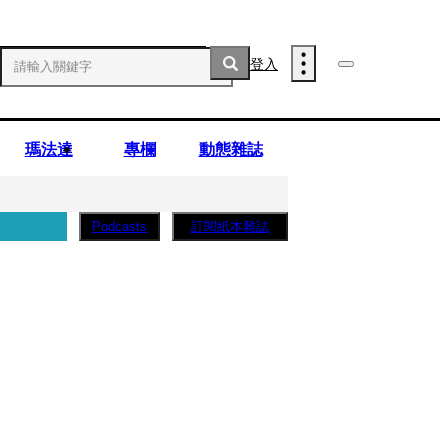
登入
瑪法達
專欄
動態雜誌
訂閱紙本雜誌
Podcasts