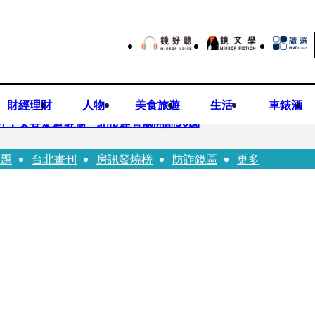
財經理財
人物
美食旅遊
生活
車錶酒
落意外！女客疑遭砸傷 北市建管處開罰30萬
話題
台北畫刊
房訊發燒榜
防詐鏡區
更多
%關稅12月生效 經濟部回應了
7月營收齊揚股價抗跌