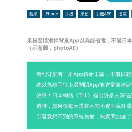
蘋果
iPhone
手機
果粉
手機APP
省電
果粉習慣滑掉背景App以為能省電，不過日
（示意圖，photoAC）
看到背景有一堆App待命未關，不滑掉
總以為順手往上滑關閉App能省電兼清
效果！日本網站《Trill》指出許多人深信
過時，如果你每天還在不知不覺中瘋狂滑
引發意想不到的系統負擔，無意間加速了