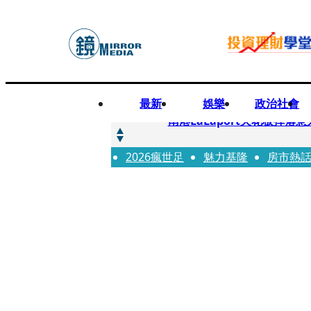
最新
娛樂
政治社會
快訊
南港LaLaport天花板掉
2026瘋世足
快訊
魅力基隆
房市熱
川普又出招！多晶矽產品課15
快訊
美伊衝突要注意！ 台塑四寶