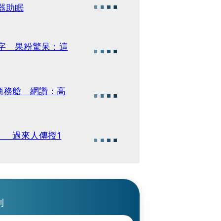
器助眠
文字 果粉驚呆：這
商務艙 網讚：高
」 過來人傳授1
刊