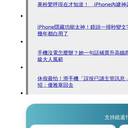
果粉驚呼現在才知道！ iPhone內建神
iPhone隱藏功能太神！鏡頭一掃秒變
幾年都白用了
手機沒電怎麼辦？她一句話補票升高鐵
級大人風範
休假最怕！滑手機「誤按已讀主管訊息
招：優雅塞回去
支持鏡週