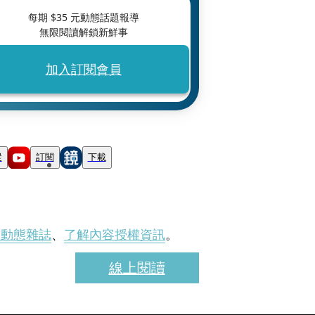
每期 $
35
元動態話題報導
無限閱讀解鎖新鮮事
加入訂閱會員
蹤
訂閱
下載
刊動態雜誌
、
了解內容授權資訊
。
線上閱讀