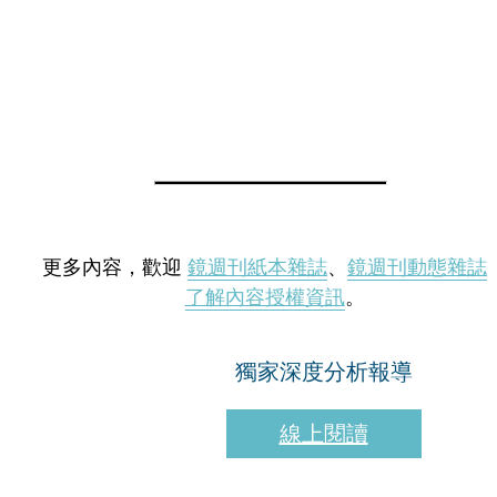
更多內容，歡迎
鏡週刊紙本雜誌
、
鏡週刊動態雜誌
了解內容授權資訊
。
獨家深度分析報導
線上閱讀