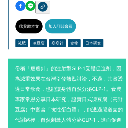
贊助本文
加入訂閱會員
減肥
凍豆腐
瘦瘦針
食物
日本研究
俗稱「瘦瘦針」的注射型GLP-1受體促進劑，因
為減重效果在台灣引發熱烈討論，不過，其實透
過日常飲食，也能讓身體自然分泌GLP-1。食農
專家韋恩分享日本研究，證實日式凍豆腐（高野
豆腐）中富含「抗性蛋白質」，能透過腸道菌的
代謝路徑，自然刺激人體分泌GLP-1，進而促進