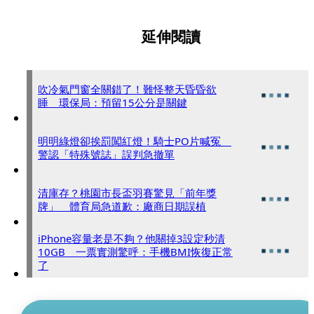
延伸閱讀
吹冷氣門窗全關錯了！難怪整天昏昏欲
睡 環保局：預留15公分是關鍵
明明綠燈卻挨罰闖紅燈！騎士PO片喊冤
警認「特殊號誌」誤判急撤單
清庫存？桃園市長盃羽賽驚見「前年獎
牌」 體育局急道歉：廠商日期誤植
iPhone容量老是不夠？他關掉3設定秒清
10GB 一票實測驚呼：手機BMI恢復正常
了