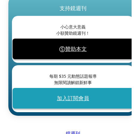
支持鏡週刊
小心意大意義
小額贊助鏡週刊！
贊助本文
每期 $
35
元動態話題報導
無限閱讀解鎖新鮮事
加入訂閱會員
鏡週刊