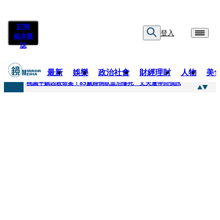
訂閱
登入
紙本雜
誌
最新
娛樂
政治社會
財經理財
人物
美
快訊
桃園平鎮凶殺命案！85歲婦倒臥血泊慘死 丈夫遭帶回偵訊
快訊
狠詐慈濟10.6億！神鬼律師陳昱瑄「親接機BNT抵台」 同框陳時中、張淑芬畫面曝光
快訊
邊看偶像邊拚韓國行 《2026 SBS歌謠大戰SUMMER》TVBS直播祭追星福利