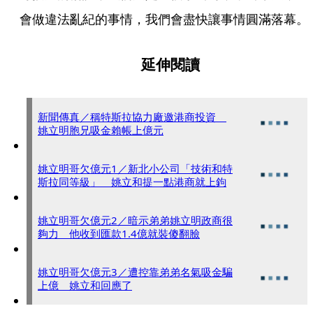
會做違法亂紀的事情，我們會盡快讓事情圓滿落幕。
延伸閱讀
新聞傳真／稱特斯拉協力廠邀港商投資
姚立明胞兄吸金賴帳上億元
姚立明哥欠億元1／新北小公司「技術和特
斯拉同等級」 姚立和提一點港商就上鉤
姚立明哥欠億元2／暗示弟弟姚立明政商很
夠力 他收到匯款1.4億就裝傻翻臉
姚立明哥欠億元3／遭控靠弟弟名氣吸金騙
上億 姚立和回應了