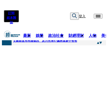
訂閱
登入
紙本雜
誌
最新
娛樂
政治社會
財經理財
人物
美
快訊
父親節宣布再婚喜訊 及川光博57歲將當新手爸爸
快訊
改姓斷開阿湯哥！20歲舒莉首登台「1人分飾4角」 觀眾驚艷：錯怪星二代了
快訊
「愛露奶」私訊流出！小24歲女友爆當小三「大鬧病房氣孕婦」 姜厚任不忍回應了