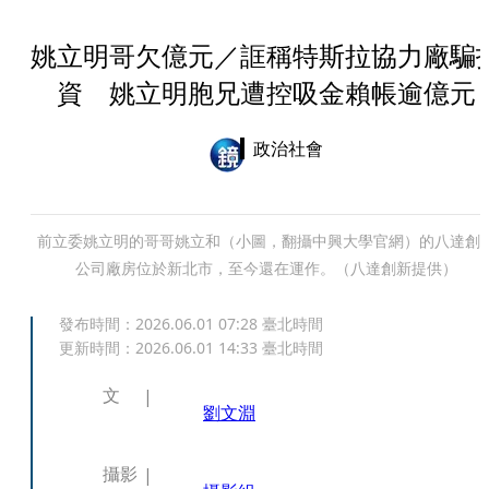
姚立明哥欠億元／誆稱特斯拉協力廠騙
資 姚立明胞兄遭控吸金賴帳逾億元
政治社會
前立委姚立明的哥哥姚立和（小圖，翻攝中興大學官網）的八達創
公司廠房位於新北市，至今還在運作。（八達創新提供）
發布時間：
2026.06.01 07:28
臺北時間
更新時間：
2026.06.01 14:33
臺北時間
文
劉文淵
攝影