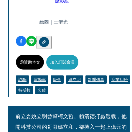
攝影組
繪圖｜王聖光
贊助本文
加入訂閱會員
詐騙
電動車
吸金
姚立明
新聞傳真
商業糾紛
特斯拉
欠債
前立委姚立明曾幫柯文哲、賴清德打贏選戰，他
開科技公司的哥哥姚立和，卻捲入一起上億元的