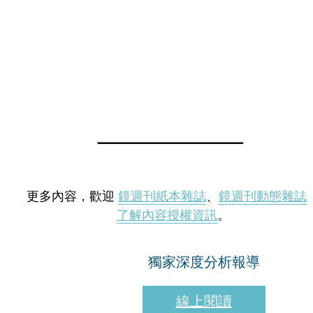
更多內容，歡迎
鏡週刊紙本雜誌
、
鏡週刊動態雜誌
了解內容授權資訊
。
獨家深度分析報導
線上閱讀