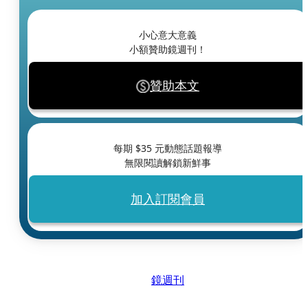
小心意大意義
小額贊助鏡週刊！
贊助本文
每期 $
35
元動態話題報導
無限閱讀解鎖新鮮事
加入訂閱會員
鏡週刊