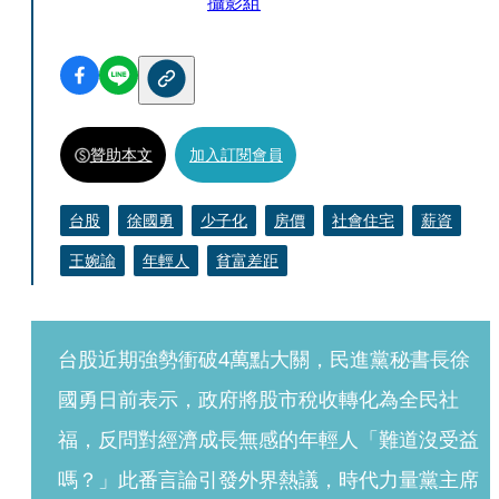
攝影組
贊助本文
加入訂閱會員
台股
徐國勇
少子化
房價
社會住宅
薪資
王婉諭
年輕人
貧富差距
台股近期強勢衝破4萬點大關，民進黨秘書長徐
國勇日前表示，政府將股市稅收轉化為全民社
福，反問對經濟成長無感的年輕人「難道沒受益
嗎？」此番言論引發外界熱議，時代力量黨主席