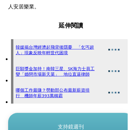
人安居樂業。
延伸閱讀
韓媒揭台灣經濟起飛背後隱憂 「乞丐超
人」現象反映年輕世代困境
巨額獎金加持！南韓三星、SK海力士員工
變「婚戀市場新天菜」 地位直逼律師
哪個工作最賺？勞動部公布最新薪資排
行 機師年薪393萬稱霸
支持鏡週刊