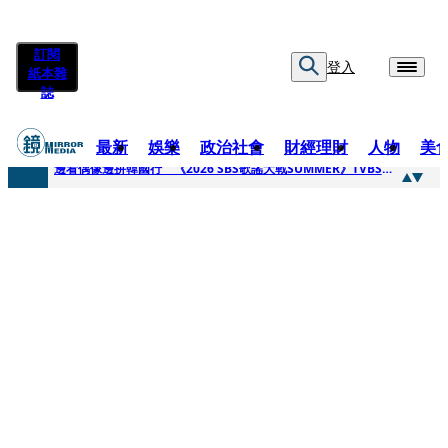
訂閱
登入
紙本雜
誌
最新
娛樂
政治社會
財經理財
人物
美
快訊
邊看偶像邊拚韓國行 《2026 SBS歌謠大戰SUMMER》TVBS直播祭追星福利
快訊
代誌大條火急跳船？ 宏碁派任李文詳接掌兆基屋管2天就喊撤出！
快訊
一句「請回去坐好」 特教生持斷掃把戳女代課老師眼睛大失血近失明