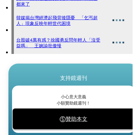
都來了
韓媒揭台灣經濟起飛背後隱憂 「乞丐超
人」現象反映年輕世代困境
台股破4萬有感？徐國勇反問年輕人「沒受
益嗎」 王婉諭批傲慢
支持鏡週刊
小心意大意義
小額贊助鏡週刊！
贊助本文