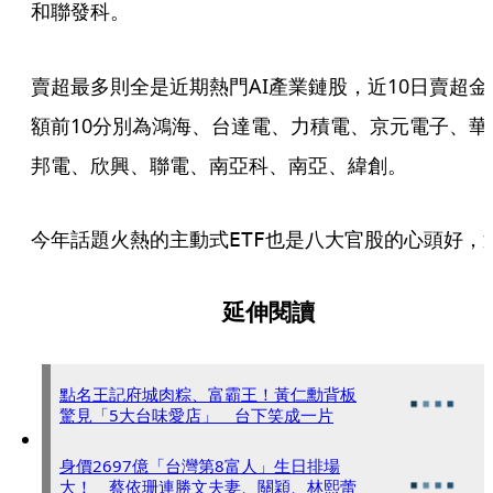
和聯發科。
賣超最多則全是近期熱門AI產業鏈股，近10日賣超金
額前10分別為鴻海、台達電、力積電、京元電子、華
邦電、欣興、聯電、南亞科、南亞、緯創。
今年話題火熱的主動式ETF也是八大官股的心頭好，近1
延伸閱讀
點名王記府城肉粽、富霸王！黃仁勳背板
驚見「5大台味愛店」 台下笑成一片
身價2697億「台灣第8富人」生日排場
大！ 蔡依珊連勝文夫妻、關穎、林熙蕾