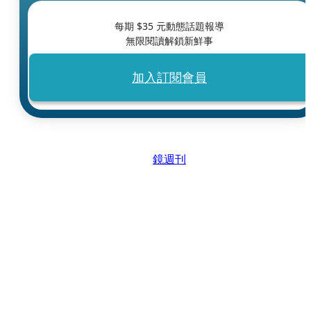
每期 $
35
元動態話題報導
無限閱讀解鎖新鮮事
加入訂閱會員
鏡週刊