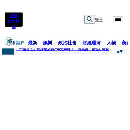
訂閱
登入
紙本雜
誌
最新
娛樂
政治社會
財經理財
人物
美
快訊
「千億富太」現身老店買250元麻糬！ 店員讚「包包好可愛」她笑回：我自己做的
快訊
姜厚任小24歲女友爆當小三、假學歷！ 友「扯郭台銘」曝交往內幕：我們又不像他
快訊
吳昕陽新任無店面零售商業同業公會理事長 提四大策略續走台灣零售業新局