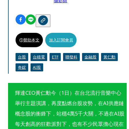
攝影組
贊助本文
加入訂閱會員
台股
台積電
ETF
聯發科
金融股
黃仁勳
奇鋐
AI股
輝達CEO黃仁勳今（1日）在台北流行音樂中心
舉行主題演講，再度點燃台股攻勢，在AI供應鏈
概念股的衝鋒下，站穩4萬5千大關，不過在AI股
每天創高的狂歡派對下，也有不少民眾擔心現在