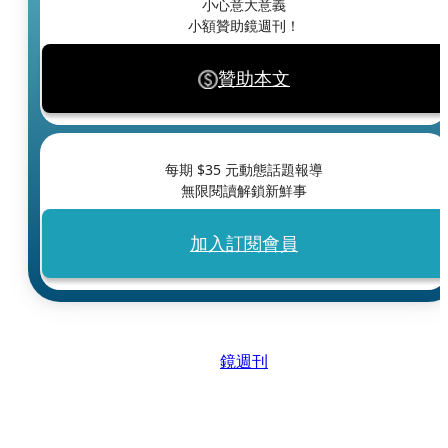
小心意大意義
小額贊助鏡週刊！
贊助本文
每期 $
35
元動態話題報導
無限閱讀解鎖新鮮事
加入訂閱會員
鏡週刊