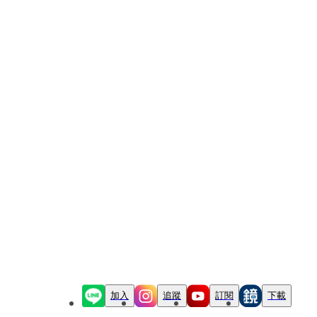
加入
追蹤
訂閱
下載