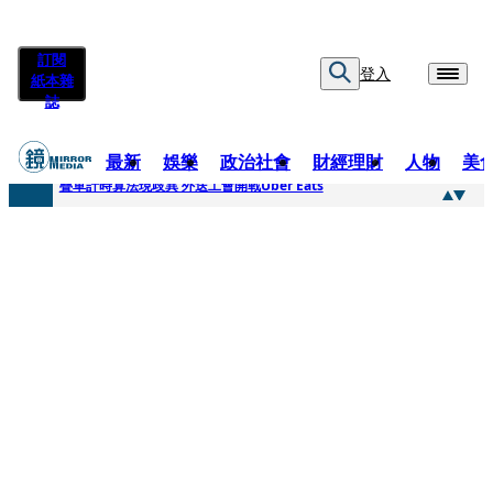
訂閱
登入
紙本雜
誌
最新
娛樂
政治社會
財經理財
人物
美
快訊
疊單計時算法現歧異 外送工會開戰Uber Eats
快訊
靚時尚／大丈夫當如是 Multifaceted Manhood
快訊
前時力黨魁表態「反對刪公視預算」 盼在野三思：改凍結處理受質疑項目