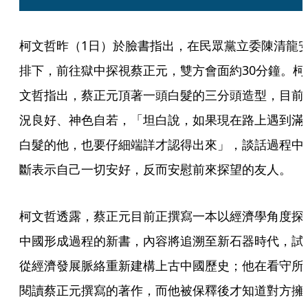
柯文哲昨（1日）於臉書指出，在民眾黨立委陳清龍
排下，前往獄中探視蔡正元，雙方會面約30分鐘。柯
文哲指出，蔡正元頂著一頭白髮的三分頭造型，目前
況良好、神色自若，「坦白說，如果現在路上遇到滿
白髮的他，也要仔細端詳才認得出來」，談話過程中
斷表示自己一切安好，反而安慰前來探望的友人。
柯文哲透露，蔡正元目前正撰寫一本以經濟學角度探
中國形成過程的新書，內容將追溯至新石器時代，試
從經濟發展脈絡重新建構上古中國歷史；他在看守所
閱讀蔡正元撰寫的著作，而他被保釋後才知道對方擁