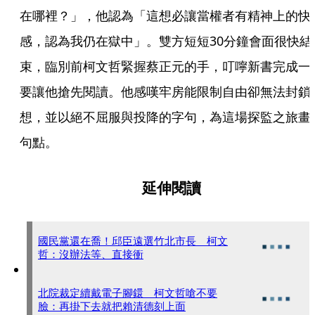
在哪裡？」，他認為「這想必讓當權者有精神上的快
感，認為我仍在獄中」。雙方短短30分鐘會面很快結
束，臨別前柯文哲緊握蔡正元的手，叮嚀新書完成一
要讓他搶先閱讀。他感嘆牢房能限制自由卻無法封鎖
想，並以絕不屈服與投降的字句，為這場探監之旅畫
句點。
延伸閱讀
國民黨還在喬！邱臣遠選竹北市長 柯文
哲：沒辦法等、直接衝
北院裁定續戴電子腳鐶 柯文哲嗆不要
臉：再掛下去就把賴清德刻上面