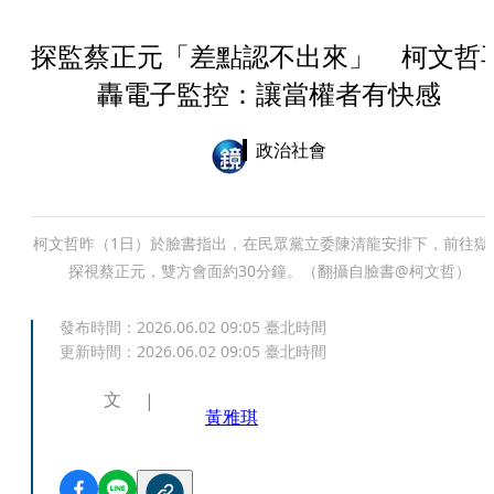
探監蔡正元「差點認不出來」 柯文哲
轟電子監控：讓當權者有快感
政治社會
柯文哲昨（1日）於臉書指出，在民眾黨立委陳清龍安排下，前往獄
探視蔡正元，雙方會面約30分鐘。（翻攝自臉書@柯文哲）
發布時間：
2026.06.02 09:05
臺北時間
更新時間：
2026.06.02 09:05
臺北時間
文
黃雅琪