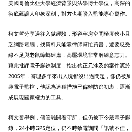
美國哥倫比亞大學經濟背景與法學博士學位，高深的
術底蘊讓人印象深刻，對方也期盼入監能專心寫作。
柯文哲分享過往入獄經驗，形容牢房空間極度狹小且
乏網路電腦，找資料只能靠律師幫忙買書，還要忍受
線不足與老鼠蟑螂肆虐，高壓環境非常磨練意志力。
藉此批評電子腳鐐制度，指出蔡正元涉及的案件源於
2005年，審理多年來出入境都沒出過問題，卻仍被加
裝電子監控，他認為這種措施已偏離防逃初衷，逐漸
成展現國家權力的工具。
柯文哲舉例，儘管離開看守所，但仍被下令戴電子腳
鐐，24小時GPS定位，仍不時致電詢問「訊號不佳，