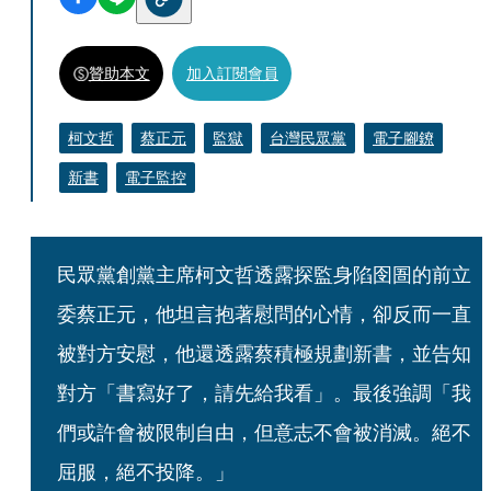
贊助本文
加入訂閱會員
柯文哲
蔡正元
監獄
台灣民眾黨
電子腳鐐
新書
電子監控
民眾黨創黨主席柯文哲透露探監身陷囹圄的前立
委蔡正元，他坦言抱著慰問的心情，卻反而一直
被對方安慰，他還透露蔡積極規劃新書，並告知
對方「書寫好了，請先給我看」。最後強調「我
們或許會被限制自由，但意志不會被消滅。絕不
屈服，絕不投降。」