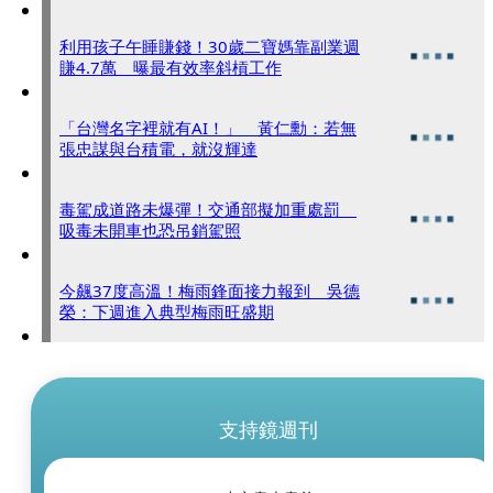
利用孩子午睡賺錢！30歲二寶媽靠副業週
賺4.7萬 曝最有效率斜槓工作
「台灣名字裡就有AI！」 黃仁勳：若無
張忠謀與台積電，就沒輝達
毒駕成道路未爆彈！交通部擬加重處罰
吸毒未開車也恐吊銷駕照
今飆37度高溫！梅雨鋒面接力報到 吳德
榮：下週進入典型梅雨旺盛期
支持鏡週刊