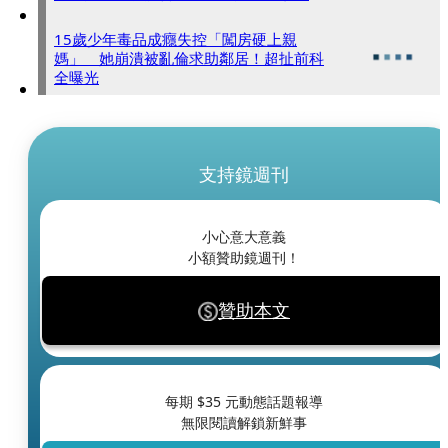
15歲少年毒品成癮失控「闖房硬上親
媽」 她崩潰被亂倫求助鄰居！超扯前科
全曝光
支持鏡週刊
小心意大意義
小額贊助鏡週刊！
贊助本文
每期 $
35
元動態話題報導
無限閱讀解鎖新鮮事