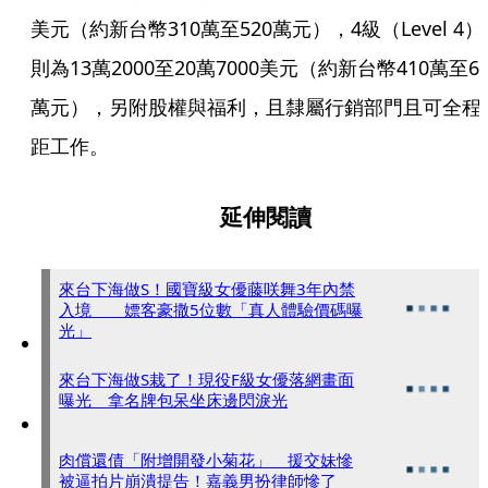
美元（約新台幣310萬至520萬元），4級（Level 4）
則為13萬2000至20萬7000美元（約新台幣410萬至64
萬元），另附股權與福利，且隸屬行銷部門且可全程
距工作。
延伸閱讀
來台下海做S！國寶級女優藤咲舞3年內禁
入境 嫖客豪撒5位數「真人體驗價碼曝
光」
來台下海做S栽了！現役F級女優落網畫面
曝光 拿名牌包呆坐床邊閃淚光
肉償還債「附增開發小菊花」 援交妹慘
被逼拍片崩潰提告！嘉義男扮律師慘了