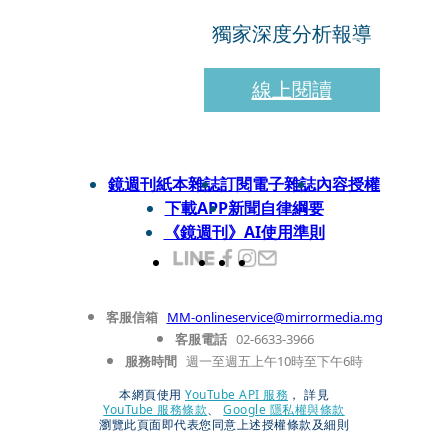
獨家深度分析報導
線上閱讀
鏡週刊紙本雜誌
訂閱電子雜誌
內容授權
下載APP
新聞自律綱要
《鏡週刊》AI使用準則
客服信箱
MM-onlineservice@mirrormedia.mg
客服電話
02-6633-3966
服務時間
週一至週五上午10時至下午6時
本網頁使用
YouTube API 服務
， 詳見
YouTube 服務條款
、
Google 隱私權與條款
瀏覽此頁面即代表您同意上述授權條款及細則