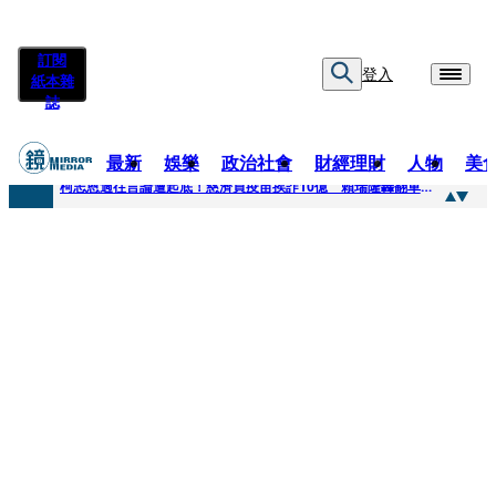
訂閱
登入
紙本雜
誌
最新
娛樂
政治社會
財經理財
人物
美
快訊
柯志恩過往言論遭起底！慈濟買疫苗挨詐10億 賴瑞隆轟翻車：應為當年錯誤道歉
快訊
善款不是私房錢！慈濟採購疫苗被騙10億沒報案遭炎上 基金會緊急說明
快訊
王凱靈堂遺照曝！選用3年前「白衣燦笑照」背後故事洋蔥超大顆... 70歲媽媽打破禁忌送愛子