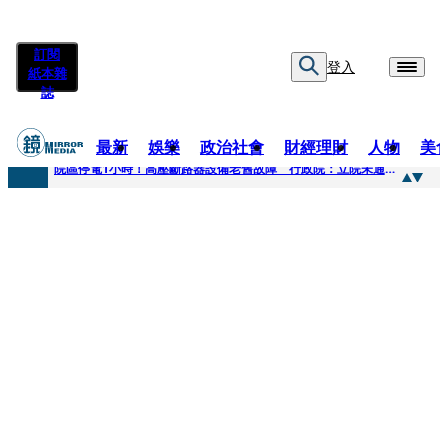
訂閱
登入
紙本雜
誌
最新
娛樂
政治社會
財經理財
人物
美
快訊
院區停電1小時！高壓斷路器設備老舊故障 行政院：立院未通過預算
快訊
慈濟採購疫苗被騙10億為何不提告？ 高嘉瑜籲完整揭露真相
快訊
姜厚仁小24歲女友「臺大超狂學歷」遭疑 3碩1博論文全無資料