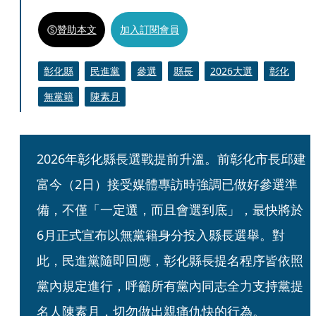
贊助本文
加入訂閱會員
彰化縣
民進黨
參選
縣長
2026大選
彰化
無黨籍
陳素月
2026年彰化縣長選戰提前升溫。前彰化市長邱建
富今（2日）接受媒體專訪時強調已做好參選準
備，不僅「一定選，而且會選到底」，最快將於
6月正式宣布以無黨籍身分投入縣長選舉。對
此，民進黨隨即回應，彰化縣長提名程序皆依照
黨內規定進行，呼籲所有黨內同志全力支持黨提
名人陳素月，切勿做出親痛仇快的行為。