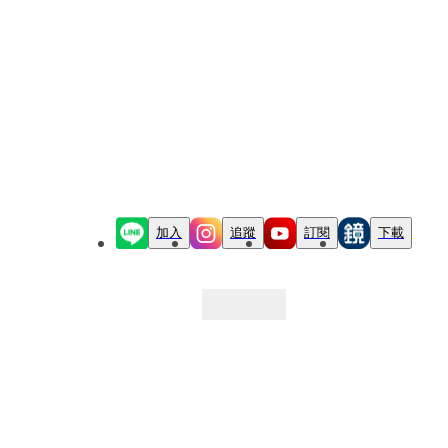
加入
追蹤
訂閱
下載
最新文章