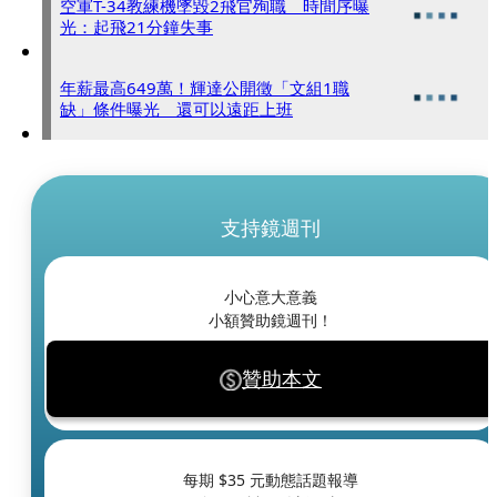
空軍T-34教練機墜毀2飛官殉職 時間序曝
光：起飛21分鐘失事
年薪最高649萬！輝達公開徵「文組1職
缺」條件曝光 還可以遠距上班
支持鏡週刊
小心意大意義
小額贊助鏡週刊！
贊助本文
每期 $
35
元動態話題報導