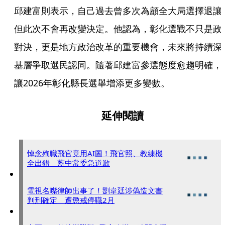
邱建富則表示，自己過去曾多次為顧全大局選擇退讓
但此次不會再改變決定。他認為，彰化選戰不只是政
對決，更是地方政治改革的重要機會，未來將持續深
基層爭取選民認同。隨著邱建富參選態度愈趨明確，
讓2026年彰化縣長選舉增添更多變數。
延伸閱讀
悼念殉職飛官竟用AI圖！飛官照、教練機
全出錯 藍中常委急道歉
電視名嘴律師出事了！劉韋廷涉偽造文書
判刑確定 遭懲戒停職2月