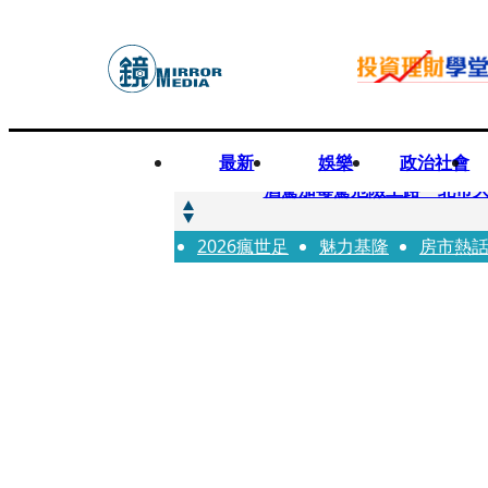
最新
娛樂
政治社會
快訊
酒駕加毒駕危險上路 北市大
2026瘋世足
快訊
魅力基隆
房市熱
Ozone黃文廷、FEniX
快訊
AKIRA台北唱到一半突收兒