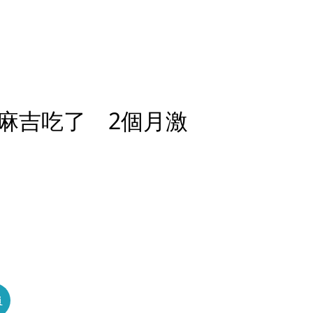
麻吉吃了 2個月激
員