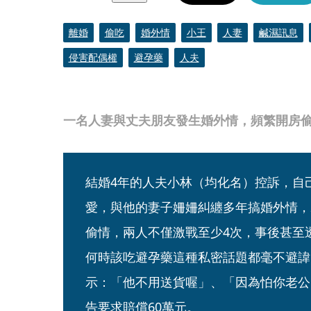
離婚
偷吃
婚外情
小王
人妻
鹹濕訊息
侵害配偶權
避孕藥
人夫
一名人妻與丈夫朋友發生婚外情，頻繁開房偷情
結婚4年的人夫小林（均化名）控訴，自
愛，與他的妻子姍姍糾纏多年搞婚外情，2
偷情，兩人不僅激戰至少4次，事後甚至
何時該吃避孕藥這種私密話題都毫不避諱
示：「他不用送貨喔」、「因為怕你老公
告要求賠償60萬元。