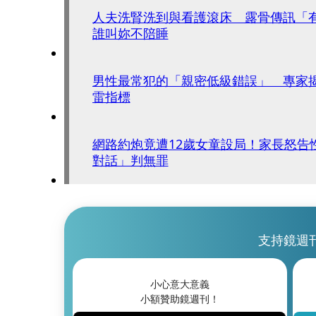
人夫洗腎洗到與看護滾床 露骨傳訊「
誰叫妳不陪睡
男性最常犯的「親密低級錯誤」 專家
雷指標
網路約炮竟遭12歲女童設局！家長怒告
對話」判無罪
支持鏡週
小心意大意義
小額贊助鏡週刊！