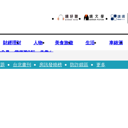
財經理財
人物
美食旅遊
生活
車錶酒
安警一週連破2起「雙駕」
話題
台北畫刊
房訊發燒榜
防詐鏡區
更多
夏浦洋組「神隊友」 邱以太、林亭莉熱血狂奔殺青淚崩
子告白「爸爸I LOVE YOU」 驚喜林志玲同步曝光父親節「披