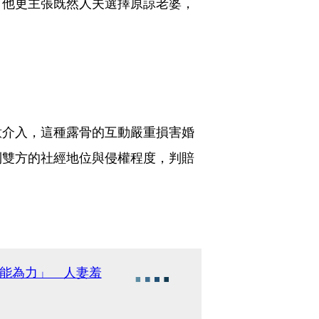
。他更主張既然人夫選擇原諒老婆，
意介入，這種露骨的互動嚴重損害婚
到雙方的社經地位與侵權程度，判賠
無能為力」 人妻羞