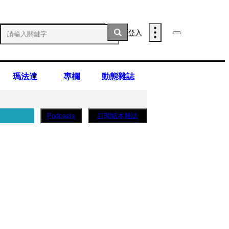
登入
瑪法達
專欄
動態雜誌
訂閱紙本雜誌
Podcasts
薩蛋糕」