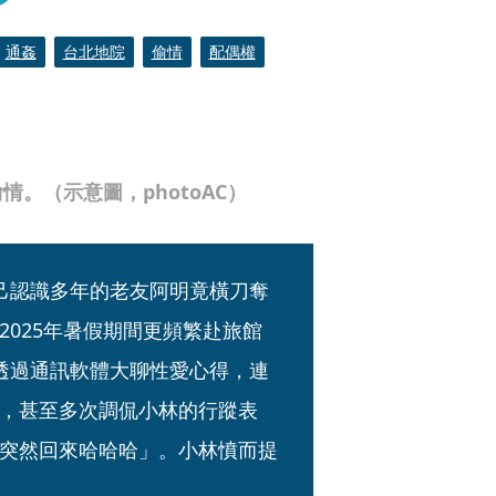
通姦
台北地院
偷情
配偶權
。（示意圖，photoAC）
己認識多年的老友阿明竟橫刀奪
025年暑假期間更頻繁赴旅館
透過通訊軟體大聊性愛心得，連
，甚至多次調侃小林的行蹤表
突然回來哈哈哈」。小林憤而提