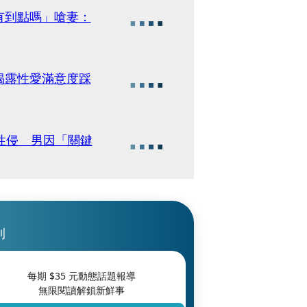
有到點嗎」嗆妻：
揭露性愛滿意度踩
性侵 男因「關鍵
刊
每期 $
35
元動態話題報導
無限閱讀解鎖新鮮事