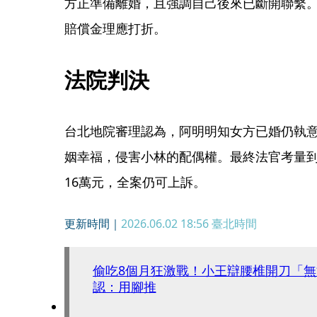
方正準備離婚，且強調自己後來已斷開聯繫
賠償金理應打折。
法院判決
台北地院審理認為，阿明明知女方已婚仍執
姻幸福，侵害小林的配偶權。最終法官考量
16萬元，全案仍可上訴。
更新時間｜
2026.06.02 18:56
臺北時間
偷吃8個月狂激戰！小王辯腰椎開刀「
認：用腳推