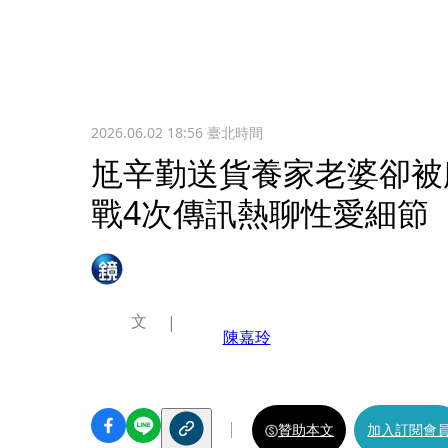
2026.06.02 18:56
臺北時間
尪辛勤送貨養家老婆卻被
戰4次傳訊熱聊性愛細節
文
陳嘉玲
贊助本文
加入訂閱會