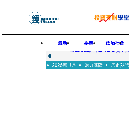
最新
娛樂
政治社會
快訊
明知辣椒粉含蘇丹紅還賣！無
2026瘋世足
快訊
魅力基隆
房市熱
「無可替代的夥伴離開了我」
快訊
又見醫療暴力！耕莘醫院病