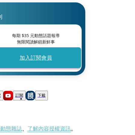
刊
每期 $
35
元動態話題報導
無限閱讀解鎖新鮮事
加入訂閱會員
蹤
訂閱
下載
刊動態雜誌
、
了解內容授權資訊
。