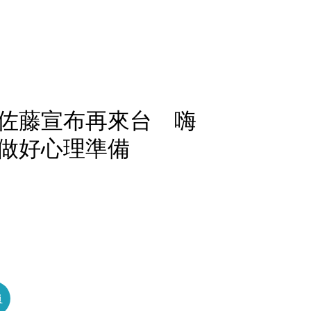
佐藤宣布再來台 嗨
做好心理準備
員