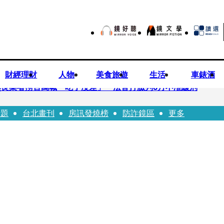
財經理財
人物
美食旅遊
生活
車錶酒
良業者撈百萬喊「吃了沒差」 法官打臉判6月不准緩刑
話題
台北畫刊
房訊發燒榜
防詐鏡區
更多
…張韶涵細數10年時光 悲慟告別：無法相信真的發生了
患失控毆人 院方揭他早是「黑名單」堅決提告