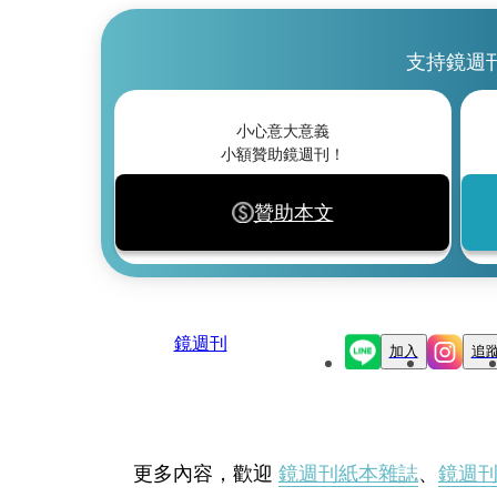
支持鏡週
小心意大意義
小額贊助鏡週刊！
贊助本文
鏡週刊
加入
追
更多內容，歡迎
鏡週刊紙本雜誌
、
鏡週