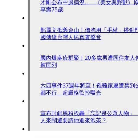
才剛公布中風病況… 《美女與野獸》
享壽75歲
鄭麗文抵舊金山！僑胞用「手杖」搭劍
國傳達台灣人民真實聲音
國內爆麻疹群聚！20多歲男遭同住友人傳
被匡列
六四事件37週年將至！罹難家屬遭禁到
都不行 超嚴格監控曝光
宣布封鎖黑粉挨轟「忘記是公眾人物」
人來鬧還要請他進來泡茶？