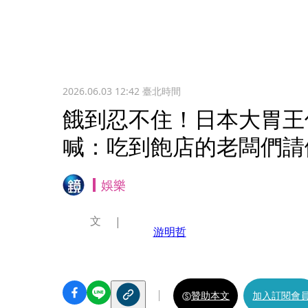
2026.06.03 12:42
臺北時間
餓到忍不住！日本大胃王
喊：吃到飽店的老闆們請
娛樂
文
游明哲
贊助本文
加入訂閱會