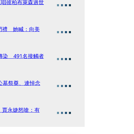
原唱彼柏布萊森過世
門禮 她喊：向美
染 491名接觸者
公墓祭奠、連悼念
 賈永婕怒嗆：有