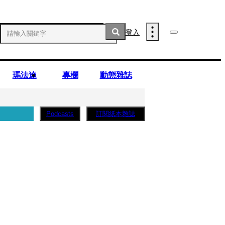
登入
瑪法達
專欄
動態雜誌
訂閱紙本雜誌
Podcasts