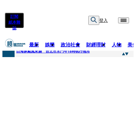
訂閱
登入
紙本雜
誌
最新
娛樂
政治社會
財經理財
人物
美
快訊
白海豚颱風來襲 台北市水門今18時執行拖吊
快訊
AKIRA台北唱到一半突收兒子告白「爸爸I LOVE YOU」 驚喜林志玲同步曝光父親節「披薩蛋糕」
快訊
獨家／TWICE Mina一進華山「天空秒變臉」！ONCE狂風暴雨死守 畫面曝光2.5萬人笑翻