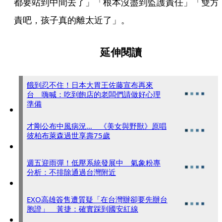
都要站到中間去了」「根本沒盡到監護責任」「雙方
責吧，孩子真的離太近了」。
延伸閱讀
餓到忍不住！日本大胃王佐藤宣布再來
台 嗨喊：吃到飽店的老闆們請做好心理
準備
才剛公布中風病況… 《美女與野獸》原唱
彼柏布萊森過世享壽75歲
週五迎雨彈！低壓系統發展中 氣象粉專
分析：不排除通過台灣附近
EXO高雄簽售遭質疑「在台灣辦卻要先辦台
胞證」 黃捷：確實踩到國安紅線