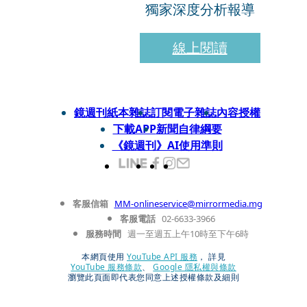
獨家深度分析報導
線上閱讀
鏡週刊紙本雜誌
訂閱電子雜誌
內容授權
下載APP
新聞自律綱要
《鏡週刊》AI使用準則
客服信箱
MM-onlineservice@mirrormedia.mg
客服電話
02-6633-3966
服務時間
週一至週五上午10時至下午6時
本網頁使用
YouTube API 服務
， 詳見
YouTube 服務條款
、
Google 隱私權與條款
瀏覽此頁面即代表您同意上述授權條款及細則