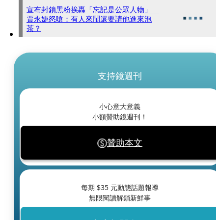
宣布封鎖黑粉挨轟「忘記是公眾人物」
賈永婕怒嗆：有人來鬧還要請他進來泡
茶？
支持鏡週刊
小心意大意義
小額贊助鏡週刊！
贊助本文
每期 $
35
元動態話題報導
無限閱讀解鎖新鮮事