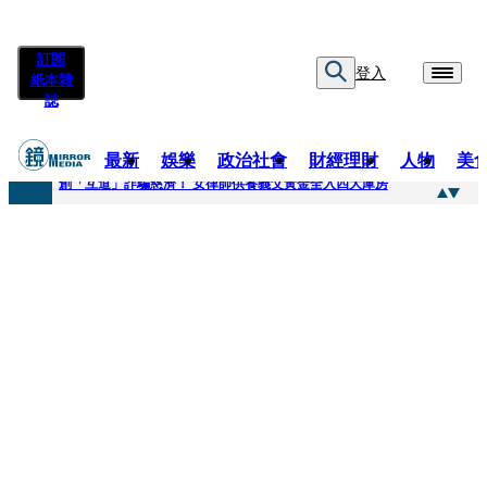
訂閱
登入
紙本雜
誌
最新
娛樂
政治社會
財經理財
人物
美
快訊
創「互道」詐騙慈濟！ 女律師供養義父黃金全入四大庫房
快訊
前時力黨魁表態「反對刪公視預算」 盼在野三思：改凍結處理受質疑項目
快訊
六強片齊聚桃影 小薰《祖先鬼》回桃影娘家 《長安的荔枝》桃影加映一票難求