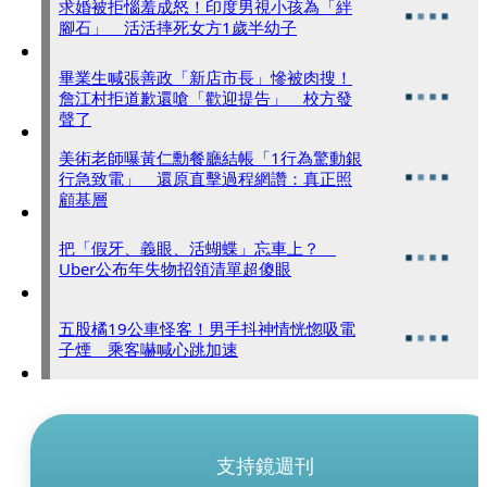
求婚被拒惱羞成怒！印度男視小孩為「絆
腳石」 活活摔死女方1歲半幼子
畢業生喊張善政「新店市長」慘被肉搜！
詹江村拒道歉還嗆「歡迎提告」 校方發
聲了
美術老師曝黃仁勳餐廳結帳「1行為驚動銀
行急致電」 還原直擊過程網讚：真正照
顧基層
把「假牙、義眼、活蝴蝶」忘車上？
Uber公布年失物招領清單超傻眼
五股橘19公車怪客！男手抖神情恍惚吸電
子煙 乘客嚇喊心跳加速
支持鏡週刊