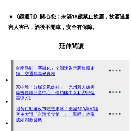
★《鏡週刊》關心您：未滿18歲禁止飲酒，飲酒過量
害人害己，酒後不開車，安全有保障。
延伸閱讀
台南熱到「字融化」？測速告示牌集體走
鐘 交通局曝光真相
家中堆「分屍充氣娃娃」 光州殺人嫌再
爆曾任職兒童中心！偷拍國中女私密部位
高達7次
陪黃仁勳逛夜市吃芒果冰！美國500萬AI播
客主大讚「台灣美食第一」 驚呼：他像
披頭四掀旋風