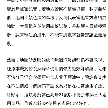
字高，不等於實際濫用最嚴重」。部分網友提醒，毒
屬於無被害犯罪，若地方警察不積極抓捕，數字自然
低；地圖上顏色深的區域，反而代表當地警方查緝力
強勁、大量購入並使用篩檢試劑，是基層人員積極溯
源、認真執法的成果，不能單憑數字就斷定該區最混
亂。
然而，地圖所反映的依托咪酯氾濫趨勢仍不容忽視。
種原本屬於醫院麻醉科使用的強力短效麻醉藥，近年
不法分子混合化學原料加入電子煙油中，讓許多青少
在不知情或同儕誘惑下誤以為只是在抽普通電子煙。
計顯示，這類毒菸彈已高居21歲以下青少年第三大濫
用毒品，且近7成初次使用者皆是出於好奇。