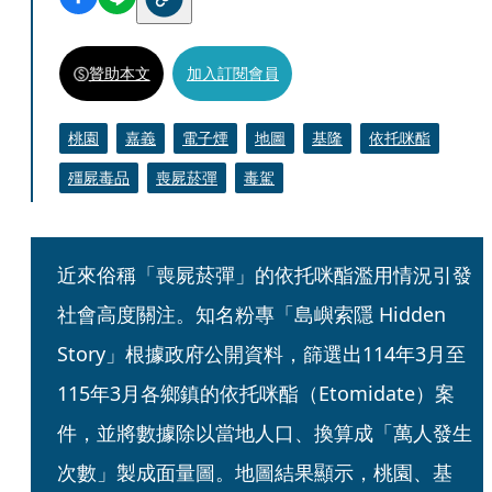
贊助本文
加入訂閱會員
桃園
嘉義
電子煙
地圖
基隆
依托咪酯
殭屍毒品
喪屍菸彈
毒駕
近來俗稱「喪屍菸彈」的依托咪酯濫用情況引發
社會高度關注。知名粉專「島嶼索隱 Hidden 
Story」根據政府公開資料，篩選出114年3月至
115年3月各鄉鎮的依托咪酯（Etomidate）案
件，並將數據除以當地人口、換算成「萬人發生
次數」製成面量圖。地圖結果顯示，桃園、基