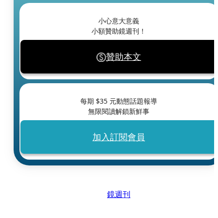
小心意大意義
小額贊助鏡週刊！
贊助本文
每期 $
35
元動態話題報導
無限閱讀解鎖新鮮事
加入訂閱會員
鏡週刊