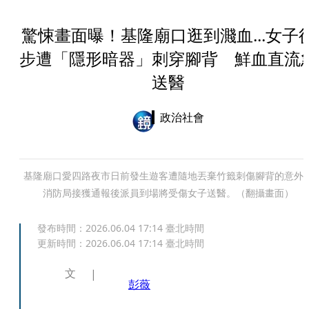
驚悚畫面曝！基隆廟口逛到濺血...女子
步遭「隱形暗器」刺穿腳背 鮮血直流
送醫
政治社會
基隆廟口愛四路夜市日前發生遊客遭隨地丟棄竹籤刺傷腳背的意外
消防局接獲通報後派員到場將受傷女子送醫。（翻攝畫面）
發布時間：
2026.06.04 17:14
臺北時間
更新時間：
2026.06.04 17:14
臺北時間
文
彭薇