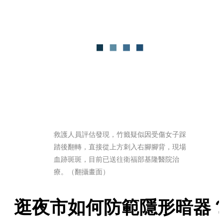
救護人員評估發現，竹籤疑似因受傷女子踩
踏後翻轉，直接從上方刺入右腳腳背，現場
血跡斑斑，目前已送往衛福部基隆醫院治
療。（翻攝畫面）
逛夜市如何防範隱形暗器