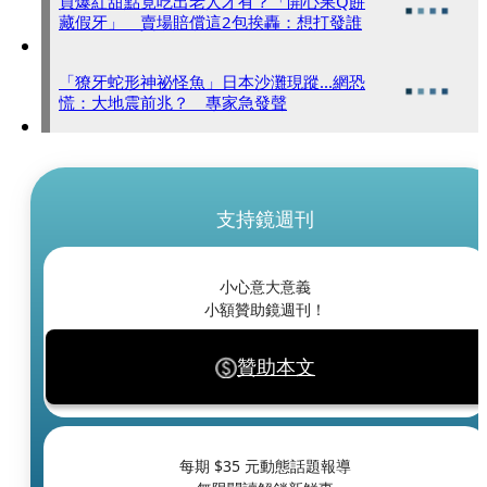
買爆紅甜點竟吃出老人才有？「開心果Q餅
藏假牙」 賣場賠償這2包挨轟：想打發誰
「獠牙蛇形神祕怪魚」日本沙灘現蹤...網恐
慌：大地震前兆？ 專家急發聲
支持鏡週刊
小心意大意義
小額贊助鏡週刊！
贊助本文
每期 $
35
元動態話題報導