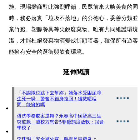
施。現場攤商對此強烈呼籲，民眾前來大啖美食的同
時，務必落實「垃圾不落地」的公德心，妥善分類並
棄竹籤、塑膠餐具等尖銳廢棄物。唯有共同維護環境
潔，才能杜絕廢棄物演變成街頭暗器，確保所有遊客
能擁有安全的逛街與飲食環境。
延伸閱讀
「不認識也跳下去幫妳」她落水受困泥濘
生死一瞬 警奮不顧身拉回！獲救哽咽
問：能擁抱嗎
蛋洗學務處案逆轉？永春高中砸蛋高三生
突道歉 遭校方怒告5罪後態度放軟：誤會
學校了
李珠珢「安全褲外露」應援尺度遭炎上