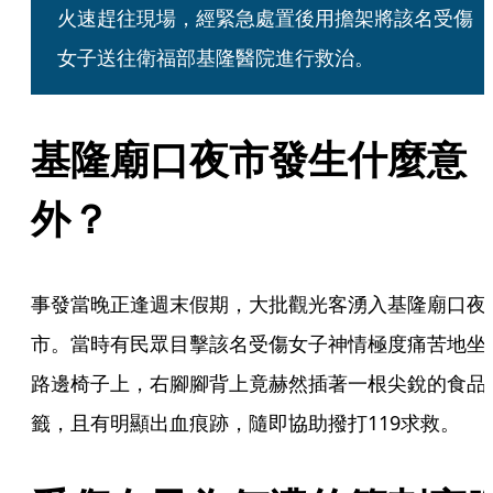
火速趕往現場，經緊急處置後用擔架將該名受傷
女子送往衛福部基隆醫院進行救治。
基隆廟口夜市發生什麼意
外？
事發當晚正逢週末假期，大批觀光客湧入基隆廟口夜
市。當時有民眾目擊該名受傷女子神情極度痛苦地坐
路邊椅子上，右腳腳背上竟赫然插著一根尖銳的食品
籤，且有明顯出血痕跡，隨即協助撥打119求救。