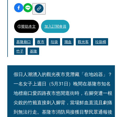
贊助本文
加入訂閱會員
基隆廟口
夜市
垃圾
濺血
觀光客
垃圾桶
竹子
基隆
假日人潮湧入的觀光夜市竟潛藏「在地凶器」？
一名女子上週日（5月31日）晚間在基隆市知名
地標廟口愛四路夜市悠閒逛街時，右腳突遭一根
尖銳的竹籤直接刺入腳背，當場鮮血直流且劇痛
到無法行走。基隆市消防局接獲目擊民眾通報後