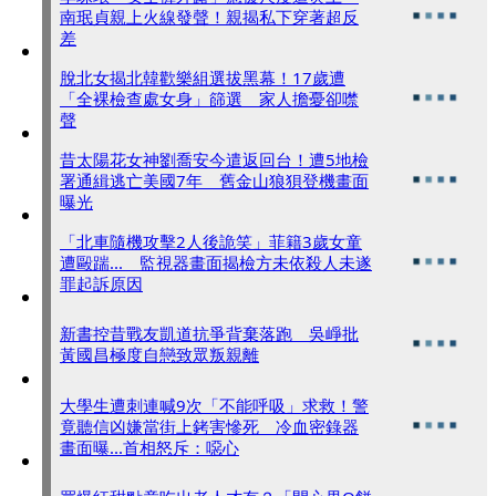
南珉貞親上火線發聲！親揭私下穿著超反
差
脫北女揭北韓歡樂組選拔黑幕！17歲遭
「全裸檢查處女身」篩選 家人擔憂卻噤
聲
昔太陽花女神劉喬安今遣返回台！遭5地檢
署通緝逃亡美國7年 舊金山狼狽登機畫面
曝光
「北車隨機攻擊2人後詭笑」菲籍3歲女童
遭毆踹... 監視器畫面揭檢方未依殺人未遂
罪起訴原因
新書控昔戰友凱道抗爭背棄落跑 吳崢批
黃國昌極度自戀致眾叛親離
大學生遭刺連喊9次「不能呼吸」求救！警
竟聽信凶嫌當街上銬害慘死 冷血密錄器
畫面曝...首相怒斥：噁心