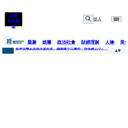
訂閱
登入
紙本雜
誌
最新
娛樂
政治社會
財經理財
人物
美
快訊
姜厚任曝女友前夫是好友 護愛嗆小三爆料「你在講三小」
快訊
劉畊宏將登《披荊斬棘》call周杰倫求救 周董「3字建議」他無奈：這不是健美比賽！
快訊
【台中戰局特輯】何欣純支持度暴增 藍營民調老劇本急救援