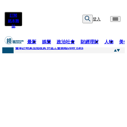
訂閱
登入
紙本雜
誌
最新
娛樂
政治社會
財經理財
人物
美
快訊
疊單計時算法現歧異 外送工會開戰Uber Eats
快訊
靚時尚／大丈夫當如是 Multifaceted Manhood
快訊
前時力黨魁表態「反對刪公視預算」 盼在野三思：改凍結處理受質疑項目