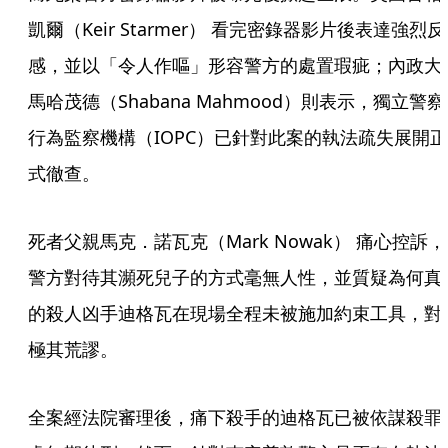
凱爾（Keir Starmer） 看完密錄器影片後表達強烈反
感，並以「令人作嘔」形容警方的處置瑕疵；內政大
馬哈茂德（Shabana Mahmood）則表示，獨立警察
行為監察機構（IOPC）已針對此案的執法疏失展開正
式徹查。
死者父親馬克．諾瓦克（Mark Nowak） 痛心控訴，
警方對待其瀕死兒子的方式毫無人性，並質疑為何真
的殺人凶手迪格瓦在現場全程未被施加約束工具，對
極其荒謬。
全案經法院審理後，痛下殺手的迪格瓦已被依謀殺罪