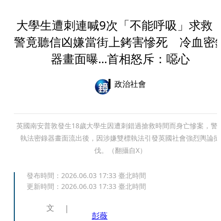
大學生遭刺連喊9次「不能呼吸」求救
警竟聽信凶嫌當街上銬害慘死 冷血密
器畫面曝...首相怒斥：噁心
政治社會
英國南安普敦發生18歲大學生因遭刺錯過搶救時間而身亡慘案，警
執法密錄器畫面流出後，因涉嫌雙標執法引發英國社會強烈輿論撻
伐。（翻攝自X）
發布時間：
2026.06.03 17:33
臺北時間
更新時間：
2026.06.03 17:33
臺北時間
文
彭薇