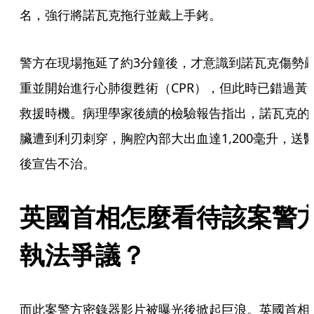
名，強行將諾瓦克拖行並戴上手銬。
警方在現場拖延了約3分鐘後，才意識到諾瓦克傷勢
重並開始進行心肺復甦術（CPR），但此時已錯過黃
救援時機。病理學家後續的檢驗報告指出，諾瓦克的
臟遭到利刃刺穿，胸腔內部大出血達1,200毫升，送
後宣告不治。
英國首相怎麼看待該案警
執法爭議？
而此案警方密錄器影片被曝光後掀起巨浪。英國首相