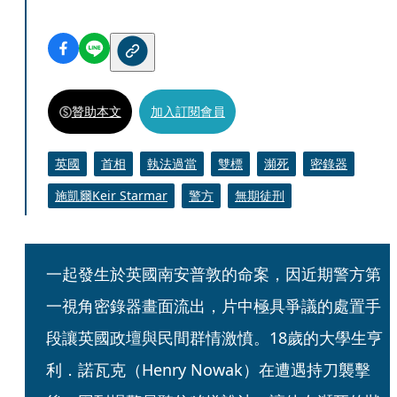
贊助本文
加入訂閱會員
英國
首相
執法過當
雙標
瀕死
密錄器
施凱爾Keir Starmar
警方
無期徒刑
一起發生於英國南安普敦的命案，因近期警方第
一視角密錄器畫面流出，片中極具爭議的處置手
段讓英國政壇與民間群情激憤。18歲的大學生亨
利．諾瓦克（Henry Nowak）在遭遇持刀襲擊