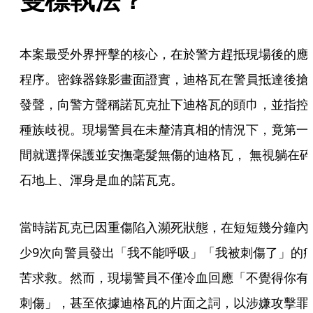
本案最受外界抨擊的核心，在於警方趕抵現場後的應
程序。密錄器錄影畫面證實，迪格瓦在警員抵達後搶
發聲，向警方聲稱諾瓦克扯下迪格瓦的頭巾，並指控
種族歧視。現場警員在未釐清真相的情況下，竟第一
間就選擇保護並安撫毫髮無傷的迪格瓦， 無視躺在碎
石地上、渾身是血的諾瓦克。
當時諾瓦克已因重傷陷入瀕死狀態，在短短幾分鐘內
少9次向警員發出「我不能呼吸」「我被刺傷了」的
苦求救。然而，現場警員不僅冷血回應「不覺得你有
刺傷」，甚至依據迪格瓦的片面之詞，以涉嫌攻擊罪