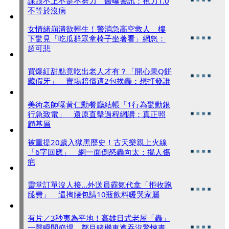
課跟不上不是不努力 醫曝警訊：視力1.0
不等於沒病
女情緒崩潰欲輕生！警消急高空救人 樓
下驚見「吃瓜群眾拿椅子坐著看」網怒：
超可悲
買爆紅甜點竟吃出老人才有？「開心果Q餅
藏假牙」 賣場賠償這2包挨轟：想打發誰
美術老師曝黃仁勳餐廳結帳「1行為驚動銀
行急致電」 還原直擊過程網讚：真正照
顧基層
被重提20歲入獄黑歷史！古天樂親上火線
「6字回應」 網一面倒怒轟向太：揭人傷
疤
靈堂訂單沒人接...外送員霸氣代拿「拒收跑
腿費」 還掏腰包請10瓶飲料暖哭家屬
有片／3秒夷為平地！高雄日式老屋「轟」
一聲瞬間崩塌 鄰目睹機車遭吞沒驚悚畫