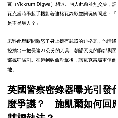
瓦（Vickrum Digwa）相遇。兩人此前並無交集，諾
瓦克當時舉起手機對著迪格瓦錄影並開玩笑問道：「
是不是壞人？」
未料此舉瞬間激怒了身上攜有武器的迪格瓦，他情緒
控抽出一把長達21公分的刀具，朝諾瓦克的胸部與面
部瘋狂猛刺。在遭到致命攻擊後，諾瓦克當場重傷倒
地。
英國警察密錄器曝光引發
麼爭議？　施凱爾如何回
雙標執法？