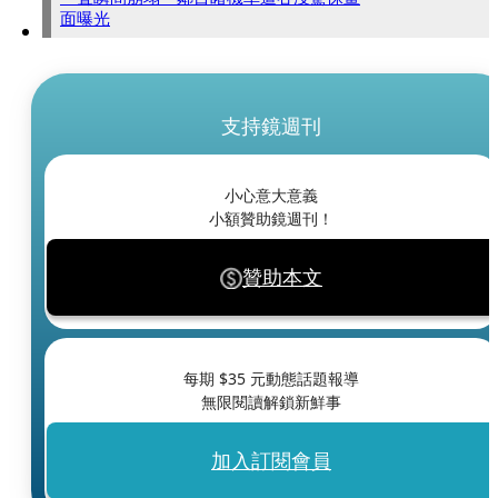
面曝光
支持鏡週刊
小心意大意義
小額贊助鏡週刊！
贊助本文
每期 $
35
元動態話題報導
無限閱讀解鎖新鮮事
加入訂閱會員