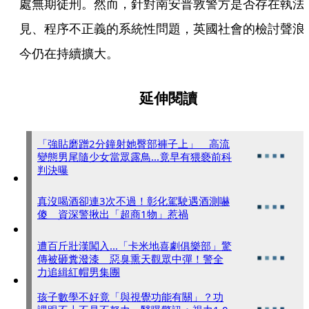
處無期徒刑。然而，針對南安普敦警方是否存在執法
見、程序不正義的系統性問題，英國社會的檢討聲浪
今仍在持續擴大。
延伸閱讀
「強貼磨蹭2分鐘射她臀部褲子上」 高流
變態男尾隨少女當眾露鳥...竟早有猥褻前科
判決曝
真沒喝酒卻連3次不過！彰化駕駛遇酒測嚇
傻 資深警揪出「超商1物」惹禍
遭百斤壯漢闖入...「卡米地喜劇俱樂部」驚
傳被砸糞潑漆 惡臭熏天觀眾中彈！警全
力追緝紅帽男集團
孩子數學不好竟「與視覺功能有關」？功