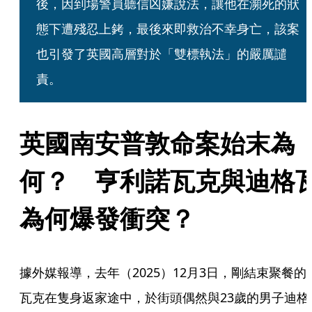
後，因到場警員聽信凶嫌說法，讓他在瀕死的狀
態下遭殘忍上銬，最後來即救治不幸身亡，該案
也引發了英國高層對於「雙標執法」的嚴厲譴
責。
英國南安普敦命案始末為
何？　亨利諾瓦克與迪格
為何爆發衝突？
據外媒報導，去年（2025）12月3日，剛結束聚餐的
瓦克在隻身返家途中，於街頭偶然與23歲的男子迪格