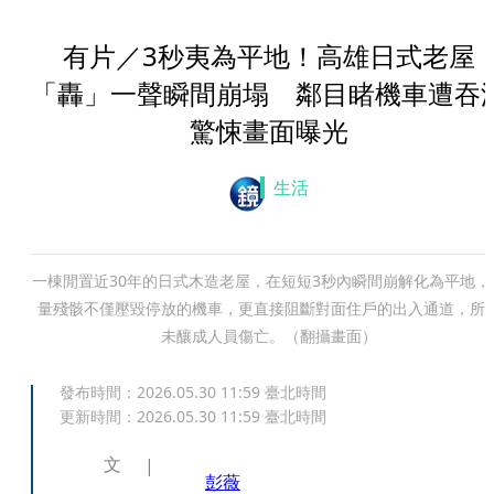
有片／3秒夷為平地！高雄日式老屋
「轟」一聲瞬間崩塌 鄰目睹機車遭吞
驚悚畫面曝光
生活
一棟閒置近30年的日式木造老屋，在短短3秒內瞬間崩解化為平地，
量殘骸不僅壓毀停放的機車，更直接阻斷對面住戶的出入通道，所
未釀成人員傷亡。（翻攝畫面）
發布時間：
2026.05.30 11:59
臺北時間
更新時間：
2026.05.30 11:59
臺北時間
文
彭薇