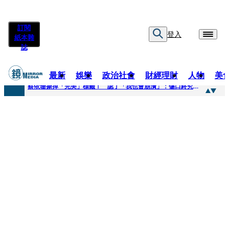
訂閱
登入
紙本雜
誌
最新
娛樂
政治社會
財經理財
人物
美
快訊
蔡依珊撕掉「完美」標籤！ 認了「我也會崩潰」：傷口終究會癒合
快訊
超模米蘭達離婚奧蘭多布魯13年！ 罕談前夫「像哥哥一樣」曝相處模式
快訊
酒駕加毒駕危險上路 北市大安警一週連破2起「雙駕」