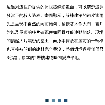
透過周遭住戶提供的監視器錄影畫面，可以清楚還原
發當下的駭人過程。畫面顯示，該棟建築的鐵皮遮雨
先是呈現不自然的向前傾斜，緊接著木作大門、窗戶
體以及屋頂的整片磚瓦便如同骨牌般連動崩落。現場
間揚起大片濃密的塵土，而原本停放在屋前的一輛機
也直接被傾倒的建材完全吞沒，整個坍塌過程僅僅只
3秒鐘，原本的2層樓建物瞬間變成平地。