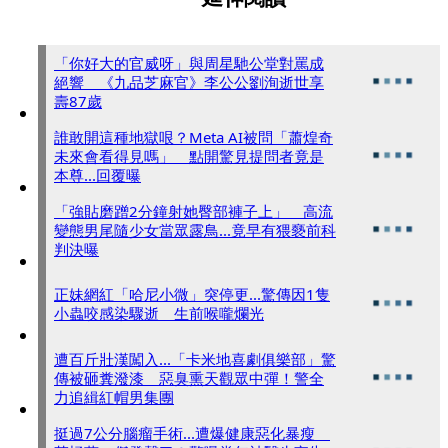
「你好大的官威呀」與周星馳公堂對罵成
絕響 《九品芝麻官》李公公劉洵逝世享
壽87歲
誰敢開這種地獄哏？Meta AI被問「蕭煌奇
未來會看得見嗎」 點開驚見提問者竟是
本尊...回覆曝
「強貼磨蹭2分鐘射她臀部褲子上」 高流
變態男尾隨少女當眾露鳥...竟早有猥褻前科
判決曝
正妹網紅「哈尼小微」突停更...驚傳因1隻
小蟲咬感染驟逝 生前喉嚨爛光
遭百斤壯漢闖入...「卡米地喜劇俱樂部」驚
傳被砸糞潑漆 惡臭熏天觀眾中彈！警全
力追緝紅帽男集團
挺過7公分腦瘤手術...遭爆健康惡化暴瘦