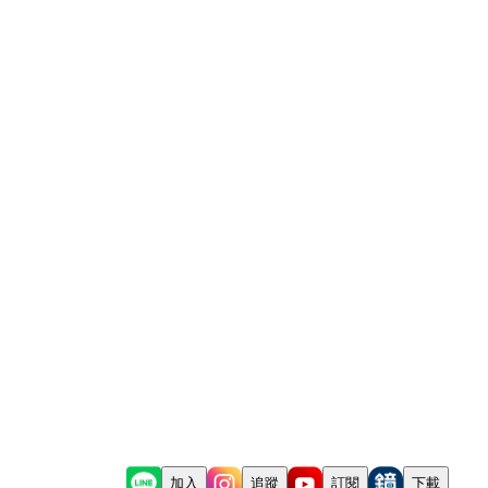
加入
追蹤
訂閱
下載