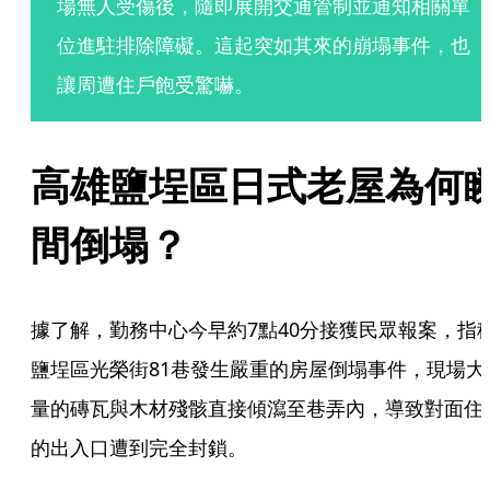
場無人受傷後，隨即展開交通管制並通知相關單
位進駐排除障礙。這起突如其來的崩塌事件，也
讓周遭住戶飽受驚嚇。
高雄鹽埕區日式老屋為何
間倒塌？
據了解，勤務中心今早約7點40分接獲民眾報案，指
鹽埕區光榮街81巷發生嚴重的房屋倒塌事件，現場大
量的磚瓦與木材殘骸直接傾瀉至巷弄內，導致對面住
的出入口遭到完全封鎖。