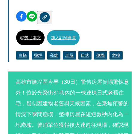
贊助本文
加入訂閱會員
白蟻
鹽埕
高雄
老屋
日式
倒塌
危樓
高雄市鹽埕區今早（30日）驚傳房屋倒塌驚悚意
外！位於光榮街81巷內的一棟連棟日式老舊住
宅，疑似因建物老舊與天候因素，在毫無預警的
情況下瞬間崩塌，整棟房屋在短短數秒內化為一
地廢墟。警消單位獲報後火速趕往現場，確認現