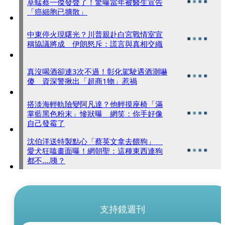
草蜢蔡一傑發聲了！驚曝當年被醫生宣告
「癌細胞已擴散」
中東停火現曙光？川普親赴白宮戰情室宣
稱協議將成 伊朗怒斥：謊言與真相交織
真沒喝酒卻連3次不過！彰化駕駛遇酒測嚇
傻 資深警揪出「超商1物」惹禍
搭淡海輕軌險變阿凡達？他輕摸座椅「滿
掌藍黑色粉末」慘狀曝 網笑：你手好像
自己發霉了
沈伯洋送特製點心「蔡英文拿去餵狗」
愛犬狂嗑畫面曝！網朝聖：這種東西連狗
都不....咦？
支持鏡週刊