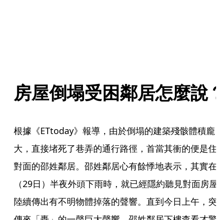
房屋倒塌受困鄰居怎麼說
根據《ETtoday》報導，由於倒塌的建築殘骸體積龐
大，直接堵死了巷弄的通行路徑，首當其衝的便是住
對面的邵姓鄰居。邵姓鄰居心有餘悸地表示，其實在
（29日）半夜外頭下雨時，就已經隱約聽見對面房屋
陸續傳出有不明物體掉落的聲響。直到今日上午，突
傳來「轟」的一聲巨大聲響，邵姓鄰居下樓查看才驚