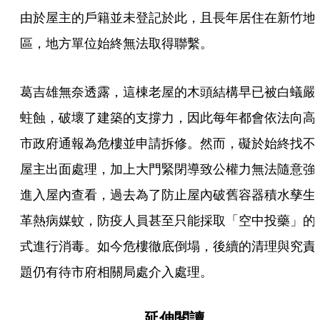
由於屋主的戶籍並未登記於此，且長年居住在新竹地
區，地方單位始終無法取得聯繫。
葛吉雄無奈透露，這棟老屋的木頭結構早已被白蟻嚴
蛀蝕，破壞了建築的支撐力，因此每年都會依法向高
市政府通報為危樓並申請拆修。然而，礙於始終找不
屋主出面處理，加上大門緊閉導致公權力無法隨意強
進入屋內查看，過去為了防止屋內破舊容器積水孳生
革熱病媒蚊，防疫人員甚至只能採取「空中投藥」的
式進行消毒。如今危樓徹底倒塌，後續的清理與究責
題仍有待市府相關局處介入處理。
延伸閱讀