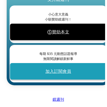
小心意大意義
小額贊助鏡週刊！
贊助本文
每期 $
35
元動態話題報導
無限閱讀解鎖新鮮事
加入訂閱會員
鏡週刊