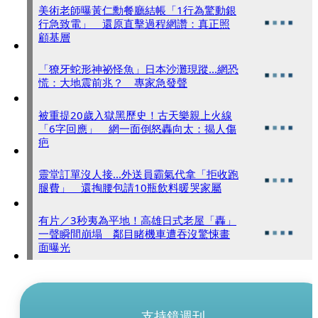
美術老師曝黃仁勳餐廳結帳「1行為驚動銀
行急致電」 還原直擊過程網讚：真正照
顧基層
「獠牙蛇形神祕怪魚」日本沙灘現蹤...網恐
慌：大地震前兆？ 專家急發聲
被重提20歲入獄黑歷史！古天樂親上火線
「6字回應」 網一面倒怒轟向太：揭人傷
疤
靈堂訂單沒人接...外送員霸氣代拿「拒收跑
腿費」 還掏腰包請10瓶飲料暖哭家屬
有片／3秒夷為平地！高雄日式老屋「轟」
一聲瞬間崩塌 鄰目睹機車遭吞沒驚悚畫
面曝光
支持鏡週刊