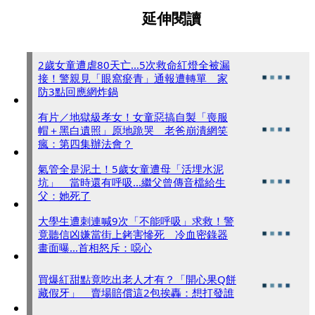
延伸閱讀
2歲女童遭虐80天亡...5次救命紅燈全被漏
接！警親見「眼窩瘀青」通報遭轉單 家
防3點回應網炸鍋
有片／地獄級孝女！女童惡搞自製「喪服
帽＋黑白遺照」原地跪哭 老爸崩潰網笑
瘋：第四集辦法會？
氣管全是泥土！5歲女童遭母「活埋水泥
坑」 當時還有呼吸...繼父曾傳音檔給生
父：她死了
大學生遭刺連喊9次「不能呼吸」求救！警
竟聽信凶嫌當街上銬害慘死 冷血密錄器
畫面曝...首相怒斥：噁心
買爆紅甜點竟吃出老人才有？「開心果Q餅
藏假牙」 賣場賠償這2包挨轟：想打發誰