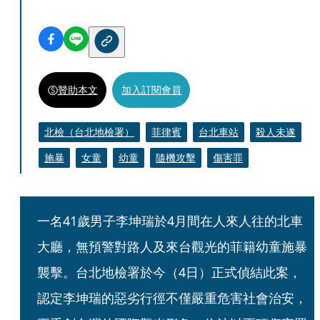
贊助本文
加入訂閱會員
北檢（台北地檢署）
菲律賓
台北車站
殺人未遂
施暴
女童
幼童
隨機攻擊
傷害罪
一名41歲男子李坤瑞於4月間在人來人往的北車
大廳，無預警對路人及來台觀光的菲籍幼童施暴
襲擊。台北地檢署於今（4日）正式偵結此案，
認定李坤瑞的惡劣行徑不僅嚴重危害社會治安，