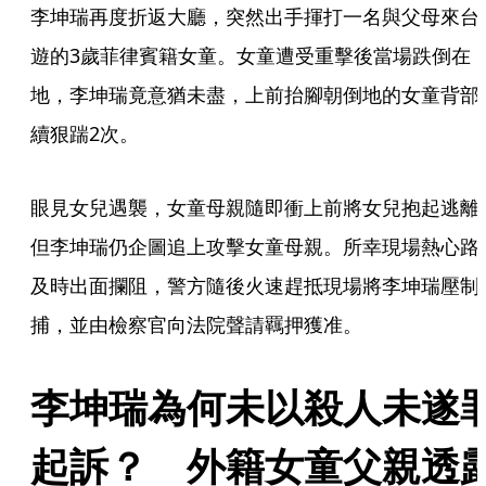
李坤瑞再度折返大廳，突然出手揮打一名與父母來台
遊的3歲菲律賓籍女童。女童遭受重擊後當場跌倒在
地，李坤瑞竟意猶未盡，上前抬腳朝倒地的女童背部
續狠踹2次。
眼見女兒遇襲，女童母親隨即衝上前將女兒抱起逃離
但李坤瑞仍企圖追上攻擊女童母親。所幸現場熱心路
及時出面攔阻，警方隨後火速趕抵現場將李坤瑞壓制
捕，並由檢察官向法院聲請羈押獲准。
李坤瑞為何未以殺人未遂
起訴？　外籍女童父親透