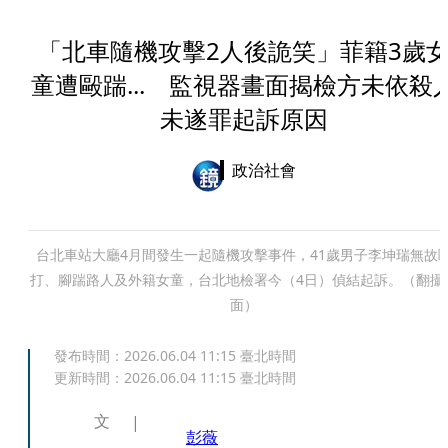
「北車隨機攻擊2人後詭笑」菲籍3歲
童遭毆踹... 監視器畫面揭檢方未依殺
未遂罪起訴原因
政治社會
台北車站大廳4月間發生一起隨機攻擊事件，41歲男子李坤瑞無故
打、腳踹路人及外籍女童，台北地檢署今（4日）偵結起訴。（翻攝
面）
發布時間：
2026.06.04 11:15
臺北時間
更新時間：
2026.06.04 11:15
臺北時間
文
彭薇