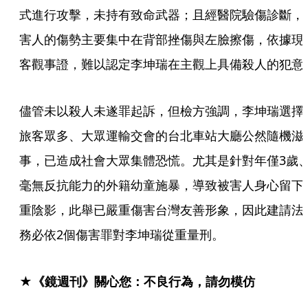
式進行攻擊，未持有致命武器；且經醫院驗傷診斷，
害人的傷勢主要集中在背部挫傷與左臉擦傷，依據現
客觀事證，難以認定李坤瑞在主觀上具備殺人的犯意
儘管未以殺人未遂罪起訴，但檢方強調，李坤瑞選擇
旅客眾多、大眾運輸交會的台北車站大廳公然隨機滋
事，已造成社會大眾集體恐慌。尤其是針對年僅3歲
毫無反抗能力的外籍幼童施暴，導致被害人身心留下
重陰影，此舉已嚴重傷害台灣友善形象，因此建請法
務必依2個傷害罪對李坤瑞從重量刑。
★《鏡週刊》關心您：不良行為，請勿模仿