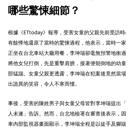
哪些驚悚細節？
根據《ETtoday》報導，受害女童的父親先前受訪時
有餘悸地還原了當時的驚悚過程，他表示，當時一家
正坐在台北車站大廳用餐，李坤瑞卻毫無預警地衝過
將他女兒打倒，先是重擊肩膀，接著便朝倒地的幼童
部猛踹。女童父親更透露，李坤瑞在犯案後竟然當場
出詭異的笑容，令人不寒而慄。
事後，受害的陳姓男子與女童父母皆對李坤瑞提出「
人未遂」告訴。然而，台北地檢署在審查後表示，因
車內部監視器畫面顯示，李坤瑞全程是以徒手及腳踹