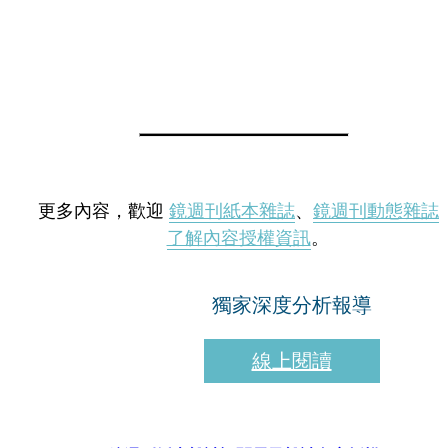
更多內容，歡迎
鏡週刊紙本雜誌
、
鏡週刊動態雜誌
了解內容授權資訊
。
獨家深度分析報導
線上閱讀