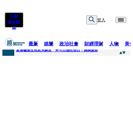
訂閱
登入
紙本雜
誌
最新
娛樂
政治社會
財經理財
人物
美
快訊
凌晨曬懷念照惹哭網友 米可白感性告白：媽媽愛妳
快訊
酸民質疑民進黨「是不是有她裸照？」 黃智賢3點回嗆獲網友讚爆
快訊
姜厚任「老牛找到嫩草」再談小24歲女友 揭七世情緣駁拐坑、暈船破財