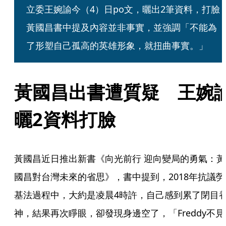
立委王婉諭今（4）日po文，曬出2筆資料，打臉
黃國昌書中提及內容並非事實，並強調「不能為
了形塑自己孤高的英雄形象，就扭曲事實。」
黃國昌出書遭質疑　王婉
曬2資料打臉
黃國昌近日推出新書《向光前行 迎向變局的勇氣：黃
國昌對台灣未來的省思》，書中提到，2018年抗議勞
基法過程中，大約是凌晨4時許，自己感到累了閉目
神，結果再次睜眼，卻發現身邊空了，「Freddy不見