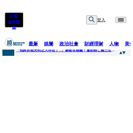
訂閱
登入
紙本雜
誌
最新
娛樂
政治社會
財經理財
人物
美
快訊
「他終於能光明正大存在了...」撕匿名標籤！遭割頸亡國三生「楊承勳」真名解禁 乾妹法庭抗辯引眾怒
快訊
12歲女兒天天幫化妝 孫儷有個專屬化妝師還讚媽媽底子好
快訊
相機忘在澎湖民宿被誤當垃圾丟！百萬YTR衝掩埋場直播「開挖50噸垃圾山」 怕私人片外流...