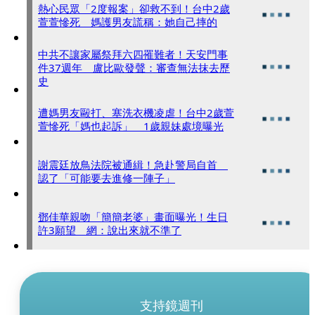
熱心民眾「2度報案」卻救不到！台中2歲
萱萱慘死 媽護男友謊稱：她自己摔的
中共不讓家屬祭拜六四罹難者！天安門事
件37週年 盧比歐發聲：審查無法抹去歷
史
遭媽男友毆打、塞洗衣機凌虐！台中2歲萱
萱慘死「媽也起訴」 1歲親妹處境曝光
謝震廷放鳥法院被通緝！急赴警局自首
認了「可能要去進修一陣子」
鄧佳華親吻「簡簡老婆」畫面曝光！生日
許3願望 網：說出來就不準了
支持鏡週刊