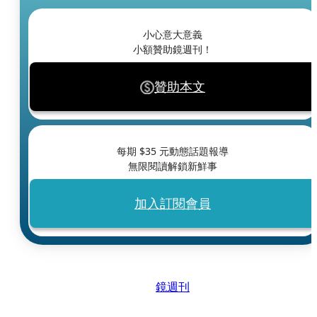
小心意大意義
小額贊助鏡週刊！
贊助本文
每期 $
35
元動態話題報導
無限閱讀解鎖新鮮事
加入訂閱會員
鏡週刊