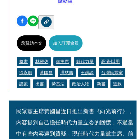
攝影組
贊助本文
加入訂閱會員
臉書
林昶佐
黨主席
時代力量
高潞‧以用
徐永明
黃國昌
洪慈庸
王婉諭
台灣民眾黨
說謊
出書
勞基法
政治人物
新書
道歉
民眾黨主席黃國昌近日推出新書《向光前行》，
內容提到自己擔任時代力量立委的回憶，不過當
中有些內容遭到質疑。現任時代力量黨主席、前