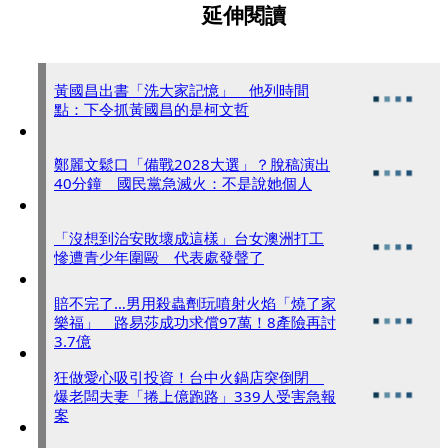
延伸閱讀
黃國昌出書「洗大家記憶」 他列時間
點：下令抓黃國昌的是柯文哲
鄭麗文鬆口「備戰2028大選」？脫稿演出
40分鐘 國民黨急滅火：不是說她個人
「沒想到治安敗壞成這樣」台女澳洲打工
慘遭青少年圍毆 代表處發聲了
賠不完了…男用殺蟲劑玩噴射火焰「燒了家
樂福」 路易莎成功求償97萬！8產險再討
3.7億
狂做愛心吸引投資！台中火鍋店突倒閉
爆老闆夫妻「捲上億跑路」339人受害急報
案