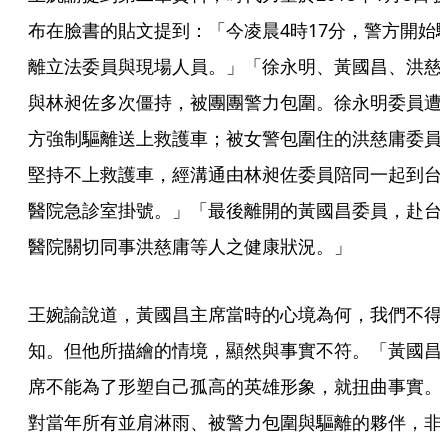
布在臉書的貼文提到：「今凌晨4時17分，警方開始
離立法委員與現場人員。」「徐永明、黃國昌、洪慈
與林昶佐多次僵持，被團團警力包圍。徐永明委員遭
方強制驅離送上救護車；被女警包圍住的洪慈庸委員
堅持不上救護車，經溝通由林昶佐委員陪同一起到台
醫院急診室掛號。」「最後離開的黃國昌委員，赴台
醫院關切同事洪慈庸等人之健康狀況。」
王婉諭說道，黃國昌主席當時的心境為何，我們不得
知。但他所描繪的情境，顯然與事實不符。「黃國昌
席不能為了形塑自己孤高的英雄形象，就扭曲事實。
對當年所有並肩淋雨、被警力包圍與驅離的夥伴，非