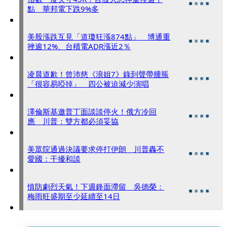
點 華邦電下跌9%多
美股漲跌互見「道瓊狂漲874點」 博通重
挫逾12%、台積電ADR漲近2％
凌晨道歉！曾沛慈《浪姐7》錄到聲帶腫脹
「很容易啞掉」 四公被迫減少演唱
澤倫斯基邀普丁面談談停火！俄方冷回
應 川普：雙方都必須妥協
美眾院通過決議要求停打伊朗 川普轟不
愛國：干擾和談
慎防劇烈天氣！下週鋒面滯留 吳德榮：
梅雨旺盛期至少延續至14日