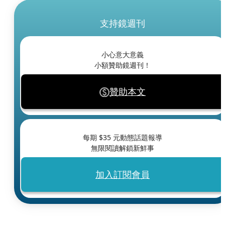
支持鏡週刊
小心意大意義
小額贊助鏡週刊！
贊助本文
每期 $
35
元動態話題報導
無限閱讀解鎖新鮮事
加入訂閱會員