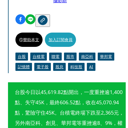
攝影組
贊助本文
加入訂閱會員
台股
台積電
聯電
股市
南亞科
華邦電
記憶體
電子股
股息
科技股
AI
台股今日以45,619.82點開出，一度重挫逾1,400
點、失守45K，最終606.52點，收在45,070.94
點，驚險守住45K。台積電終場下跌至2,365元，
另外南亞科、創見、華邦電等重挫逾8、9%，權