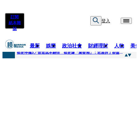
訂閱
登入
紙本雜
誌
最新
娛樂
政治社會
財經理財
人物
美
快訊
都更停擺3／營造成本翻倍 都更爆「棄嬰潮」：老屋拆了卻蓋不下去
快訊
SWAROVSKI把愛繫成一個蝴蝶結 七夕推出大中華區特別款
快訊
車內強吻女藝人「知名經紀人身分曝光」 硬辯「又沒伸舌頭」！法官判決書罕見批噁心