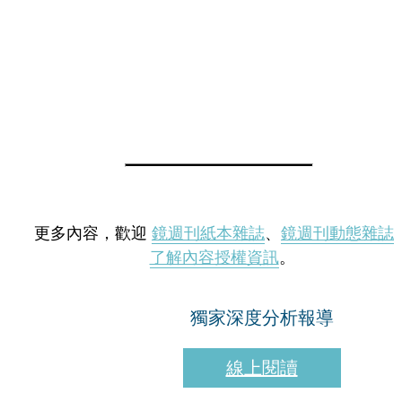
更多內容，歡迎
鏡週刊紙本雜誌
、
鏡週刊動態雜誌
了解內容授權資訊
。
獨家深度分析報導
線上閱讀