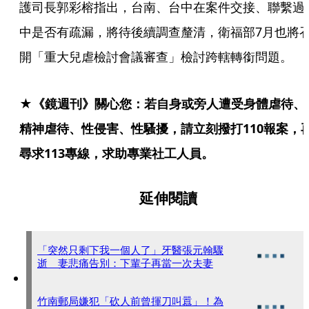
護司長郭彩榕指出，台南、台中在案件交接、聯繫過
中是否有疏漏，將待後續調查釐清，衛福部7月也將
開「重大兒虐檢討會議審查」檢討跨轄轉銜問題。
★《鏡週刊》關心您：若自身或旁人遭受身體虐待、
精神虐待、性侵害、性騷擾，請立刻撥打110報案，
尋求113專線，求助專業社工人員。
延伸閱讀
「突然只剩下我一個人了」牙醫張元翰驟
逝 妻悲痛告別：下輩子再當一次夫妻
竹南郵局嫌犯「砍人前曾揮刀叫囂」！為