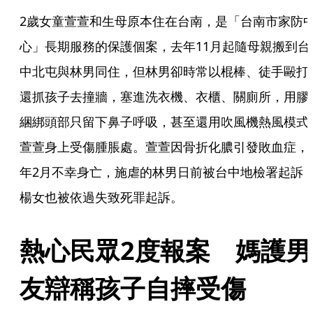
2歲女童萱萱和生母原本住在台南，是「台南市家防
心」長期服務的保護個案，去年11月起隨母親搬到台
中北屯與林男同住，但林男卻時常以棍棒、徒手毆打
還抓孩子去撞牆，塞進洗衣機、衣櫃、關廁所，用膠
綑綁頭部只留下鼻子呼吸，甚至還用吹風機熱風模式
萱萱身上受傷腫脹處。萱萱因骨折化膿引發敗血症，
年2月不幸身亡，施虐的林男日前被台中地檢署起訴
楊女也被依過失致死罪起訴。
熱心民眾2度報案　媽護男
友辯稱孩子自摔受傷