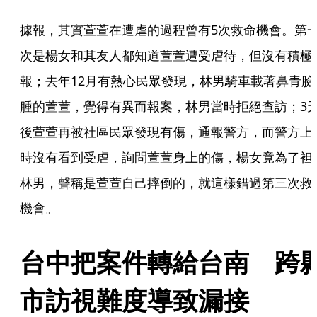
據報，其實萱萱在遭虐的過程曾有5次救命機會。第
次是楊女和其友人都知道萱萱遭受虐待，但沒有積極
報；去年12月有熱心民眾發現，林男騎車載著鼻青臉
腫的萱萱，覺得有異而報案，林男當時拒絕查訪；3
後萱萱再被社區民眾發現有傷，通報警方，而警方上
時沒有看到受虐，詢問萱萱身上的傷，楊女竟為了袒
林男，聲稱是萱萱自己摔倒的，就這樣錯過第三次救
機會。
台中把案件轉給台南　跨
市訪視難度導致漏接