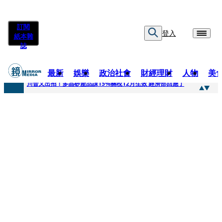
訂閱
登入
紙本雜
誌
最新
娛樂
政治社會
財經理財
人物
美
快訊
川普又出招！多晶矽產品課15%關稅12月生效 經濟部回應了
快訊
超速肇事停工一年首度受訪 廣末涼子被次子點醒！哽咽吐露：不再偽裝完美
快訊
真相一把抓／蕭敬騰 A-Lin同框有一腿 彭佳慧聞腋女青年