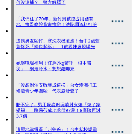
何沒逮捕？ 警方解釋了
「我們住了70年」新竹男被控占用國有
地 拉監察院背書抗辯！法院調資料打臉
遭媽男友毆打、塞洗衣機凌虐！台中2歲萱
萱慘死「媽也起訴」 1歲親妹處境曝光
她曬職場福利！狂胖7kg驚呼「根本職
災」 網潑冷水：想想錢哪來
「沒想到治安敗壞成這樣」台女澳洲打工
慘遭青少年圍毆 代表處發聲了
賠不完了…男用殺蟲劑玩噴射火焰「燒了家
樂福」 路易莎成功求償97萬！8產險再討
3.7億
遭壓地掌摑逼「叫爸爸」！台中私校爆霸