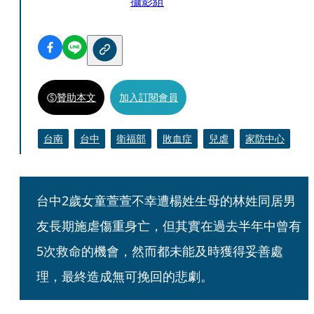
攝影組
贊助本文
加入訂閱會員
台南
台中
衛福部
敗血症
兒虐
家防中心
台中2歲女童萱萱不幸遭楊姓生母的林姓同居男
友長期施虐傷重身亡，但其實在過去半年中曾有
5次救命的機會，然而都未能及時獲得妥善處
理，最終造成無可挽回的悲劇。