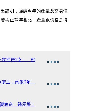
做出說明，強調今年的產量及交易價
，若與正常年相比，產量跟價格是持
一次性侵2女」 她
陪睡債主」肉償2年
病變奪命 醫示警：