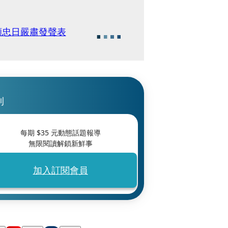
顯忠日嚴肅發聲表
刊
每期 $
35
元動態話題報導
無限閱讀解鎖新鮮事
加入訂閱會員