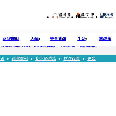
財經理財
人物
美食旅遊
生活
車錶酒
買疫苗挨詐10億 賴瑞隆轟翻車：應為當年錯誤道歉
話題
台北畫刊
房訊發燒榜
防詐鏡區
更多
苗被騙10億沒報案遭炎上 基金會緊急說明
「白衣燦笑照」背後故事洋蔥超大顆... 70歲媽媽打破禁忌送愛