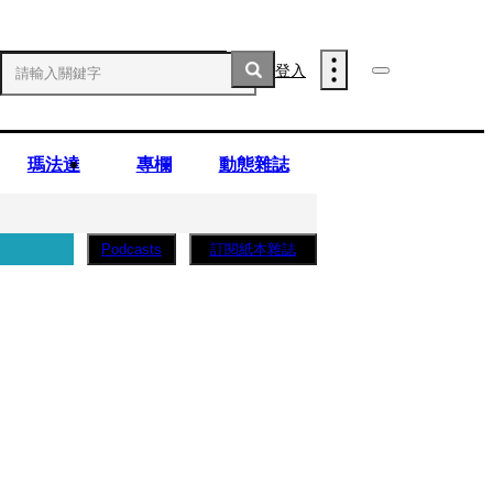
登入
瑪法達
專欄
動態雜誌
訂閱紙本雜誌
Podcasts
子