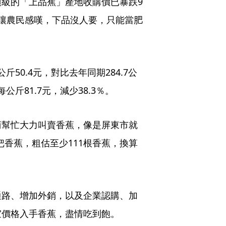
級的「上品蕉」產地收購價已暴跌9
讓農民感嘆，下品沒人要，只能當肥
斤50.4元，對比去年同期284.7公
公斤81.7元，減少38.3％。
商幫忙大力叫賣香蕉，像是屏東市就
把香蕉，粗估至少111根香蕉，換算
通路、增加外銷，以及企業認購、加
宜價格入手香蕉，盡情吃到飽。