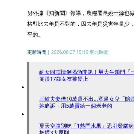
另外據《知新聞》報導，農糧署長姚士源也
格對比去年是不對的，因去年是災害年量少
平的。
更新時間｜
2026.06.07 15:15
臺北時間
約女同志情侶喝酒開趴！男大生鎖門「
崩潰17歲女友被硬上
三峽夫妻借10萬還不出...竟逼女兒「
她痛訴：用5萬賣給一個老老的
夏天空腹別吃「1熱門水果」恐引發腦
把握3大原則