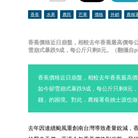
香蕉
水果
農民
芒果
價格
外銷
農糧
香蕉價格近日崩盤，相較去年香蕉最高價每公
雪崩式暴跌9成，每公斤只剩8元。（翻攝自ph
香蕉價格近日崩盤，相較去年香蕉最高價
如今卻雪崩式暴跌9成，每公斤只剩8元
錢」的困境。對此，農糧署長姚士源也做
去年因連續颱風重創南台灣導致產量銳減，香