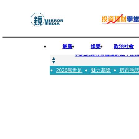
最新
娛樂
政治社會
快訊
柯志恩過往言論遭起底！慈濟
2026瘋世足
快訊
魅力基隆
房市熱
善款不是私房錢！慈濟採購疫
快訊
王凱靈堂遺照曝！選用3年前