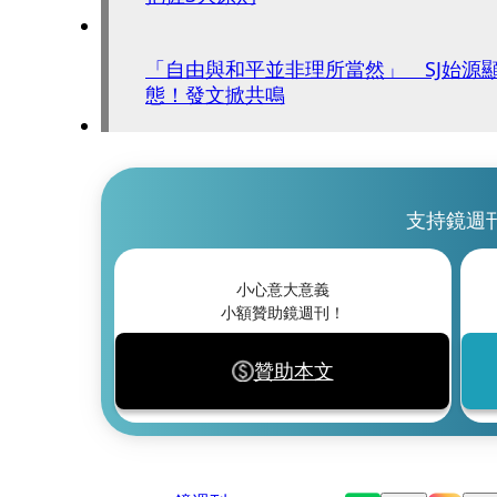
「自由與和平並非理所當然」 SJ始源
態！發文掀共鳴
支持鏡週
小心意大意義
小額贊助鏡週刊！
贊助本文