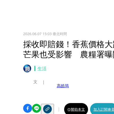
2026.06.07 15:03
臺北時間
採收即賠錢！香蕉價格大
芒果也受影響 農糧署曝
生活
文
高皓筠
贊助本文
加入訂閱會