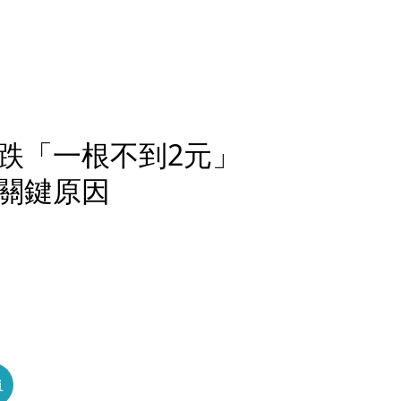
跌「一根不到2元」
關鍵原因
員