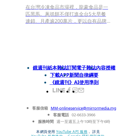
在台灣冷凍食品市場裡，龍豪食品是一
匹黑馬。蔥抓餅不僅打進全台5大早餐
連鎖、月產逾200萬片，更以自有品牌
「派脆刻」外銷多國。
鏡週刊紙本雜誌
訂閱電子雜誌
內容授權
下載APP
新聞自律綱要
《鏡週刊》AI使用準則
客服信箱
MM-onlineservice@mirrormedia.mg
客服電話
02-6633-3966
服務時間
週一至週五上午10時至下午6時
本網頁使用
YouTube API 服務
， 詳見