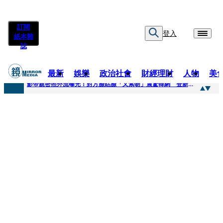
訂閱
登入
紙本雜
誌
最新
娛樂
政治社會
財經理財
人物
美
快訊
影帝親密照外流曝光！對方臉貼臉「又索吻」震驚韓網 登新聞熱搜第一
快訊
有人利用上人信任掏空慈濟？ 張景森提2建議：這是在保護慈濟
快訊
大一懷前男友孩子「19歲女大生背景曝光」 產檢紀錄全空白！獨自生產浴巾裹嬰屍藏家5天