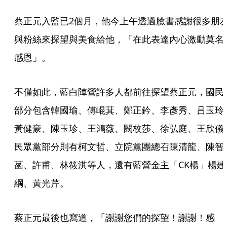
蔡正元入監已2個月，他今上午透過臉書感謝很多朋
與粉絲來探望與美食給他，「在此表達內心激動莫名
感恩」。
不僅如此，藍白陣營許多人都前往探望蔡正元，國民
部分包含韓國瑜、傅崐萁、鄭正鈐、李彥秀、吕玉玲
黃健豪、陳玉珍、王鴻薇、闕枚莎、徐弘庭、王欣儀
民眾黨部分則有柯文哲、立院黨團總召陳清龍、陳智
菡、許甫、林筱淇等人，還有藍營金主「CK楊」楊建
綱、黃光芹。
蔡正元最後也寫道，「謝謝您們的探望！謝謝！感