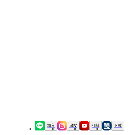
加入
追蹤
訂閱
下載