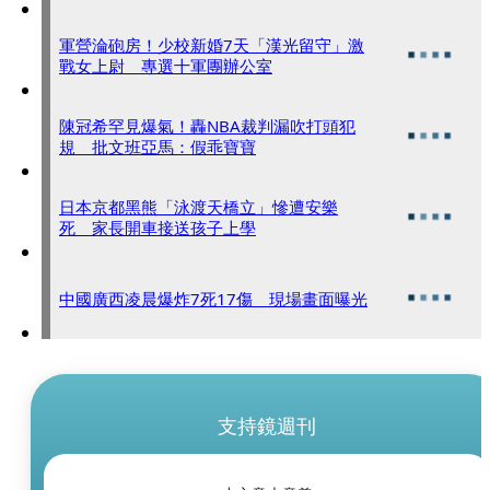
軍營淪砲房！少校新婚7天「漢光留守」激
戰女上尉 專選十軍團辦公室
陳冠希罕見爆氣！轟NBA裁判漏吹打頭犯
規 批文班亞馬：假乖寶寶
日本京都黑熊「泳渡天橋立」慘遭安樂
死 家長開車接送孩子上學
中國廣西凌晨爆炸7死17傷 現場畫面曝光
支持鏡週刊