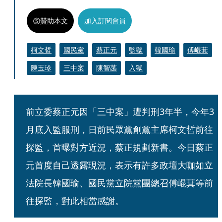
贊助本文
加入訂閱會員
柯文哲
國民黨
蔡正元
監獄
韓國瑜
傅崐萁
陳玉珍
三中案
陳智菡
入獄
前立委蔡正元因「三中案」遭判刑3年半，今年3
月底入監服刑，日前民眾黨創黨主席柯文哲前往
探監，首曝對方近況，蔡正規劃新書。今日蔡正
元首度自己透露現況，表示有許多政壇大咖如立
法院長韓國瑜、國民黨立院黨團總召傅崐萁等前
往探監，對此相當感謝。