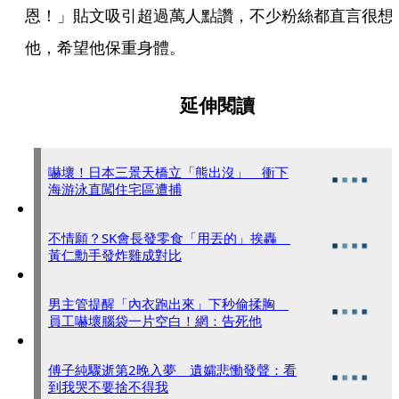
恩！」貼文吸引超過萬人點讚，不少粉絲都直言很想
他，希望他保重身體。
延伸閱讀
嚇壞！日本三景天橋立「熊出沒」 衝下
海游泳直闖住宅區遭捕
不情願？SK會長發零食「用丟的」挨轟
黃仁勳手發炸雞成對比
男主管提醒「內衣跑出來」下秒偷揉胸
員工嚇壞腦袋一片空白！網：告死他
傅子純驟逝第2晚入夢 遺孀悲慟發聲：看
到我哭不要捨不得我