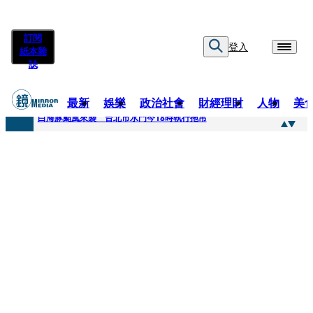
訂閱
登入
紙本雜
誌
最新
娛樂
政治社會
財經理財
人物
美
快訊
白海豚颱風來襲 台北市水門今18時執行拖吊
快訊
AKIRA台北唱到一半突收兒子告白「爸爸I LOVE YOU」 驚喜林志玲同步曝光父親節「披薩蛋糕」
快訊
獨家／TWICE Mina一進華山「天空秒變臉」！ONCE狂風暴雨死守 畫面曝光2.5萬人笑翻