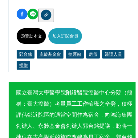
贊助本文
加入訂閱會員
郭台銘
永齡基金會
捷運站
房價
醫護人員
捐贈
國立臺灣大學醫學院附設醫院癌醫中心分院（簡
稱：臺大癌醫）考量員工工作輪班之辛勞，積極
評估鄰近院區的適當空間作為宿舍，向鴻海集團
創辦人、永齡基金會創辦人郭台銘提議，盼將一
棟位在古亭附近的旅館改建為員工宿舍，郭台銘