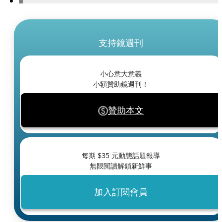
支持鏡週刊
小心意大意義
小額贊助鏡週刊！
贊助本文
每期 $
35
元動態話題報導
無限閱讀解鎖新鮮事
加入訂閱會員