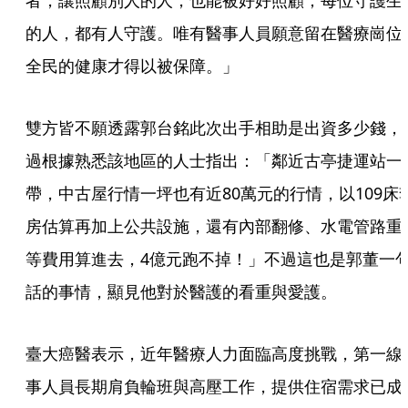
者，讓照顧別人的人，也能被好好照顧；每位守護生
的人，都有人守護。唯有醫事人員願意留在醫療崗位
全民的健康才得以被保障。」
雙方皆不願透露郭台銘此次出手相助是出資多少錢，
過根據熟悉該地區的人士指出：「鄰近古亭捷運站一
帶，中古屋行情一坪也有近80萬元的行情，以109床
房估算再加上公共設施，還有內部翻修、水電管路重
等費用算進去，4億元跑不掉！」不過這也是郭董一
話的事情，顯見他對於醫護的看重與愛護。
臺大癌醫表示，近年醫療人力面臨高度挑戰，第一線
事人員長期肩負輪班與高壓工作，提供住宿需求已成