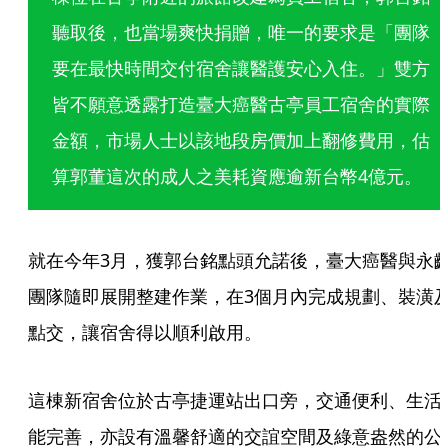
聽取後，也當場爽快捐贈，唯一的要求是「團隊
要在最快時間交付宿舍讓醫護安心入住。」雙方
皆不願意透露打造臺大癌醫古亭員工宿舍的實際
金額，市場人士以該地段房價加上翻修費用，估
算郭董這次的成人之美耗資應逾新台幣4億元。
就在今年3月，獲郭台銘點頭允諾後，臺大癌醫與永
團隊隨即展開整建作業，在3個月內完成規劃、裝潢
點交，讓宿舍得以順利啟用。
這棟新宿舍位於古亭捷運站出口旁，交通便利、生活
能完善，亦設有溫馨舒適的交誼空間及綠意盎然的公