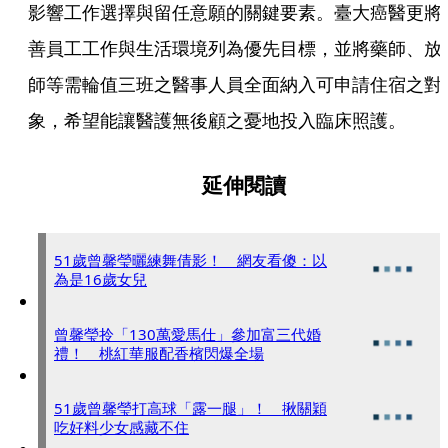
影響工作選擇與留任意願的關鍵要素。臺大癌醫更將
善員工工作與生活環境列為優先目標，並將藥師、放
師等需輪值三班之醫事人員全面納入可申請住宿之對
象，希望能讓醫護無後顧之憂地投入臨床照護。
延伸閱讀
51歲曾馨瑩曬練舞倩影！ 網友看傻：以
為是16歲女兒
曾馨瑩拎「130萬愛馬仕」參加富三代婚
禮！ 桃紅華服配香檳閃爆全場
51歲曾馨瑩打高球「露一腿」！ 揪關穎
吃好料少女感藏不住