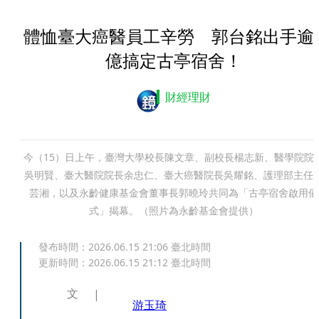
體恤臺大癌醫員工辛勞 郭台銘出手逾
億搞定古亭宿舍！
財經理財
今（15）日上午，臺灣大學校長陳文章、副校長楊志新、醫學院院
吳明賢、臺大醫院院長余忠仁、臺大癌醫院長吳耀銘、護理部主任
芸湘，以及永齡健康基金會董事長郭曉玲共同為「古亭宿舍啟用儀
式」揭幕。（照片為永齡基金會提供）
發布時間：
2026.06.15 21:06
臺北時間
更新時間：
2026.06.15 21:12
臺北時間
文
游玉琦