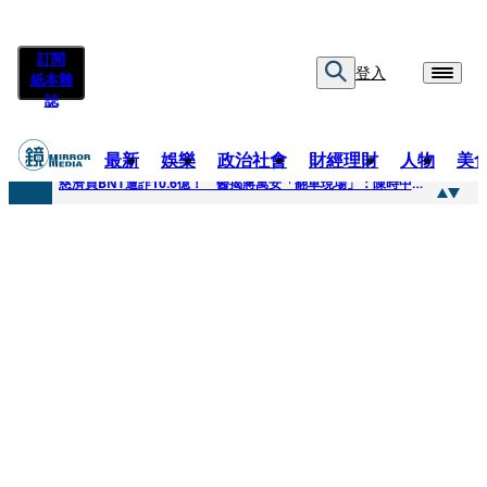
訂閱
登入
紙本雜
誌
最新
娛樂
政治社會
財經理財
人物
美
快訊
慈濟買BNT遭詐10.6億！ 醫揭蔣萬安「翻車現場」：陳時中當年是阻止被騙
快訊
慈濟挨詐十億／跟陳時中道歉？ 蔣萬安嗆：當時政府買夠疫苗民間就不用採購
快訊
員工建文陪睡機場爆紅！狂接20業配 Joeman幫算「買房頭期款」驚喊：換作我也想離職