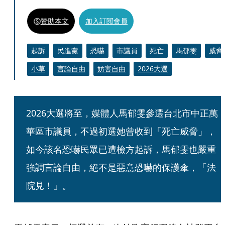
贊助本文
加入訂閱會員
起訴
民進黨
恐嚇
市議員
死亡
馬郁雯
威脅
小草
言論自由
妨害自由
2026大選
2026大選將至，媒體人馬郁雯參選台北市中正萬
華區市議員，不過初選她曾收到「死亡威脅」，
如今該名恐嚇民眾已遭檢方起訴，馬郁雯也嚴重
強調言論自由，絕不是惡意恐嚇的保護傘，「法
院見！」。