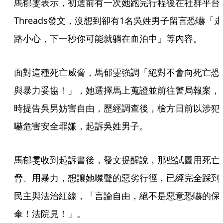
馬郁雯表示，初選前有一次她跑完行程後在社群平台
Threads發文，沒想到卻有1名吳姓男子留言恐嚇「走
路小心，下一秒你可能就躺在血泊中」等內容。
面對這種死亡威脅，馬郁雯強調「絕對不會向死亡恐
與暴力妥協！」，她選擇馬上蒐證並前往警局報案，
時提告吳男妨害自由，歷經調查後，檢方日前以涉犯
嚇危害安全罪嫌，起訴吳姓男子。
馬郁雯收到起訴書後，發文提醒說，那些試圖用死亡
脅、用暴力，想讓她噤聲的惡劣行徑，已經完全踩到
民主與法治紅線，「言論自由，絕不是惡意恐嚇的保
傘！法院見！」。