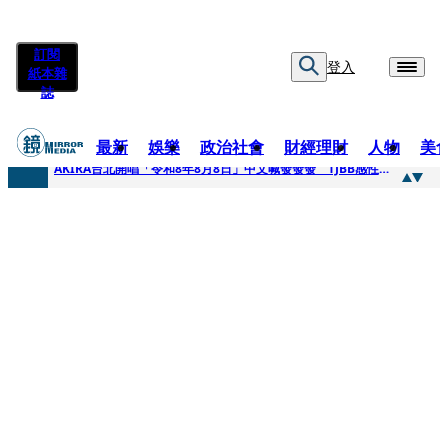
訂閱
登入
紙本雜
誌
最新
娛樂
政治社會
財經理財
人物
美
快訊
AKIRA台北開唱「令和8年8月8日」中文喊發發發 TJBB感性喊「謝謝AKIRA桑」
快訊
台灣新冠期間沒疫苗可打？ 律師列3款嗆：陳時中唯一擋的叫科興
快訊
沉寂12年…鐵肺歌后遇人生低谷 「遭親弟賞巴掌、父親出軌自己閨密」辛酸人生曝光