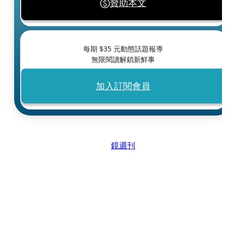
贊助本文
每期 $
35
元動態話題報導
無限閱讀解鎖新鮮事
加入訂閱會員
鏡週刊