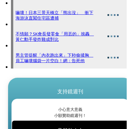
嚇壞！日本三景天橋立「熊出沒」 衝下
海游泳直闖住宅區遭捕
不情願？SK會長發零食「用丟的」挨轟
黃仁勳手發炸雞成對比
男主管提醒「內衣跑出來」下秒偷揉胸
員工嚇壞腦袋一片空白！網：告死他
支持鏡週刊
小心意大意義
小額贊助鏡週刊！