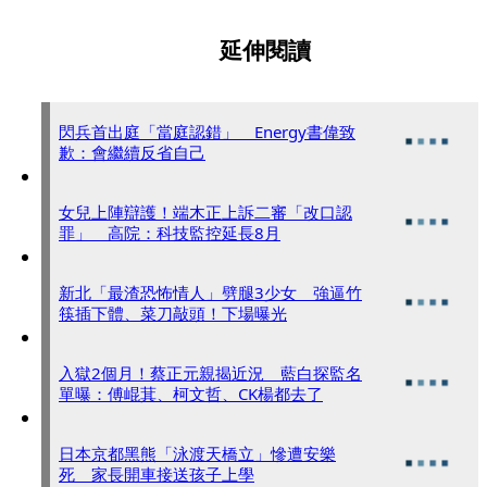
延伸閱讀
閃兵首出庭「當庭認錯」 Energy書偉致
歉：會繼續反省自己
女兒上陣辯護！端木正上訴二審「改口認
罪」 高院：科技監控延長8月
新北「最渣恐怖情人」劈腿3少女 強逼竹
筷插下體、菜刀敲頭！下場曝光
入獄2個月！蔡正元親揭近況 藍白探監名
單曝：傅崐萁、柯文哲、CK楊都去了
日本京都黑熊「泳渡天橋立」慘遭安樂
死 家長開車接送孩子上學