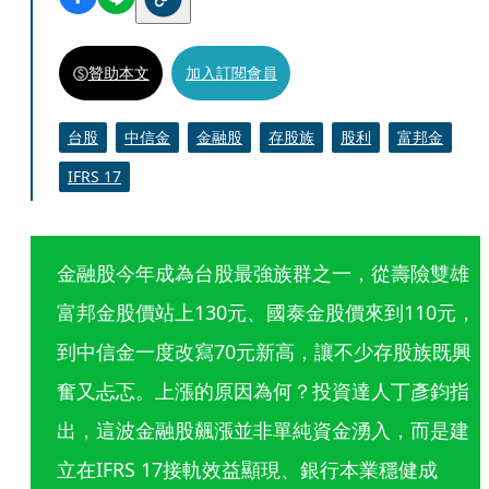
贊助本文
加入訂閱會員
台股
中信金
金融股
存股族
股利
富邦金
IFRS 17
金融股今年成為台股最強族群之一，從壽險雙雄
富邦金股價站上130元、國泰金股價來到110元，
到中信金一度改寫70元新高，讓不少存股族既興
奮又忐忑。上漲的原因為何？投資達人丁彥鈞指
出，這波金融股飆漲並非單純資金湧入，而是建
立在IFRS 17接軌效益顯現、銀行本業穩健成