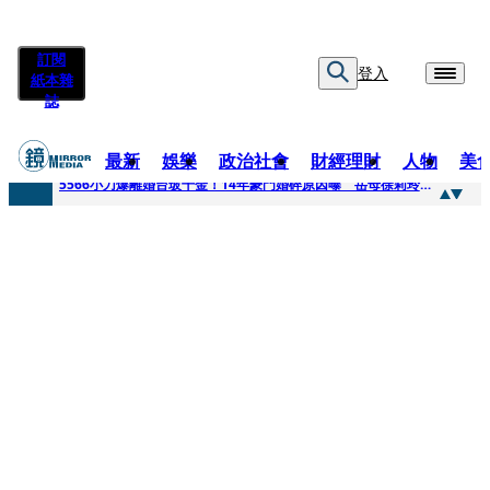
訂閱
登入
紙本雜
誌
最新
娛樂
政治社會
財經理財
人物
美
快訊
5566小刀爆離婚台玻千金！14年豪門婚碎原因曝 岳母徐莉玲風暴意外揭家族祕辛
快訊
徐莉玲喪子劇變／徐莉玲「巨大哀傷足不出戶」 解密長子身世
快訊
醫美偷拍案無影像網紅律師仍喊提告 學者：須具備侵權要件