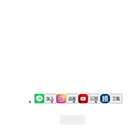
加入
追蹤
訂閱
下載
最新文章