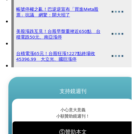
帳號停權之亂！巴逆逆宣布「買進Meta股
票」抗議 網驚：開大招了
美股漲跌互見！台股早盤重挫近650點 台
積電跌50元、南亞漲停
台積電漲65元！台股狂漲1227點終場收
45396.99 大立光、國巨漲停
支持鏡週刊
小心意大意義
小額贊助鏡週刊！
贊助本文