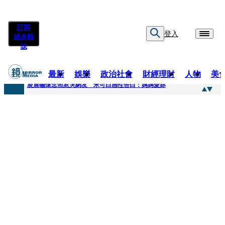
訂閱
登入
紙本雜
誌
最新
娛樂
政治社會
財經理財
人物
美
快訊
凌晨曬懷念照惹哭網友 米可白感性告白：媽媽愛妳
快訊
酸民質疑民進黨「是不是有她裸照？」 黃智賢3點回嗆獲網友讚爆
快訊
姜厚任「老牛找到嫩草」再談小24歲女友 揭七世情緣駁拐坑、暈船破財