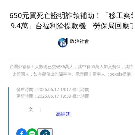
650元買死亡證明詐領補助！「移工爽
9.4萬」台福利淪提款機 勞保局回應
政治社會
台灣外籍移工人數現已突破86萬人，其中有55萬人加入勞保，其待
比照國人，如今卻傳出詐騙事件。示意圖非當事人（pexels提供）
發布時間：
2026.06.17 19:17
臺北時間
更新時間：
2026.06.17 19:39
臺北時間
文
高皓筠