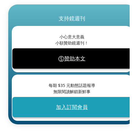
支持鏡週刊
小心意大意義
小額贊助鏡週刊！
贊助本文
每期 $
35
元動態話題報導
無限閱讀解鎖新鮮事
加入訂閱會員