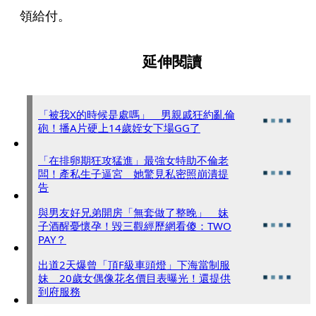
領給付。
延伸閱讀
「被我X的時候是處嗎」 男親戚狂約亂倫
砲！播A片硬上14歲姪女下場GG了
「在排卵期狂攻猛進」最強女特助不倫老
闆！產私生子逼宮 她驚見私密照崩潰提
告
與男友好兄弟開房「無套做了整晚」 妹
子酒醒憂懷孕！毀三觀經歷網看傻：TWO
PAY？
出道2天爆曾「頂F級車頭燈」下海當制服
妹 20歲女偶像花名價目表曝光！還提供
到府服務