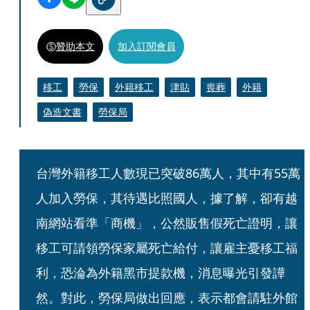
贊助本文
加入訂閱會員
移工
勞保
外籍移工
津貼
喪葬
外籍
偽造文書
勞保局
台灣外籍移工人數現已突破86萬人，其中有55萬
人加入勞保，其待遇比照國人，據了解，卻有越
南網站看準「商機」，公然販售假死亡證明，讓
移工可請領勞保家屬死亡給付，讓雇主憂移工福
利，恐淪為外籍黑市提款機，消息曝光引發譁
然。對此，勞保局做出回應，表示都會請駐外館