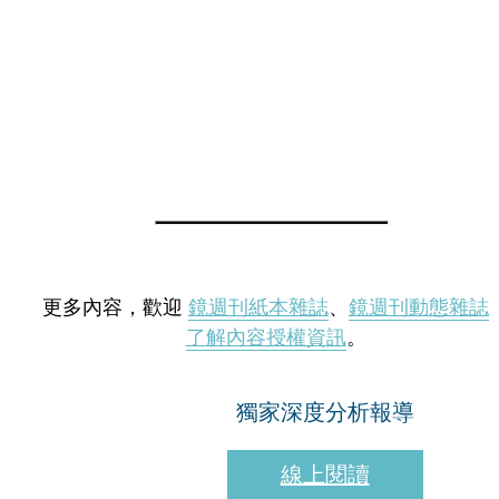
更多內容，歡迎
鏡週刊紙本雜誌
、
鏡週刊動態雜誌
了解內容授權資訊
。
獨家深度分析報導
線上閱讀