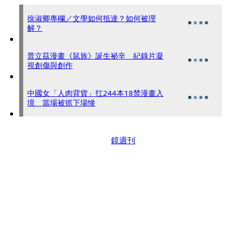
徐淑卿專欄／文學如何抵達？如何被理
解？
普立茲漫畫《鼠族》誕生祕辛 紀錄片凝
視創傷與創作
中國女「人肉背貨」扛244本18禁漫畫入
境 當場被抓下場慘
鏡週刊