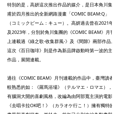
特別的是，高妍這次推出作品的媒介，是日本角川集
甫於四月推出的全新網路漫畫「COMIC BEAM:Q」
（コミックビーム：キュー）。高妍過去曾在2021年
及2023年，分別於角川集團的《COMIC BEAM》月
上連載過《綠之歌-收集群風-》及《間隙》兩部作品
這次《百日珈琲》則是作為新品牌啟動時第一波的主
作品，展開連載。
過往《COMIC BEAM》月刊連載的作品中，臺灣讀者
較熟悉的如：《羅馬浴場》（テルマエ・ロマエ），
有腦洞大開的喜劇風格，改編為由阿部寬主演的電影
《去唱卡拉OK吧！》（カラオケ行こ！）擁有獨特