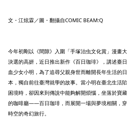
文・江炫霖／圖・翻攝自COMIC BEAM:Q
今年初剛以《間隙》入圍「手塚治虫文化賞」漫畫大
決選的高妍，近日推出新作《百日珈琲》，講述臺日
血少女小明，為了追尋父親身世而離開長年生活的日
本，獨自前往臺灣就學的故事。當小明在臺北生活陷
困境時，卻因來到傳說中能夠解開煩惱，坐落於寶藏
的咖啡廳——百日珈琲，而展開一場與夢境相關，穿
時空的奇幻旅行。