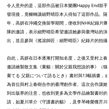
令人意外的是，這部作品被日本樂團Happy End鼓手
發現後，竟輾轉讓細野晴臣本人得知了這部作品。隔
年，高妍在沖繩交換留學期間，便收到NHK紀錄片團
隊的邀請，表示細野晴臣希望邀請她參與臺灣站的演
出，並且參與《搖滾師匠：細野晴臣》紀錄片的拍攝
自此，高妍在日本逐漸打開知名度，之後又受村上春
邀請繪製散文集《棄貓：關於父親我想說的事》（猫
棄てる 父親について語るとき）書封與13幅插畫，
為首位與村上春樹合作的臺灣創作者。這次合作讓她
到出版界的注意，也收到更多為文學作品繪製書封的
請，如夏川草介《守護書的貓》，及李琴峰榮獲芥川