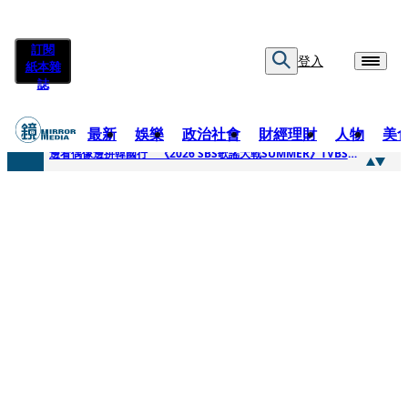
訂閱
登入
紙本雜
誌
最新
娛樂
政治社會
財經理財
人物
美
快訊
邊看偶像邊拚韓國行 《2026 SBS歌謠大戰SUMMER》TVBS直播祭追星福利
快訊
代誌大條火急跳船？ 宏碁派任李文詳接掌兆基屋管2天就喊撤出！
快訊
一句「請回去坐好」 特教生持斷掃把戳女代課老師眼睛大失血近失明