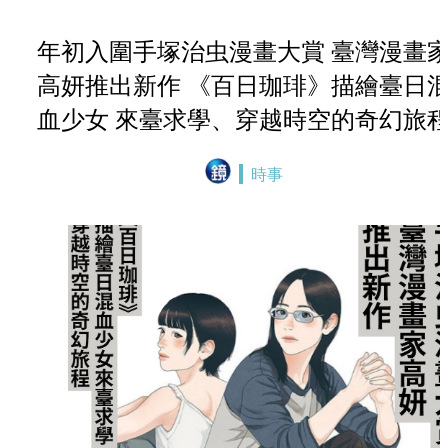
年初入圍手塚治虫漫畫大賞 臺灣漫畫
高妍推出新作 《百日珈琲》描繪臺日
血少女 來臺求學、穿越時空的奇幻旅
時事