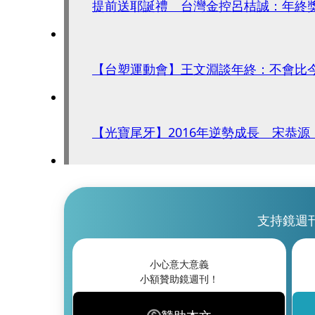
提前送耶誕禮 台灣金控呂桔誠：年終獎
【台塑運動會】王文淵談年終：不會比
【光寶尾牙】2016年逆勢成長 宋恭
支持鏡週
小心意大意義
小額贊助鏡週刊！