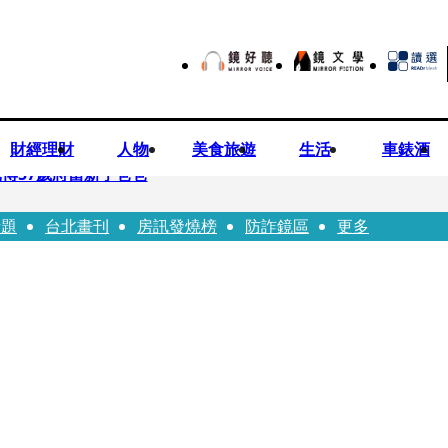
財經理財
人物
美食旅遊
生活
車錶酒
博57歲將當新手爸爸
話題
台北畫刊
房訊發燒榜
防詐鏡區
更多
首登台「1人分飾4角」 觀眾驚艷：錯怪星二代了
歲女友爆當小三「大鬧病房氣孕婦」 姜厚任不忍回應了