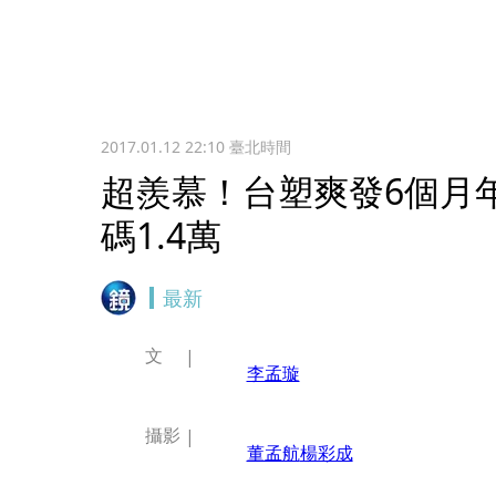
2017.01.12 22:10
臺北時間
超羨慕！台塑爽發6個月
碼1.4萬
最新
文
李孟璇
攝影
董孟航
楊彩成