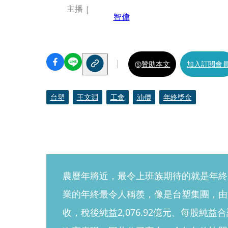
主播
智偉
贊助本文
加入訂閱會
台塑
王文淵
工會
油價
年終獎金
農曆年將近，最令上班族期待的就是年終
業的年終最令人稱羨，像是台塑集團，由
收，稅後純益2,076.92億元、每股純益合