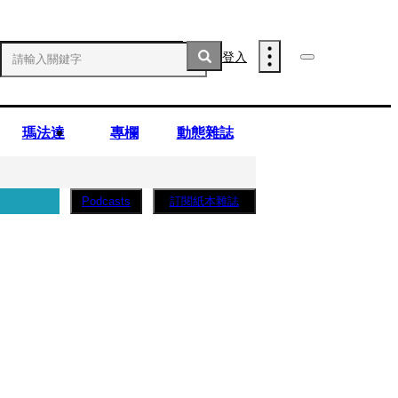
登入
瑪法達
專欄
動態雜誌
訂閱紙本雜誌
Podcasts