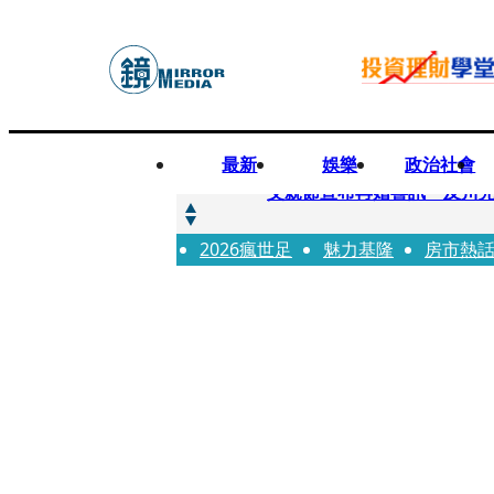
最新
娛樂
政治社會
快訊
父親節宣布再婚喜訊 及川光
2026瘋世足
快訊
魅力基隆
房市熱
改姓斷開阿湯哥！20歲舒莉
快訊
「愛露奶」私訊流出！小24