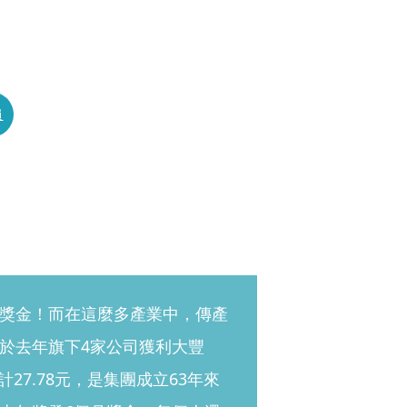
員
獎金！而在這麼多產業中，傳產
於去年旗下4家公司獲利大豐
計27.78元，是集團成立63年來