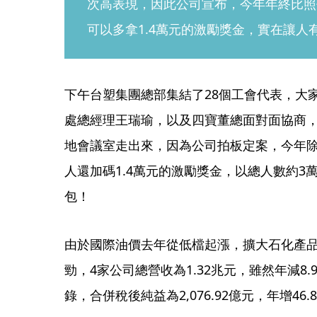
次高表現，因此公司宣布，今年年終比照
可以多拿1.4萬元的激勵獎金，實在讓人
下午台塑集團總部集結了28個工會代表，大
處總經理王瑞瑜，以及四寶董總面對面協商，
地會議室走出來，因為公司拍板定案，今年除
人還加碼1.4萬元的激勵獎金，以總人數約3
包！
由於國際油價去年從低檔起漲，擴大石化產
勁，4家公司總營收為1.32兆元，雖然年減8
錄，合併稅後純益為2,076.92億元，年增46.