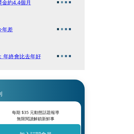
金約4.4個月
今年差
源：年終會比去年好
刊
每期 $
35
元動態話題報導
無限閱讀解鎖新鮮事