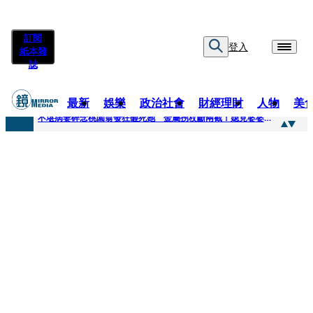
訂閱
登入
紙本雜
誌
最新
娛樂
政治社會
財經理財
人物
美
快訊
不堪病妻碎念桃園翁發狂砸死她 金屬拐杖斷兩截！媳見婆婆屍右臉全爛
快訊
廖峻中風前妻「父親節餵飯照顧」 兒曬溫馨背影感慨：不計前嫌的真愛
快訊
與AOP仲裁案二階段判斷出爐 藥華藥：財務、業務無重大影響