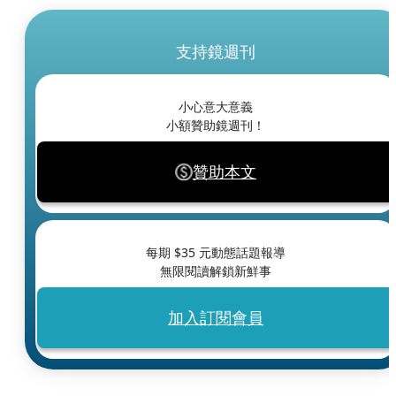
支持鏡週刊
小心意大意義
小額贊助鏡週刊！
贊助本文
每期 $
35
元動態話題報導
無限閱讀解鎖新鮮事
加入訂閱會員