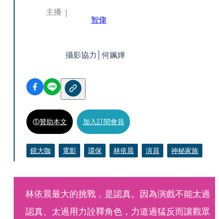
主播
智偉
攝影協力│何姵嬅
贊助本文
加入訂閱會員
鏡大咖
電影
環保
林依晨
演員
神秘家族
林依晨最大的挑戰，是認真。因為演戲不能太過
認真、太過用力詮釋角色，力道過猛反而讓觀眾