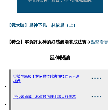
【鏡大咖】晨神下凡　林依晨（上）
【特企】零負評女神的好感氣場養成法寶→
點擊看更
延伸閱讀
曾被性騷擾！林依晨從此害怕後面有人這
樣做
很少戴婚戒 林依晨的理由讓人好羨慕