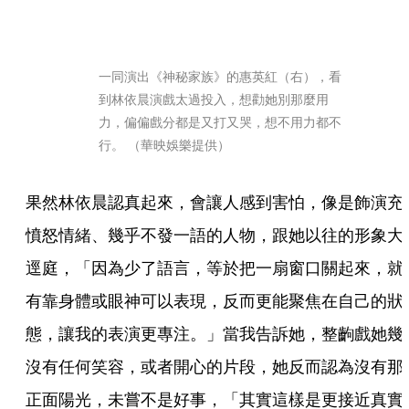
一同演出《神秘家族》的惠英紅（右），看
到林依晨演戲太過投入，想勸她別那麼用
力，偏偏戲分都是又打又哭，想不用力都不
行。 （華映娛樂提供）
果然林依晨認真起來，會讓人感到害怕，像是飾演充
憤怒情緒、幾乎不發一語的人物，跟她以往的形象大
逕庭，「因為少了語言，等於把一扇窗口關起來，就
有靠身體或眼神可以表現，反而更能聚焦在自己的狀
態，讓我的表演更專注。」當我告訴她，整齣戲她幾
沒有任何笑容，或者開心的片段，她反而認為沒有那
正面陽光，未嘗不是好事，「其實這樣是更接近真實