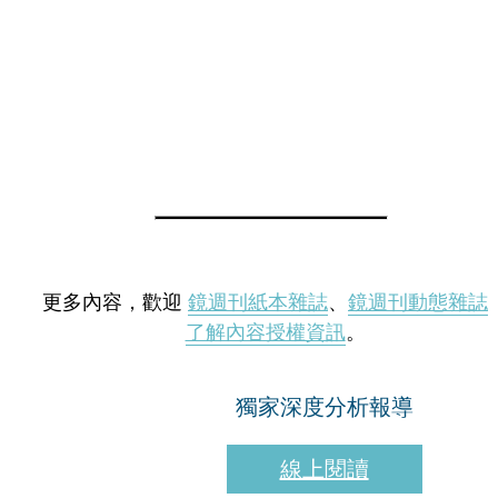
更多內容，歡迎
鏡週刊紙本雜誌
、
鏡週刊動態雜誌
了解內容授權資訊
。
獨家深度分析報導
線上閱讀