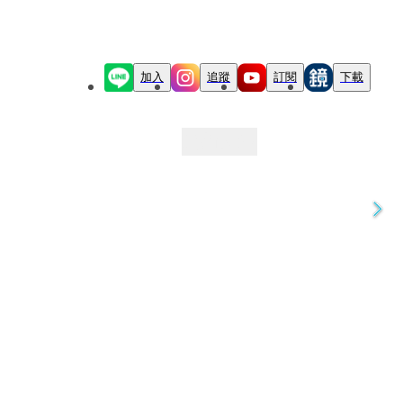
加入
追蹤
訂閱
下載
最新文章