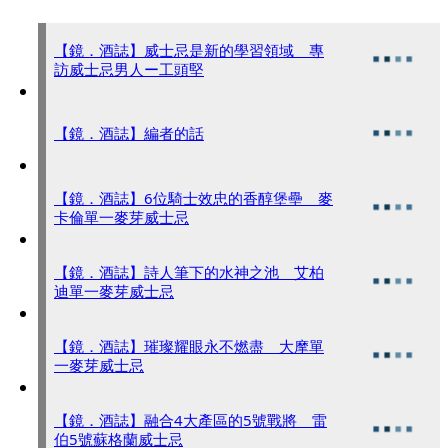
【鏡．酒誌】威士忌是新的學習領域 專
訪威士忌男人ー工頭堅
【鏡．酒誌】編者的話
【鏡．酒誌】6位騎士效忠的香醇堡壘 麥
卡倫單一麥芽威士忌
【鏡．酒誌】詩人筆下的水神之池 艾柏
迪單一麥芽威士忌
【鏡．酒誌】璀璨耀眼永不燃盡 大摩單
一麥芽威士忌
【鏡．酒誌】融合4大產區的5號戰將 雷
伯5號蘇格蘭威士忌