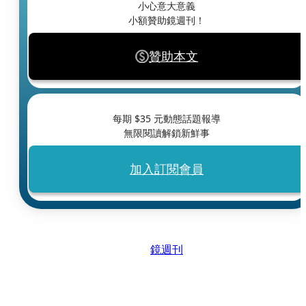
小心意大意義
小額贊助鏡週刊！
贊助本文
每期 $
35
元動態話題報導
無限閱讀解鎖新鮮事
加入訂閱會員
鏡週刊