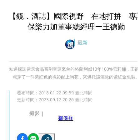
【鏡．酒誌】國際視野 在地打拚 專
保樂力加董事總經理ー王德勤
最新
知道採訪當天會品嘗剛空運來台的格蘭利威13年100%雪莉桶，王德
就穿了一件紫紅色的襯衫配上胸花，來烘托該酒款的紫紅金包裝。
發布時間：
2018.01.22 09:59
臺北時間
更新時間：
2023.09.12 20:26
臺北時間
攝影
鄒保祥