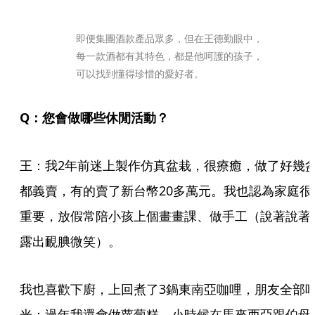
即便集團酒款產品眾多，但在王德勤眼中，
每一款酒都有其特色，都是他呵護的孩子，
可以找到懂得珍惜的愛好者。
Q：您會做哪些休閒活動？
王：我2年前迷上製作仿真盆栽，很療癒，做了好幾
都義賣，有的賣了新台幣20多萬元。我也認為家庭很
重要，放假常陪小孩上個畫畫課、做手工（說著說著
露出靦腆微笑）。
我也喜歡下廚，上回煮了3鍋東南亞咖哩，朋友全部
光；過年我還會做蘿蔔糕，小時候在馬來西亞跟伯母