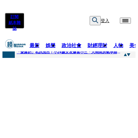
訂閱
登入
紙本雜
誌
最新
娛樂
政治社會
財經理財
人物
美
快訊
「愛露奶」私訊流出！小24歲女友爆當小三「大鬧病房氣孕婦」 姜厚任不忍回應了
快訊
台玻夫人稱長子抑鬱輕生 兒媳譚以欣：若愛只在完全順從才給予，就不是無條件的愛
快訊
廖峻中風前妻「父親節餵飯照顧」 兒曬溫馨背影感慨：不計前嫌的真愛