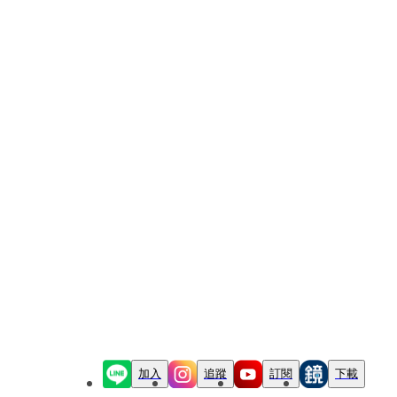
加入
追蹤
訂閱
下載