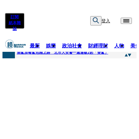
訂閱
登入
紙本雜
誌
最新
娛樂
政治社會
財經理財
人物
美
快訊
酒駕加毒駕危險上路 北市大安警一週連破2起「雙駕」
快訊
Ozone黃文廷、FEniX夏浦洋組「神隊友」 邱以太、林亭莉熱血狂奔殺青淚崩
快訊
AKIRA台北唱到一半突收兒子告白「爸爸I LOVE YOU」 驚喜林志玲同步曝光父親節「披薩蛋糕」