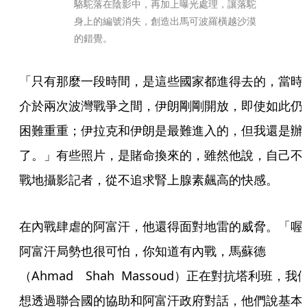
駱駝落在陰影中，再加上曝光處理，讓落駝
身上的編號消失，創造出馬可波羅橫越沙漠
的錯覺。
「只有那麼一段時間，是這些國家都進得去的，當時
介於兩次波灣戰爭之間，伊朗剛剛開放，即使如此仍
困難重重；伊拉克和伊朗是最難進入的，但我還是辦
了。」有些照片，是賭命換來的，雖然他說，自己不
戰地攝影記者，從不追求腎上腺素飆高的快感。
在內戰肆虐的阿富汗，他還得面對地雷的威脅。「喔
阿富汗局勢也很可怕，你知道有內戰，馬蘇德
（Ahmad　Shah  Massoud）正在對抗塔利班，我
想透過聯合國的協助和阿富汗政府對話，他們說基本