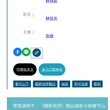
林煒凱
影音
林恒光
主播
智偉
贊助本文
加入訂閱會員
麥可山下
國家地理雜誌
絲路
馬可波羅
鄭和
導覽過程中，《國家地理》雜誌攝影大師麥可山