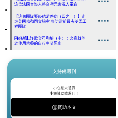
這位法國音樂人將台灣元素混入電音
【這個團隊要終結遺傳病（四之一）】走
進美國俄勒岡實驗室 專訪當前最夯基因工
程團隊
阿姆斯壯詐欺官司和解（中）：比賽就等
於使用禁藥的自行車暗黑史
支持鏡週刊
小心意大意義
小額贊助鏡週刊！
贊助本文