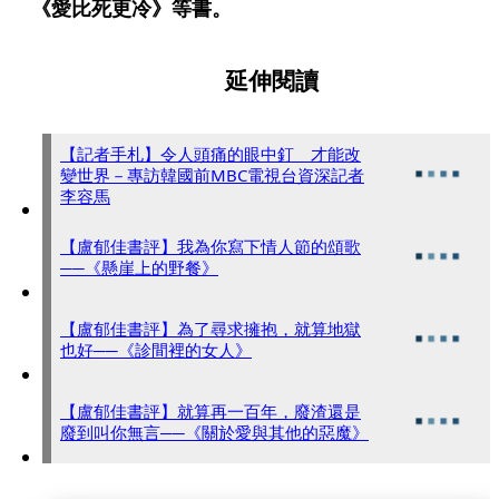
《愛比死更冷》等書。
延伸閱讀
【記者手札】令人頭痛的眼中釘 才能改
變世界－專訪韓國前MBC電視台資深記者
李容馬
【盧郁佳書評】我為你寫下情人節的頌歌
──《懸崖上的野餐》
【盧郁佳書評】為了尋求擁抱，就算地獄
也好──《診間裡的女人》
【盧郁佳書評】就算再一百年，廢渣還是
廢到叫你無言──《關於愛與其他的惡魔》