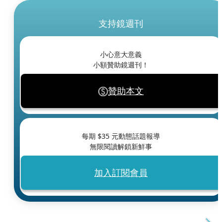
支持鏡週刊
小心意大意義
小額贊助鏡週刊！
贊助本文
每期 $
35
元動態話題報導
無限閱讀解鎖新鮮事
加入訂閱會員