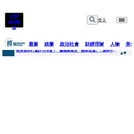
訂閱
登入
紙本雜
誌
最新
娛樂
政治社會
財經理財
人物
美
快訊
慈濟買BNT遭詐10.6億！ 醫揭蔣萬安「翻車現場」：陳時中當年是阻止被騙
快訊
慈濟挨詐十億／跟陳時中道歉？ 蔣萬安嗆：當時政府買夠疫苗民間就不用採購
快訊
員工建文陪睡機場爆紅！狂接20業配 Joeman幫算「買房頭期款」驚喊：換作我也想離職