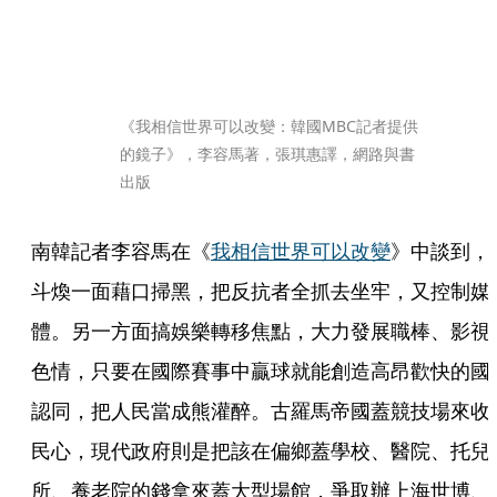
《我相信世界可以改變：韓國MBC記者提供
的鏡子》，李容馬著，張琪惠譯，網路與書
出版
南韓記者李容馬在《
我相信世界可以改變
》中談到，
斗煥一面藉口掃黑，把反抗者全抓去坐牢，又控制媒
體。另一方面搞娛樂轉移焦點，大力發展職棒、影視
色情，只要在國際賽事中贏球就能創造高昂歡快的國
認同，把人民當成熊灌醉。古羅馬帝國蓋競技場來收
民心，現代政府則是把該在偏鄉蓋學校、醫院、托兒
所、養老院的錢拿來蓋大型場館，爭取辦上海世博、