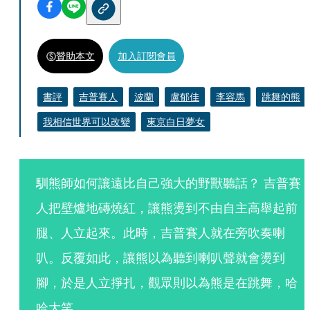
贊助本文
加入訂閱會員
書評
吉普賽人
波蘭
盧郁佳
李容馬
跳舞的熊
我相信世界可以改變
東京白日夢女
馴熊師如何讓遠比自己強大的野獸聽話？ 吉普賽
人把壁爐地磚燒紅，讓熊燙到不由自主高舉起前
腿、人立起來。此時，吉普賽人就在旁吹奏喇
叭。反覆如此，讓熊以為聽到喇叭聲就會燙到
腳，於是人立掙扎，觀眾則以為熊是在跳舞，哈
哈大笑。 