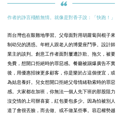
作者的諍言殘酷無情。就像是對香子說：「快跑！」
而台灣也在艱難地學習。父母面對用胡蘿蔔與棍子來
制幼兒的誘惑。年輕人跟老人的博愛座鬥爭。設計師
業主的談判。創意工作者面對屢遭詐欺、拖欠，被要
免費，想開口拒絕時的罪惡感。餐廳被踢爆廣告不實
後，用優惠招徠更多顧客，你是樂於占這個便宜，或
為姑息養奸。兒女想開口拒絕父母情緒勒索時的罪惡
感。大家都在加班，你無法一個人先下班的那股阻力
沒交情的上司辦喜宴，紅包要包多少。因為怕被別人
道了會很丟臉，而去做、或不做某些事。容忍權勢越