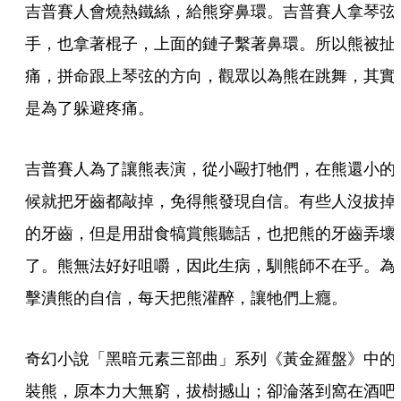
吉普賽人會燒熱鐵絲，給熊穿鼻環。吉普賽人拿琴弦
手，也拿著棍子，上面的鏈子繫著鼻環。所以熊被扯
痛，拼命跟上琴弦的方向，觀眾以為熊在跳舞，其實
是為了躲避疼痛。
吉普賽人為了讓熊表演，從小毆打牠們，在熊還小的
候就把牙齒都敲掉，免得熊發現自信。有些人沒拔掉
的牙齒，但是用甜食犒賞熊聽話，也把熊的牙齒弄壞
了。熊無法好好咀嚼，因此生病，馴熊師不在乎。為
擊潰熊的自信，每天把熊灌醉，讓牠們上癮。
奇幻小說「黑暗元素三部曲」系列《黃金羅盤》中的
裝熊，原本力大無窮，拔樹撼山；卻淪落到窩在酒吧