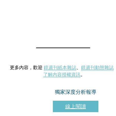
更多內容，歡迎
鏡週刊紙本雜誌
、
鏡週刊動態雜誌
了解內容授權資訊
。
獨家深度分析報導
線上閱讀