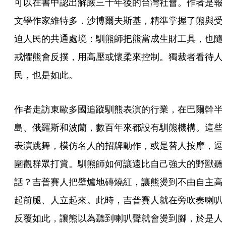
可以在書中認出解嚴三十年後的台灣社會。作者是報
文學作家維特多．沙博爾夫斯基，精準掌握了熊與受
迫人民的共通處境：馴熊師把熊當成生財工具，也隨
戒懼熊會反撲，用高壓或懷柔來控制。獨裁者看待人
民，也是如此。
作者走訪東歐多國追蹤馴熊表演的行業，在巴爾幹半
島、俄羅斯和波蘭，數百年來都設有馴熊機構。這些
表演跳舞，模仿名人的招牌動作，或是替人按摩，逗
圍觀群眾打賞。馴熊師如何讓遠比自己強大的野獸聽
話？吉普賽人把壁爐地磚燒紅，讓熊燙到不由自主高
起前腿、人立起來。此時，吉普賽人就在旁吹奏喇叭
反覆如此，讓熊以為聽到喇叭聲就會燙到腳，於是人