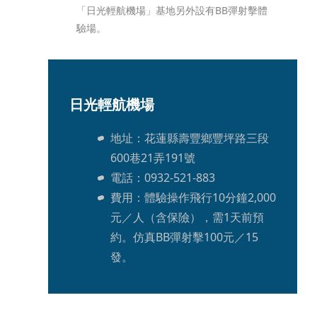
「日光輕航機場」基地另外設有BB彈射擊體
驗場。
日光輕航機場
地址：花蓮縣壽豐鄉豐坪路三段
600巷21弄191號
電話：0932-521-883
費用：體驗操作飛行10分鐘2,000
元／人（含保險），需1天前預
約。仿真BB彈射擊100元／15
發。