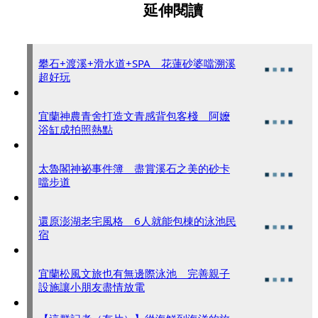
延伸閱讀
攀石+渡溪+滑水道+SPA 花蓮砂婆噹溯溪
超好玩
宜蘭神農青舍打造文青感背包客棧 阿嬤
浴缸成拍照熱點
太魯閣神祕事件簿 盡賞溪石之美的砂卡
噹步道
還原澎湖老宅風格 6人就能包棟的泳池民
宿
宜蘭松風文旅也有無邊際泳池 完善親子
設施讓小朋友盡情放電