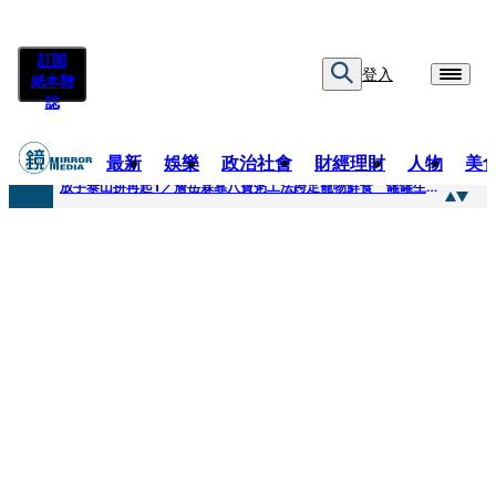
訂閱
登入
紙本雜
誌
最新
娛樂
政治社會
財經理財
人物
美
快訊
放手泰山拚再起1／詹岳霖靠八寶粥工法跨足寵物鮮食 罐罐生產前先請「叼嘴王后」試吃
快訊
泰國男偶像離奇墜河亡...「背20公斤水泥」單車仍下落不明 媽痛揭生前1計畫：不可能輕生
快訊
當街激吻阿翔「演藝工作慘歸零」 謝忻認：當年咎由自取