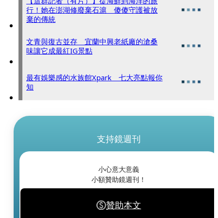
【這群記者（有片）】從海鮮到海洋的旅
行！她在澎湖修廢棄石滬 傻傻守護被放
棄的傳統
文青與復古並存 宜蘭中興老紙廠的滄桑
味讓它成最紅IG景點
最有娛樂感的水族館Xpark 七大亮點報你
知
支持鏡週刊
小心意大意義
小額贊助鏡週刊！
贊助本文