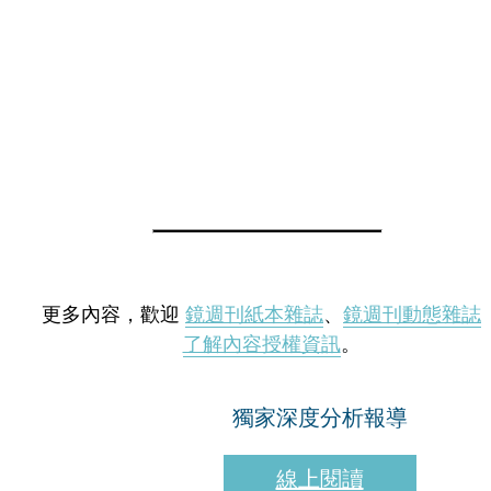
更多內容，歡迎
鏡週刊紙本雜誌
、
鏡週刊動態雜誌
了解內容授權資訊
。
獨家深度分析報導
線上閱讀