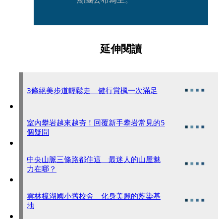
延伸閱讀
3條絕美步道輕鬆走 健行賞楓一次滿足
室內攀岩越來越夯！回覆新手攀岩常見的5
個疑問
中央山脈三條路都住這 最迷人的山屋魅
力在哪？
雲林樟湖國小舊校舍 化身美麗的藍染基
地