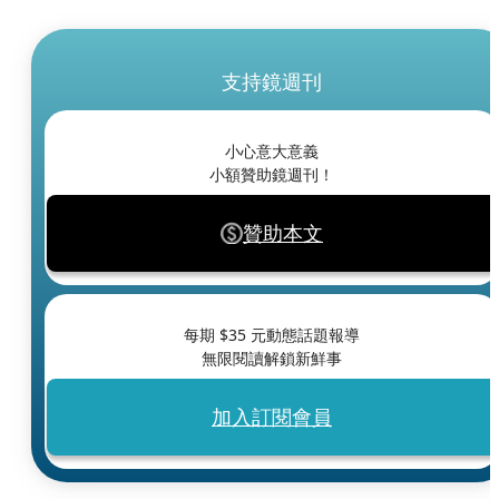
支持鏡週刊
小心意大意義
小額贊助鏡週刊！
贊助本文
每期 $
35
元動態話題報導
無限閱讀解鎖新鮮事
加入訂閱會員