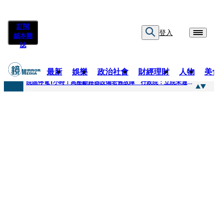
訂閱
登入
紙本雜
誌
最新
娛樂
政治社會
財經理財
人物
美
快訊
院區停電1小時！高壓斷路器設備老舊故障 行政院：立院未通過預算
快訊
慈濟採購疫苗被騙10億為何不提告？ 高嘉瑜籲完整揭露真相
快訊
姜厚仁小24歲女友「臺大超狂學歷」遭疑 3碩1博論文全無資料