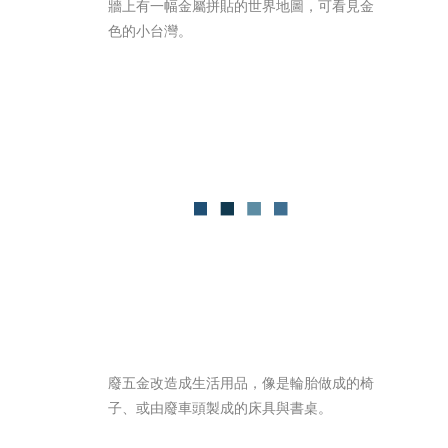
牆上有一幅金屬拼貼的世界地圖，可看見金
色的小台灣。
廢五金改造成生活用品，像是輪胎做成的椅
子、或由廢車頭製成的床具與書桌。 