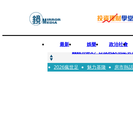
最新
娛樂
政治社會
快訊
錢鏡你家2／台股急跌他逆勢
2026瘋世足
快訊
魅力基隆
房市熱
八月寵物月 寵物食品大廠
快訊
97萬粉絲料理網紅驚傳病逝