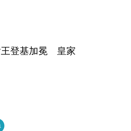
女王登基加冕 皇家
員