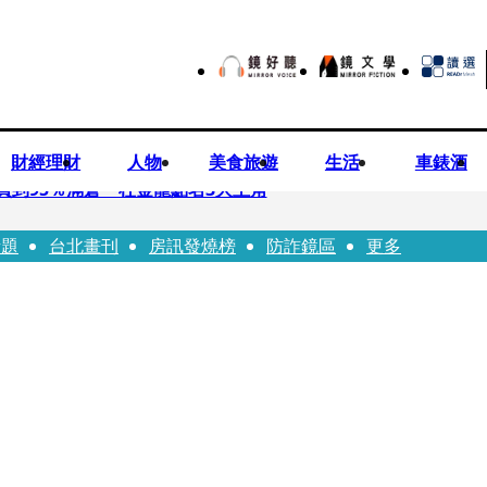
財經理財
人物
美食旅遊
生活
車錶酒
買到95％滿倉 杜金龍點名3大主角
話題
台北畫刊
房訊發燒榜
防詐鏡區
更多
偕獸醫師提醒飼主四大照護誤區
！ 團隊發文證實：肥大叔8/5離開了