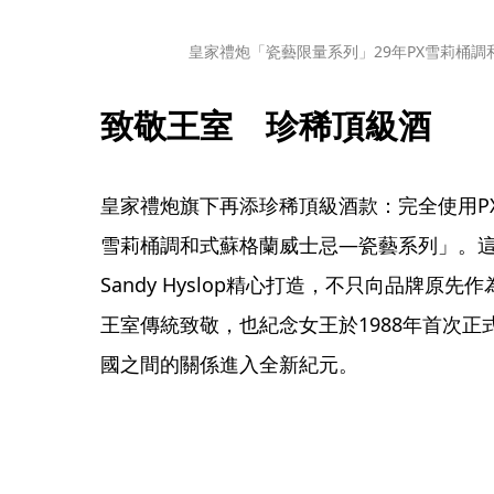
皇家禮炮「瓷藝限量系列」29年PX雪莉桶調
致敬王室　珍稀頂級酒
皇家禮炮旗下再添珍稀頂級酒款：完全使用PX
雪莉桶調和式蘇格蘭威士忌—瓷藝系列」。
Sandy Hyslop精心打造，不只向品牌原
王室傳統致敬，也紀念女王於1988年首次
國之間的關係進入全新紀元。