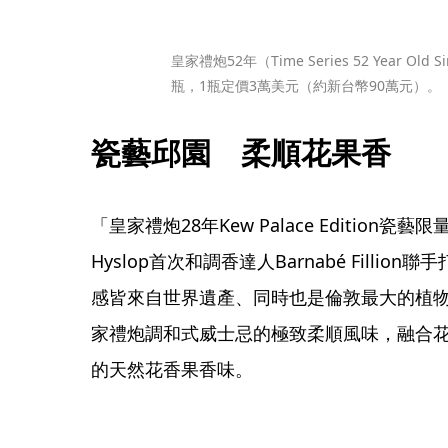
皇家禮炮52年（Time Series 52 Year Old S
瓶，1瓶定價3萬美元（約新台幣90萬元）。
瓷藝邱園　柔順花果香
「皇家禮炮28年Kew Palace Edition瓷
Hyslop首次和調香達人Barnabé Fill
感皆來自世界遺產、同時也是倫敦最大的植物園—
家禮炮調和式威士忌的極致柔順風味，融合
的天然花香果香味。