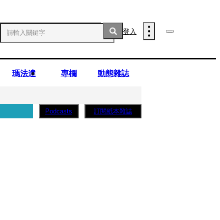
登入
瑪法達
專欄
動態雜誌
訂閱紙本雜誌
Podcasts