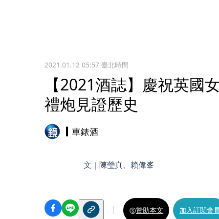
2021.01.12 05:57
臺北時間
【2021酒誌】慶祝英國
禮炮見證歷史
車錶酒
文｜陳瑩真、賴偉峯
贊助本文
加入訂閱會