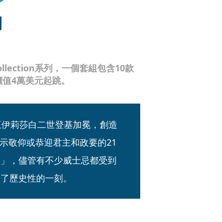
Collection系列，一個套組包含10款
價值4萬美元起跳。
王伊莉莎白二世登基加冕，創造
示敬仰或恭迎君主和政要的21
年」，儘管有不少威士忌都受到
證了歷史性的一刻。