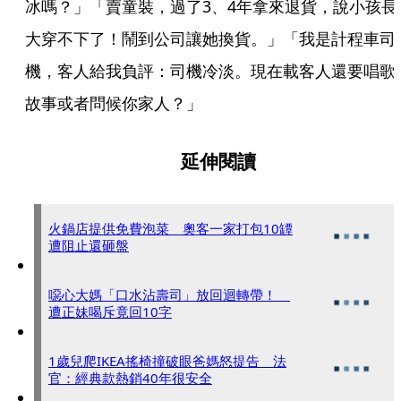
冰嗎？」「賣童裝，過了3、4年拿來退貨，說小孩長
大穿不下了！鬧到公司讓她換貨。」「我是計程車司
機，客人給我負評：司機冷淡。現在載客人還要唱歌
故事或者問候你家人？」
延伸閱讀
火鍋店提供免費泡菜 奧客一家打包10罈
遭阻止還砸盤
噁心大媽「口水沾壽司」放回迴轉帶！
遭正妹喝斥竟回10字
1歲兒爬IKEA搖椅撞破眼爸媽怒提告 法
官：經典款熱銷40年很安全