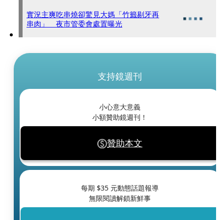
實況主爽吃串燒卻驚見大媽「竹籤剔牙再
串肉」 夜市管委會處置曝光
支持鏡週刊
小心意大意義
小額贊助鏡週刊！
贊助本文
每期 $
35
元動態話題報導
無限閱讀解鎖新鮮事