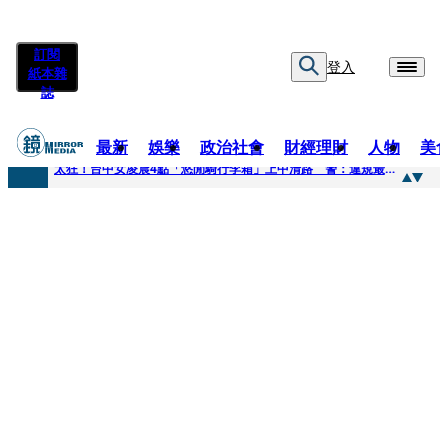
訂閱
登入
紙本雜
誌
最新
娛樂
政治社會
財經理財
人物
美
快訊
太狂！台中女凌晨4點「悠閒騎行李箱」上中清路 警：違規最高罰3600
快訊
曾為男友謝克洋開嗆邱議瑩 魏汶萱升格「蔣萬安市府發言人」
快訊
不只龍蝦牛排上桌！經濟部攜通路賣邦交國特產拚外交「食」力