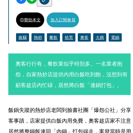
贊助本文
加入訂閱會員
偷竊
熱炒
餐飲
拾荒
奧客
大媽
電鍋
奧客行行有，餐飲業似乎特別多。一名業者抱
怨，自家熱炒店提供內用白飯吃到飽，沒想到有
顧客趁店內忙碌，居然將白飯「連鍋打包」。
飯鍋失蹤的熱炒店老闆到臉書社團「爆怨公社」分享
客事蹟，店家提供白飯內用免費，奧客趁店家不注意
居然將整鍋飯連同「內鍋」打包端走，案發當時是用