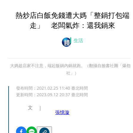
熱炒店白飯免錢遭大媽「整鍋打包端
走」 老闆氣炸：還我鍋來
生活
大媽趁店家不注意，端起飯鍋內鍋就跑。（翻攝自臉書社團「爆怨
社」）
發布時間：
2021.02.25 11:40
臺北時間
更新時間：
2023.09.12 20:37
臺北時間
文
張憶漩