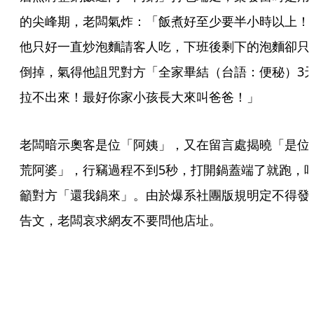
的尖峰期，老闆氣炸：「飯煮好至少要半小時以上！
他只好一直炒泡麵請客人吃，下班後剩下的泡麵卻只
倒掉，氣得他詛咒對方「全家畢結（台語：便秘）3
拉不出來！最好你家小孩長大來叫爸爸！」
老闆暗示奧客是位「阿姨」，又在留言處揭曉「是位
荒阿婆」，行竊過程不到5秒，打開鍋蓋端了就跑，
籲對方「還我鍋來」。由於爆系社團版規明定不得發
告文，老闆哀求網友不要問他店址。