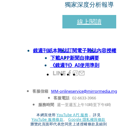
獨家深度分析報導
線上閱讀
鏡週刊紙本雜誌
訂閱電子雜誌
內容授權
下載APP
新聞自律綱要
《鏡週刊》AI使用準則
客服信箱
MM-onlineservice@mirrormedia.mg
客服電話
02-6633-3966
服務時間
週一至週五上午10時至下午6時
本網頁使用
YouTube API 服務
， 詳見
YouTube 服務條款
、
Google 隱私權與條款
瀏覽此頁面即代表您同意上述授權條款及細則