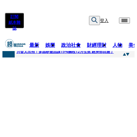
訂閱
登入
紙本雜
誌
最新
娛樂
政治社會
財經理財
人物
美
快訊
川普又出招！多晶矽產品課15%關稅12月生效 經濟部回應了
快訊
超速肇事停工一年首度受訪 廣末涼子被次子點醒！哽咽吐露：不再偽裝完美
快訊
真相一把抓／蕭敬騰 A-Lin同框有一腿 彭佳慧聞腋女青年