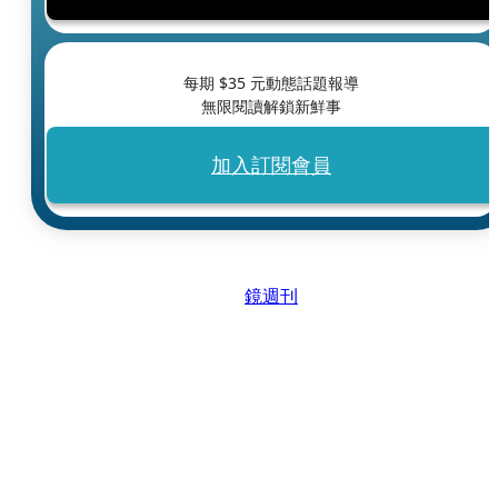
每期 $
35
元動態話題報導
無限閱讀解鎖新鮮事
加入訂閱會員
鏡週刊