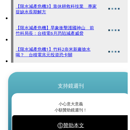
【限水減產危機3】靠休耕救科技業 專家
提缺水長期解方
【限水減產危機】旱象衝擊護國神山 前
竹科局長：台積電6月恐陷減產威脅
【限水減產危機1】竹科2奈米新廠搶水
喝？ 台積電兆元投資恐卡關
支持鏡週刊
小心意大意義
小額贊助鏡週刊！
贊助本文