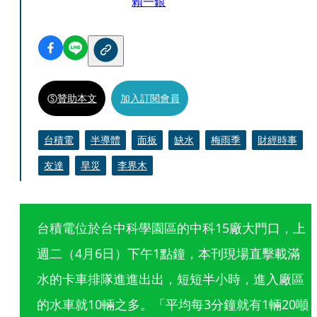
賴一銀
贊助本文
加入訂閱會員
台積電
半導體
面板
缺水
梅雨季
財經時事
友達
旱災
李界木
台積電位於台中科學園區的中科15廠大門口，上
週二（4月6日）下午1點鐘，本刊現場直擊載滿
水的卡車排隊進進出出，短短半小時，進入廠區
的水車就10輛之多。「平均每3分鐘就有1輛20噸