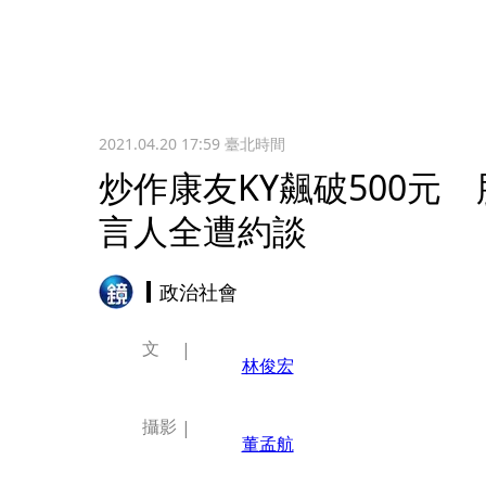
2021.04.20 17:59
臺北時間
炒作康友KY飆破500元
言人全遭約談
政治社會
文
林俊宏
攝影
董孟航