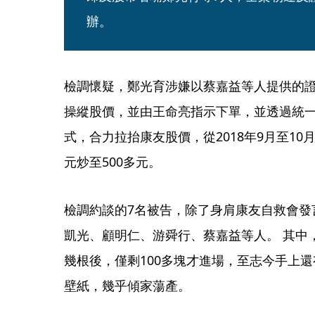
辦。
檢調懷疑，鄭光育涉嫌以蔡嘉益等人提供的
操縱股價，並由王命亮指示下單，並透過統
式，合力拉抬康友股價，從2018年9月至10
元炒至500多元。
檢調約談的7名被告，除了身肩康友自救會發
凱光、顧明仁、游舜行、蔡嘉益等人。 其中
幾根後，僅剩100多塊才進場，至志今手上還有
壁紙，幾乎傾家蕩產。