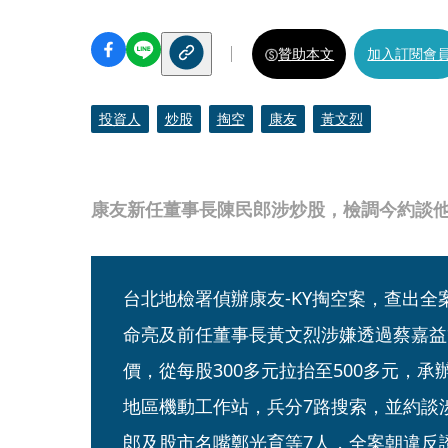
贊助本文
加入訂閱會
投資人
炒股
掏空
康友
黃文烈
康友新任董事長陳民郎涉炒股，檢調今約談
台北地檢署偵辦康友-KY掏空案，查出
命亮及前任董事長黃文烈涉嫌透過蔡嘉益
價，從每股300多元拉抬至500多元，
地區機動工作站，兵分7路搜索，並約談
郎及股市名嘴鄭光育等7人，全案朝違反