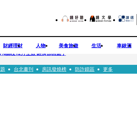
財經理財
人物
美食旅遊
生活
車錶酒
%關稅12月生效 經濟部回應了
話題
台北畫刊
房訊發燒榜
防詐鏡區
更多
 廣末涼子被次子點醒！哽咽吐露：不再偽裝完美
n同框有一腿 彭佳慧聞腋女青年