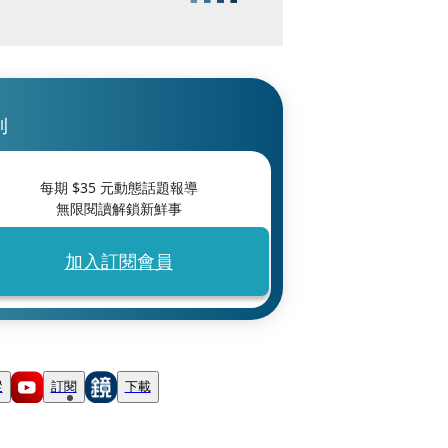
刊
每期 $
35
元動態話題報導
無限閱讀解鎖新鮮事
加入訂閱會員
蹤
訂閱
下載