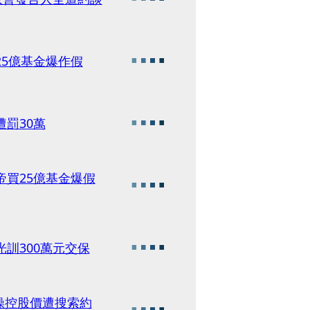
25億基金爆作假
罰30萬
帝買25億基金爆假
訓300萬元交保
操控股價遭搜索約