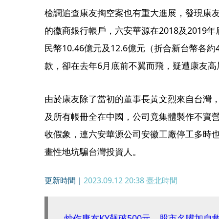
檢調追查康友掏空案也有重大進展，發現康
的徽商銀行帳戶，六安華源在2018及201
民幣10.46億元及12.6億元（折合新台幣各
款，卻在去年6月底前不翼而飛，疑遭康友高
由於康友除了當初的董事長黃文烈來自台灣
及所有帳冊全在中國，公司竟集體製作不實
收假象，連六安華源公司安徽工廠停工多時
畫性地坑騙台灣投資人。
更新時間｜
2023.09.12 20:38
臺北時間
炒作康友KY飆破500元 股市名嘴加自