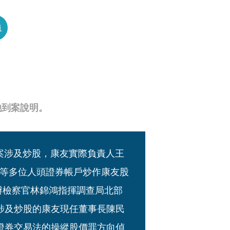
員
他到案說明。
全案涉及炒股，康友實際負責人王
等多位人頭證券帳戶炒作康友股
承辦檢察官林錦鴻指揮調查局北部
涉及炒股的康友現任董事長陳民
證券交易法的操縱股價罪方向偵