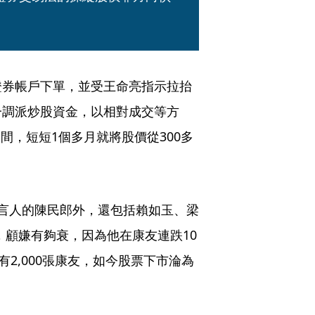
證券帳戶下單，並受王命亮指示拉抬
一調派炒股資金，以相對成交等方
月間，短短1個多月就將股價從300多
言人的陳民郎外，還包括賴如玉、梁
，顧嫌有夠衰，因為他在康友連跌10
2,000張康友，如今股票下市淪為