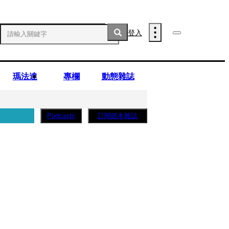
登入
瑪法達
專欄
動態雜誌
訂閱紙本雜誌
Podcasts