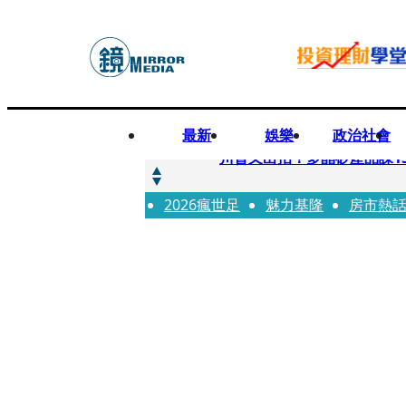
最新
娛樂
政治社會
快訊
川普又出招！多晶矽產品課15
2026瘋世足
快訊
魅力基隆
房市熱
超速肇事停工一年首度受訪
快訊
真相一把抓／蕭敬騰 A-Li