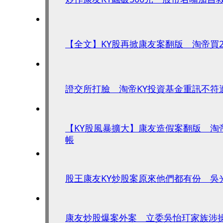
【全文】KY股再掀康友案翻版 淘帝買
證交所打臉 淘帝KY投資基金重訊不符遭
【KY股風暴擴大】康友造假案翻版 淘
帳
股王康友KY炒股案原來他們都有份 吳光
康友炒股爆案外案 立委吳怡玎家族涉