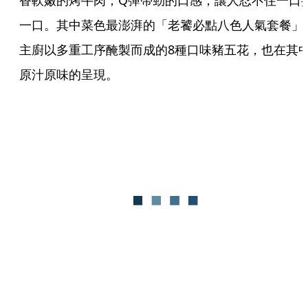
香軟嫩的烤牛肉，Q彈帶勁的口感，讓人忍不住一口
一口。其中菜色最澎湃的「老饕必點八色人氣套餐」
主廚以多重工序醃製而成的8種口味豬五花，也在其
原汁原味的呈現。