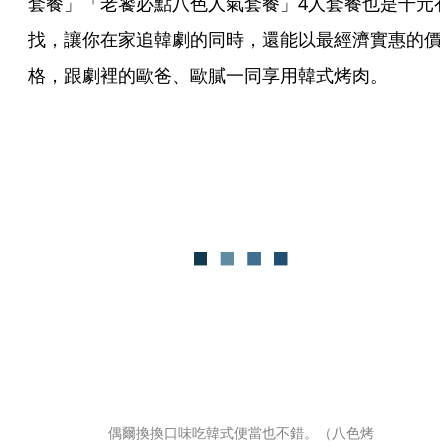
套餐」「老饕必點八色人氣套餐」4人套餐也是千元
找，讓你在家追韓劇的同時，還能以最經濟實惠的價
格，跟劇裡的歐爸、歐膩一同享用韓式烤肉。
偶爾換換口味吃韓式便當也不錯。（八色烤