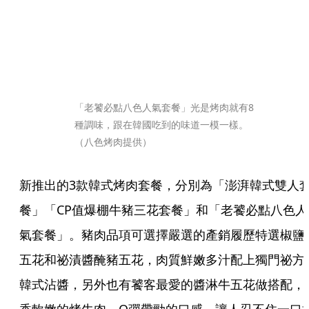
「老饕必點八色人氣套餐」光是烤肉就有8
種調味，跟在韓國吃到的味道一模一樣。
（八色烤肉提供）
新推出的3款韓式烤肉套餐，分別為「澎湃韓式雙人
餐」「CP值爆棚牛豬三花套餐」和「老饕必點八色人
氣套餐」。豬肉品項可選擇嚴選的產銷履歷特選椒鹽
五花和祕漬醬醃豬五花，肉質鮮嫩多汁配上獨門祕方
韓式沾醬，另外也有饕客最愛的醬淋牛五花做搭配，