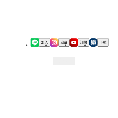
加入
追蹤
訂閱
下載
最新文章