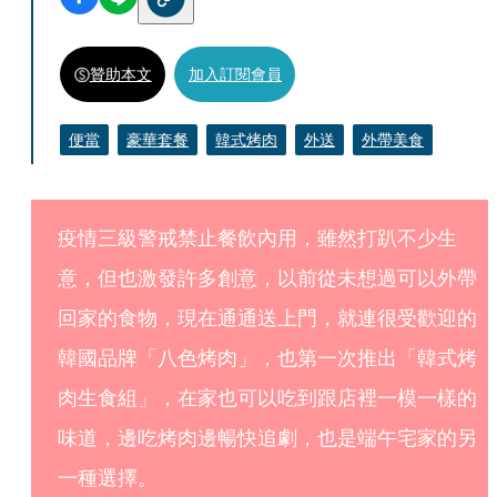
贊助本文
加入訂閱會員
便當
豪華套餐
韓式烤肉
外送
外帶美食
疫情三級警戒禁止餐飲內用，雖然打趴不少生
意，但也激發許多創意，以前從未想過可以外帶
回家的食物，現在通通送上門，就連很受歡迎的
韓國品牌「八色烤肉」，也第一次推出「韓式烤
肉生食組」，在家也可以吃到跟店裡一模一樣的
味道，邊吃烤肉邊暢快追劇，也是端午宅家的另
一種選擇。