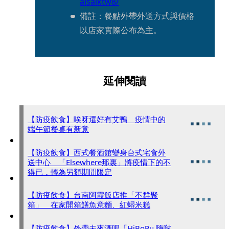
alsaiktw8/
備註：餐點外帶外送方式與價格
以店家實際公布為主。
延伸閱讀
【防疫飲食】唉呀還好有艾鴨 疫情中的
端午節餐桌有新意
【防疫飲食】西式餐酒館變身台式宅食外
送中心 「Elsewhere那裏」將疫情下的不
得已，轉為另類期間限定
【防疫飲食】台南阿霞飯店推「不群聚
箱」 在家開箱鱔魚意麵、紅蟳米糕
【防疫飲食】外帶未來酒吧「HiBoRu 嗨啵