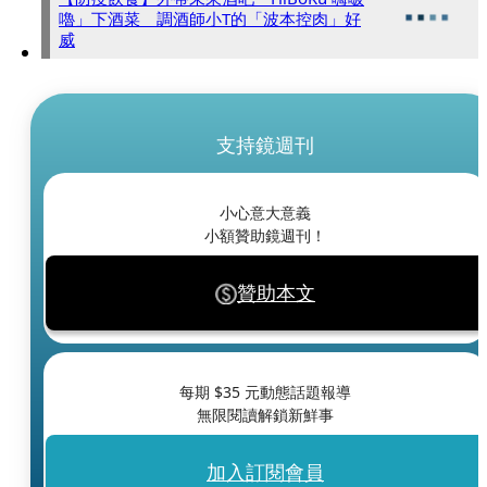
嚕」下酒菜 調酒師小T的「波本控肉」好
威
支持鏡週刊
小心意大意義
小額贊助鏡週刊！
贊助本文
每期 $
35
元動態話題報導
無限閱讀解鎖新鮮事
加入訂閱會員