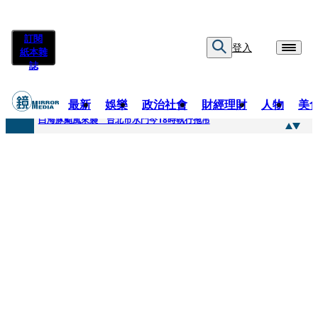
訂閱
登入
紙本雜
誌
最新
娛樂
政治社會
財經理財
人物
美
快訊
白海豚颱風來襲 台北市水門今18時執行拖吊
快訊
AKIRA台北唱到一半突收兒子告白「爸爸I LOVE YOU」 驚喜林志玲同步曝光父親節「披薩蛋糕」
快訊
獨家／TWICE Mina一進華山「天空秒變臉」！ONCE狂風暴雨死守 畫面曝光2.5萬人笑翻