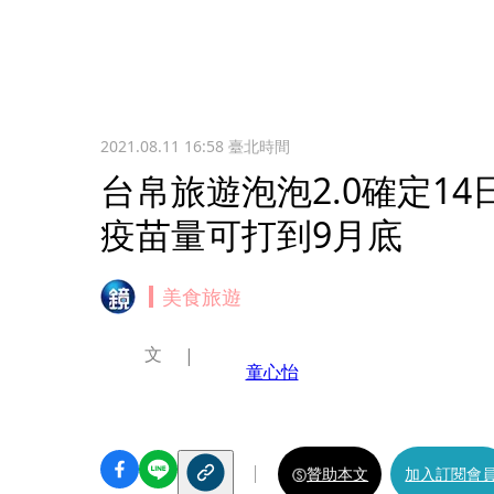
2021.08.11 16:58
臺北時間
台帛旅遊泡泡2.0確定1
疫苗量可打到9月底
美食旅遊
文
童心怡
贊助本文
加入訂閱會