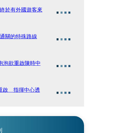
 終於有外國遊客來
台通關的特殊路線
帛泡泡欲重啟陳時中
重啟 指揮中心透
刊