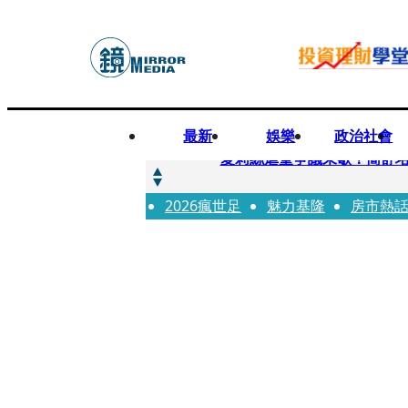
最新
娛樂
政治社會
快訊
夏莉絲虐童爭議未歇！簡舒
2026瘋世足
快訊
魅力基隆
房市熱
疊單計時算法現歧異 外送工會開戰
快訊
創「互道」詐騙慈濟！ 女律