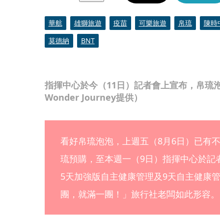
華航
雄獅旅遊
疫苗
可樂旅遊
帛琉
陳時
莫德納
BNT
指揮中心於今（11日）記者會上宣布，帛琉泡泡確
Wonder Journey提供）
看好帛琉泡泡，上週五（8月6日）已有
琉預購，至本週一（9日）指揮中心於記
5天加強版自主健康管理及9天自主健康
團，就滿一團！」旅行社老闆如此形容。