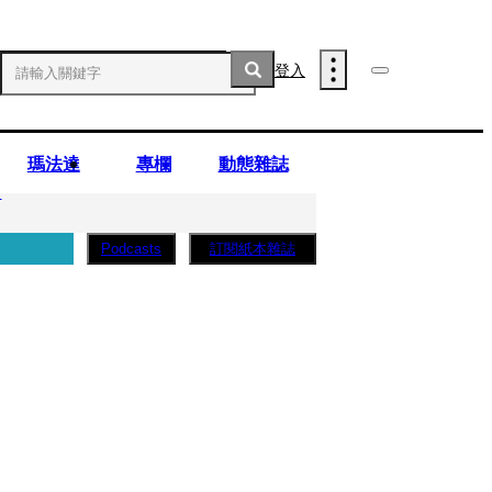
登入
瑪法達
專欄
動態雜誌
」
訂閱紙本雜誌
Podcasts