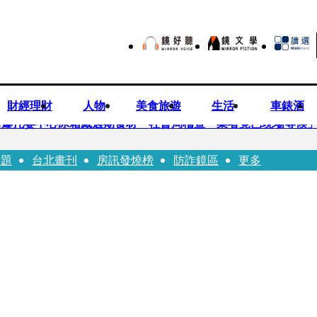
財經理財
人物
美食旅遊
生活
車錶酒
培爆托嬰中心冰箱藏過期食材 社會局稽查「業者竟已現場等候
話題
台北畫刊
房訊發燒榜
防詐鏡區
更多
Uber Eats
師供養義父黃金全入四大庫房