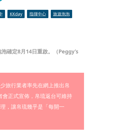
中
KKday
指揮中心
旅遊泡泡
定8月14日重啟。（Peggy’s
不少旅行業者率先在網上推出帛
者會正式宣佈，帛琉返台可維持
管理，讓帛琉幾乎是「每開一