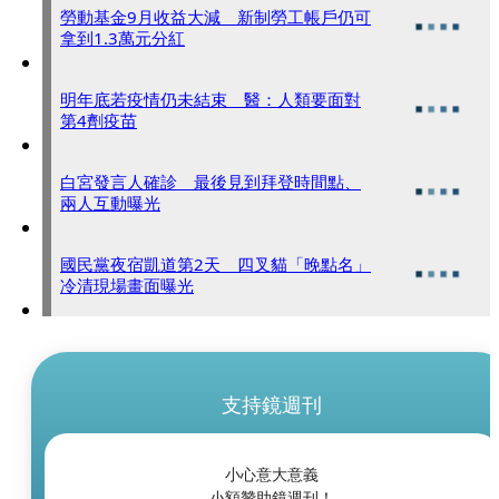
勞動基金9月收益大減 新制勞工帳戶仍可
拿到1.3萬元分紅
明年底若疫情仍未結束 醫：人類要面對
第4劑疫苗
白宮發言人確診 最後見到拜登時間點、
兩人互動曝光
國民黨夜宿凱道第2天 四叉貓「晚點名」
冷清現場畫面曝光
支持鏡週刊
小心意大意義
小額贊助鏡週刊！