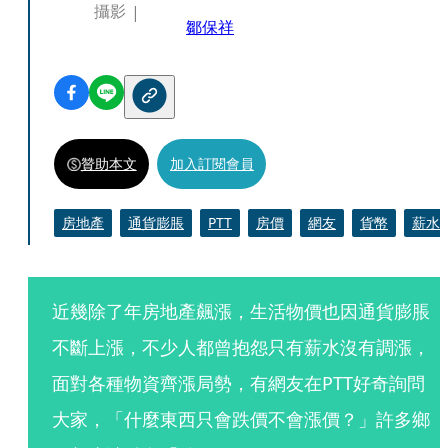
攝影
鄒保祥
贊助本文
加入訂閱會員
房地產
通貨膨脹
PTT
房價
網友
貨幣
薪水
近幾除了年房地產飆漲，生活物價也因通貨膨脹
不斷上漲，不少人都曾抱怨只有薪水沒有調漲，
面對各種物資齊漲局勢，有網友在PTT好奇詢問
大家，「什麼東西只會跌價不會漲價？」許多鄉