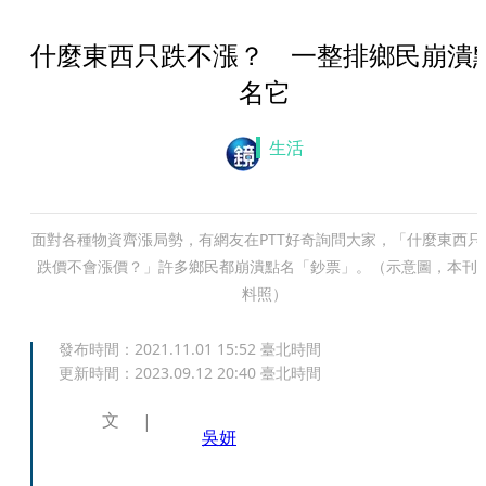
什麼東西只跌不漲？ 一整排鄉民崩潰
名它
生活
面對各種物資齊漲局勢，有網友在PTT好奇詢問大家，「什麼東西只
跌價不會漲價？」許多鄉民都崩潰點名「鈔票」。（示意圖，本刊
料照）
發布時間：
2021.11.01 15:52
臺北時間
更新時間：
2023.09.12 20:40
臺北時間
文
吳妍