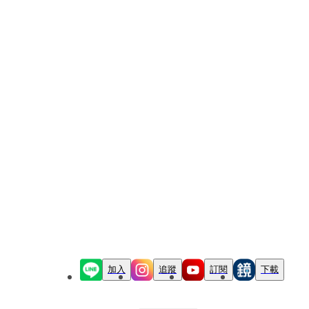
加入
追蹤
訂閱
下載