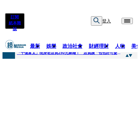
訂閱
登入
紙本雜
誌
最新
娛樂
政治社會
財經理財
人物
美
快訊
「千億富太」現身老店買250元麻糬！ 店員讚「包包好可愛」她笑回：我自己做的
快訊
姜厚任小24歲女友爆當小三、假學歷！ 友「扯郭台銘」曝交往內幕：我們又不像他
快訊
吳昕陽新任無店面零售商業同業公會理事長 提四大策略續走台灣零售業新局