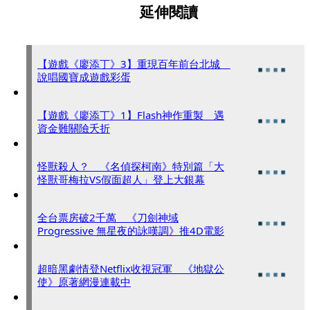
延伸閱讀
【遊戲《廖添丁》3】重現百年前台北城
說唱國寶成遊戲彩蛋
【遊戲《廖添丁》1】Flash神作重製 遇
資金難關險夭折
怪獸殺人？ 《名偵探柯南》特別篇「大
怪獸哥梅拉VS假面超人」登上大銀幕
全台票房破2千萬 《刀劍神域
Progressive 無星夜的詠嘆調》推4D電影
超暗黑劇情登Netflix收視冠軍 《地獄公
使》原著網漫連載中