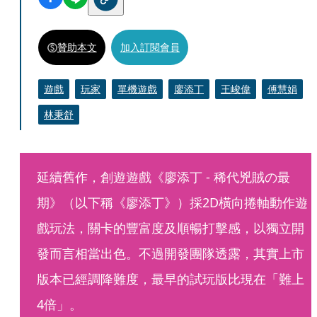
贊助本文
加入訂閱會員
遊戲
玩家
單機遊戲
廖添丁
王峻偉
傅慧娟
林秉舒
延續舊作，創遊遊戲《廖添丁 - 稀代兇賊の最
期》（以下稱《廖添丁》）採2D橫向捲軸動作遊
戲玩法，關卡的豐富度及順暢打擊感，以獨立開
發而言相當出色。不過開發團隊透露，其實上市
版本已經調降難度，最早的試玩版比現在「難上
4倍」。