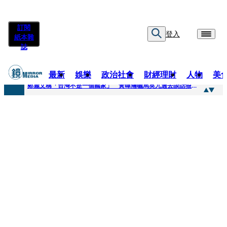
訂閱
登入
紙本雜
誌
最新
娛樂
政治社會
財經理財
人物
美
快訊
鄭麗文稱「台灣不是一個國家」 黃暐瀚曬馬英九過去談話狠打臉
快訊
質疑陳時中「若知情怎沒告知慈濟」 陳以信批：轉移毒油案關注
快訊
慈濟案爆金流疑點！驚見對話「多按1個0」匯4千萬…隔月才發現 律師看傻：貧窮限制想像