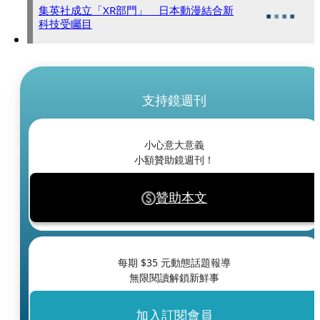
集英社成立「XR部門」 日本動漫結合新
科技受矚目
支持鏡週刊
小心意大意義
小額贊助鏡週刊！
贊助本文
每期 $
35
元動態話題報導
無限閱讀解鎖新鮮事
加入訂閱會員